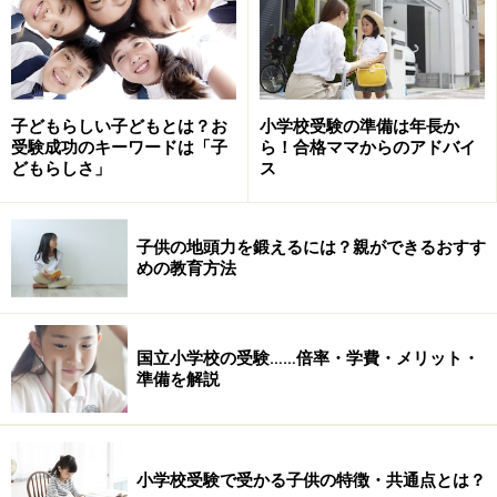
どうやら玩具の取り合いでけんかになったようです。こ
の場合B君に「だからと言って無理やり取るのは良くな
いよ」と言い聞かせてもB君の不満は解消しません。ま
たA君も自分が悪いことをしたと感じることもできなく
子どもらしい子どもとは？お
小学校受験の準備は年長か
なります。
受験成功のキーワードは「子
ら！合格ママからのアドバイ
どもらしさ」
ス
もし二人がお互いの気持ちを察することができる子な
ら、そもそもこのケンカは起きなかったでしょう。では
子供の地頭力を鍛えるには？親ができるおすす
B君が共感性の強い子だったらどうなったでしょうか。
めの教育方法
「A君に自動車を貸してと言ったけど聞いてくれない。
でも僕も自動車で遊びたい。無理やり取ったらケンカに
国立小学校の受験……倍率・学費・メリット・
準備を解説
なる。じゃあ僕が遊んでいる電車の玩具も使って一緒に
遊ぼうって言ってみようか」とB君は考えました。そこ
でB君は次のようにA君に言いました。
小学校受験で受かる子供の特徴・共通点とは？