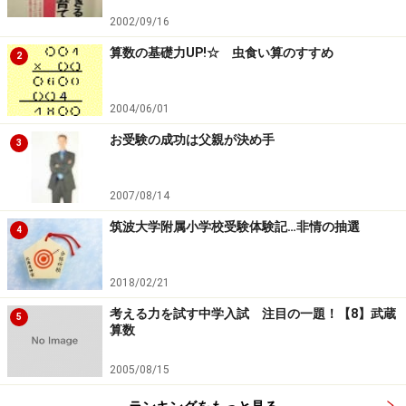
2002/09/16
算数の基礎力UP!☆ 虫食い算のすすめ
2
2004/06/01
お受験の成功は父親が決め手
3
2007/08/14
筑波大学附属小学校受験体験記…非情の抽選
4
2018/02/21
考える力を試す中学入試 注目の一題！【8】武蔵
5
算数
2005/08/15