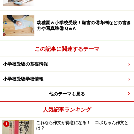
「A君、僕の電車と君の自動車で競争しない？それで次
は電車と自動車を取替えっこして、また競争しようよ」
この提案にはA君も大喜びで飛びついて、二人で仲良く
幼稚園＆小学校受験！願書の備考欄などの書き
方や写真準備 Q＆A
遊びました。
B君が相手の気持ちを考えて、ケンカにならない別の遊
この記事に関連するテーマ
び方を提案して無事解決しました。このように共感性が
育っている子どもは、行動を柔軟に変えることができま
小学校受験の基礎情報
す。
小学校受験学校情報
共感性を育てるには、どのように働きかけたらいいので
しょう？
次のページへ
他のテーマも見る
※記事内容は執筆時点のものです。最新の内容をご確認くださ
い。
人気記事ランキング
これなら作文が得意になる！ コボちゃん作文と
1
次のページへ
1
/
2
は!?