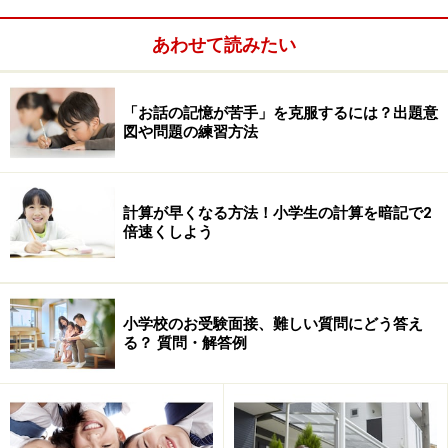
す。理由を聞いてみました。
あわせて読みたい
A君「B君が自動車を取った！」
B君「A君がずっと遊んでいて『貸して』って言っても貸
「お話の記憶が苦手」を克服するには？出題意
してくれない！」
図や問題の練習方法
計算が早くなる方法！小学生の計算を暗記で2
倍速くしよう
小学校のお受験面接、難しい質問にどう答え
る？ 質問・解答例