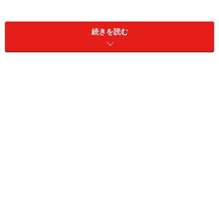
続きを読む
最初に共感性がなぜ大切か、以下の例で考えてみましょ
う。
玩具の取り合いのケース
10人くらいの子どもをグループにして一緒に遊ばせま
す。部屋には積み木や自動車、人形とおままごとの道具
が置いてあります。しばらくすると泣き出した子がいま