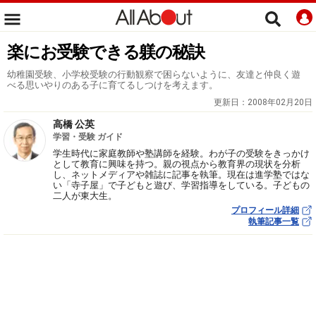
楽にお受験できる躾の秘訣
幼稚園受験、小学校受験の行動観察で困らないように、友達と仲良く遊
べる思いやりのある子に育てるしつけを考えます。
更新日：
2008年02月20日
高橋 公英
学習・受験 ガイド
学生時代に家庭教師や塾講師を経験。わが子の受験をきっかけ
として教育に興味を持つ。親の視点から教育界の現状を分析
し、ネットメディアや雑誌に記事を執筆。現在は進学塾ではな
い「寺子屋」で子どもと遊び、学習指導をしている。子どもの
二人が東大生。
プロフィール詳細
執筆記事一覧