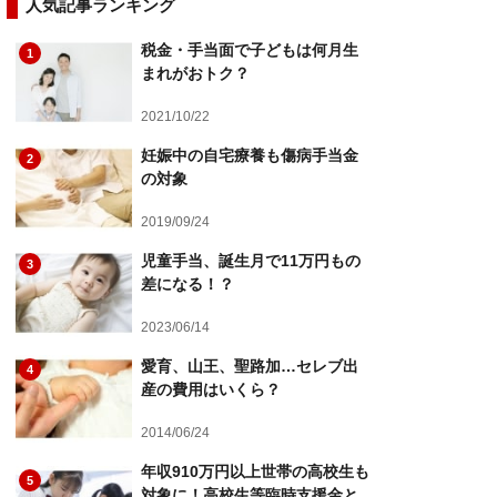
人気記事ランキング
税金・手当面で子どもは何月生
1
まれがおトク？
2021/10/22
妊娠中の自宅療養も傷病手当金
2
の対象
2019/09/24
児童手当、誕生月で11万円もの
3
差になる！？
2023/06/14
愛育、山王、聖路加…セレブ出
4
産の費用はいくら？
2014/06/24
年収910万円以上世帯の高校生も
5
対象に！高校生等臨時支援金と