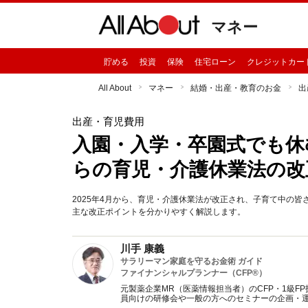
マネー
貯める
投資
保険
住宅ローン
クレジットカー
All About
マネー
結婚・出産・教育のお金
出
出産・育児費用
入園・入学・卒園式でも休む
らの育児・介護休業法の改
2025年4月から、育児・介護休業法が改正され、子育て中の
主な改正ポイントを分かりやすく解説します。
川手 康義
サラリーマン家庭を守るお金術 ガイド
ファイナンシャルプランナー（CFP®）
元製薬企業MR（医薬情報担当者）のCFP・1級
員向けの研修会や一般の方へのセミナーの企画・