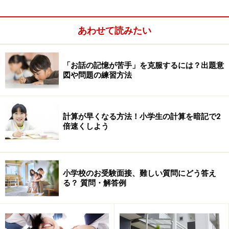
これから話をしようという相手を認め、尊敬する気持ち
を持って臨んでいるかどうか伝わってしまうのだ。「う
あわせて読みたい
まいこと言いくるめてやろう」とか「上手に演技して早
いとこと切り抜けよう」などと内心思っていたら見抜か
「お話の記憶が苦手」を克服するには？出題意
れてしまう。
図や問題の練習方法
これから何年間も大事な子どもを託そうという相手に対
して、不遜な気持ちを持って接してはいけないことはわ
計算が早くなる方法！小学生の計算を暗記で2
倍速くしよう
かるだろう。面接会場に入る前に、もう一度この点を確
かめてほしい。
次ページは
「面接では相手を尊敬する気持ちを持って臨
む」です。
小学校のお受験面接、難しい質問にどう答え
る？ 質問・解答例
※記事内容は執筆時点のものです。最新の内容をご確認くださ
い。