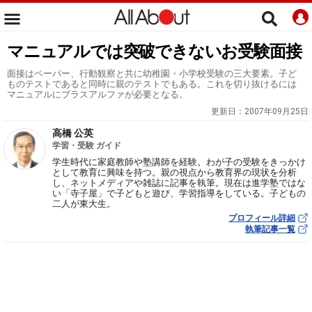
マニュアルでは突破できないお受験面接
面接はペーパー、行動観察と共に幼稚園・小学校受験の三大要素。子ど
ものテストであると同時に親のテストでもある。これを切り抜けるには
マニュアルにプラスアルファが必要となる。
更新日：
2007年09月25日
高橋 公英
学習・受験 ガイド
学生時代に家庭教師や塾講師を経験。わが子の受験をきっかけ
として教育に興味を持つ。親の視点から教育界の現状を分析
し、ネットメディアや雑誌に記事を執筆。現在は進学塾ではな
い「寺子屋」で子どもと遊び、学習指導をしている。子どもの
二人が東大生。
プロフィール詳細
執筆記事一覧