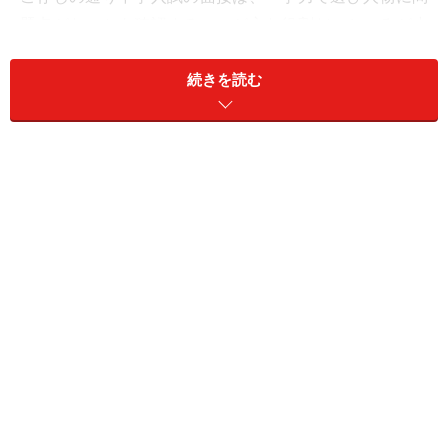
題点がないかを確認する」のが主な役割だ。ところが小
学校受験ではペーパー等の知的発達は足切りに用いら
れ、「面接と行動観察で合否が決まる」ため重要度は中
続きを読む
学受験の比ではない。
ガイドは小学校受験と中学受験用
面接ハウツービデオ
の
監修も引き受けたので言いにくいが、ハウツー本やマニ
ュアルだけでは突破できないのが小学校受験の面接なの
だ。
つまり「付け焼き刃」ではごまかせないということ。態
度や言葉遣いが丁寧に見えるだけでは不十分で、マナー
の達人が言うように時には形式を破っても相手の気持ち
を尊重できるかどうかがポイントだ。
面接では「独り善がり」「自分勝手」が最も嫌われる。