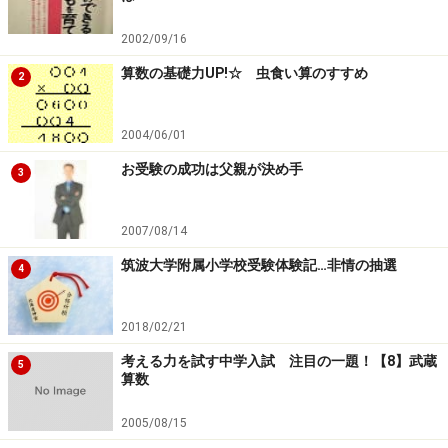
2002/09/16
算数の基礎力UP!☆ 虫食い算のすすめ
2
2004/06/01
お受験の成功は父親が決め手
3
2007/08/14
筑波大学附属小学校受験体験記…非情の抽選
4
2018/02/21
考える力を試す中学入試 注目の一題！【8】武蔵
5
算数
2005/08/15