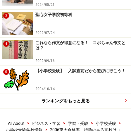
2024/05/21
聖心女子学院初等科
3
2009/07/24
これなら作文が得意になる！ コボちゃん作文と
4
は!?
2002/09/16
【小学校受験】 入試直前だから遊びに行こう！
5
2004/10/14
ランキングをもっと見る
>
>
>
>
All About
ビジネス・学習
学習・受験
小学校受験
>
小学校受験学校情報
2006東大合格率 特徴のある高校はココ