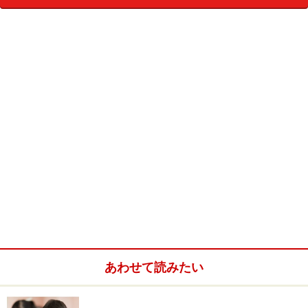
この中で、開成は他の学校と大きく離れていることが特徴的
だ。合格率的には灘や栄光とほぼ同じだが、数で他を圧倒し
ている。この差はやはり無視できないほどの違いだ。やはり
優秀な生徒を他校よりも多く集めていると言えると思う。
偏差値と東大合格率の関係
次に偏差値を横軸にし、合格率を縦軸で散布図を作ってみ
た。偏差値は2000年、つまり今年の大学受験現役生が中学受
験した当時の日能研R4を用いた。見にくくならないように、
首都圏の学校に限定した。
2006東大合格 中学入試偏差値－合格率散布図
偏差値が高い学校ほど東大合格率が高いという傾向があるの
は当然のこと。なんとなく右肩上がりの直線的な傾向が見ら
れる。しかしながら、ここでも他と傾向の異なる特異的な学
校が見えてくる。
栄光学園は偏差値以上に高い合格率ということが言えそう
だ。ただし入試日が2月1日ではないという点を考慮する必要
あわせて読みたい
がある。麻布・開成など2月1日校との併願が可能なので、そ
ちらの学校を第一志望とする生徒の流れてくるからだ。