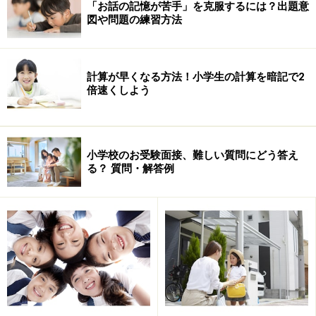
他にも学芸大附属や海城が同様の傾向を示している。中学受
「お話の記憶が苦手」を克服するには？出題意
験の難易度に比べて、東大合格実績が高い学校だ。
図や問題の練習方法
この図からすると女子学院は難易度の割には東大合格率が低
いように見える。しかし、男子校と同列には並べられない要
素が女子校にはある。浪人しても東大受験というよりは、ボ
計算が早くなる方法！小学生の計算を暗記で2
ーダーラインの生徒は他校を受験してしまうだろう。したが
倍速くしよう
って男子校よりは低めになるのは当然と思われる。
同じことは程度の差はあれ、桜蔭にもあるだろう。しかし桜
蔭の場合は男子校並みの実績を出しており驚異と言える。桜
蔭生は生徒本人も保護者も「女の子だから」という意識はと
小学校のお受験面接、難しい質問にどう答え
うの昔に超えているわけだ。
る？ 質問・解答例
トップクラスの学校について比較しても、違いが浮き上がっ
てくるのだから、志望校について様々な軸で比べて検討して
みる価値があると思う。今後もこれはという切り口を見つけ
て取り上げていきたい。
◆リンク集：
東大合格を目指すなら
◆2005年入試：
トップ24高校はここだ！ 「現役」にこだわ
る東大合格率