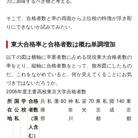
力に加味するべき物と考える。
そこで、合格者数と率の両面から上位校の特徴が浮き彫
りにできないか試みてみたい。
東大合格率と合格者数は概ね単調増加
以下の図は横軸に卒業者数に占める現役東大合格者数の
率をとり、縦軸に合格者数をとって、散布図にしたもの
だ。これをながめていると、何か見えてくることにお気
づきではないだろうか。
2006年度主要高校東京大学合格者数
所
国
学
合格
兵
私
灘
80
神
私
栄
70
東
私
開
140
東
私
在
公
校
者数
庫
奈
光
京
成
京
地
私
（浪
県
川
都
都
人含
む）