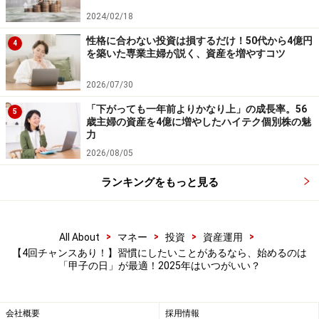
2024/02/18
性格に合わない投資は損するだけ！50代から4億円
4
を築いた専業主婦が説く、資産を増やすコツ
2026/07/30
「下がっても一年前よりかなり上」の成長率。56
5
歳主婦の資産を4億に増やしたハイテク個別株の魅
力
2026/08/05
ランキングをもっと見る
>
>
>
>
All About
マネー
投資
資産運用
【4回チャンスあり！】習慣にしたいことがあるなら、始めるのは
「甲子の日」が最適！2025年はいつがいい？
会社概要
採用情報