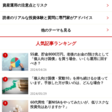
に。
資産運用の注意点とリスク
※記事内容は執筆時点のものです。最新の内容をご確認くださ
い。
読者のリアルな投資体験と質問に専門家がアドバイス
本記事の内容は一般的な情報提供を目的としており、特定の金融
商品や投資行動を推奨するものではありません。
他のテーマも見る
投資や資産運用に関する最終的なご判断はご自身の責任において
行ってください。
掲載情報の正確性・完全性については十分に配慮しております
人気記事ランキング
が、その内容を保証するものではなく、これに基づく損失・損害
などについて当社は一切の責任を負いません。
最新の情報や詳細については、必ず各金融機関やサービス提供者
55歳、貯金8000万円。老後のお金の預け先として
1
の公式情報をご確認ください。
「個人向け国債」を買う場合、いくら運用に回す
べき？
2024/04/26
次のページへ
1
/
2
「個人向け国債・変動10」を持ち続けるか迷って
2
います。手放した方が良いのは、どんな場合？
2024/05/29
60代男性「新NISAをやってみたいが、低リスクな
3
投資先はありますか？」