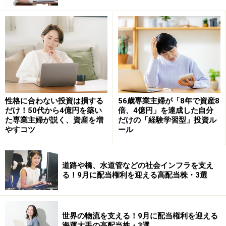
家計簿や資産運用などの計画的な取り組み
2025年の「甲子の日」はいつ？
甲子の日は60日に一度規則正しく巡るため、年間6回前
後ありますが、ほかの暦注（※暦やカレンダーに記され
たその日の吉凶や運勢などを注記したもの）との重なり
性格に合わない投資は損する
56歳専業主婦が「8年で資産8
により吉日として数えられないときもあります。2025年
だけ！50代から4億円を築い
倍、4億円」を達成した自分
た専業主婦が説く、資産を増
だけの「経験学習型」投資ル
の場合、吉日として数えられる「甲子の日」は4回。
やすコツ
ール
4月25日（金）
8月23日（土）
道路や橋、水道管などの社会インフラを支え
10月22日（水）
る！9月に配当権利を迎える高配当株・3選
12月21日（日）
さらに4月、8月、12月は「一粒万倍日（いちりゅうまん
世界の物流を支える！9月に配当権利を迎える
海運大手の高配当株・3選