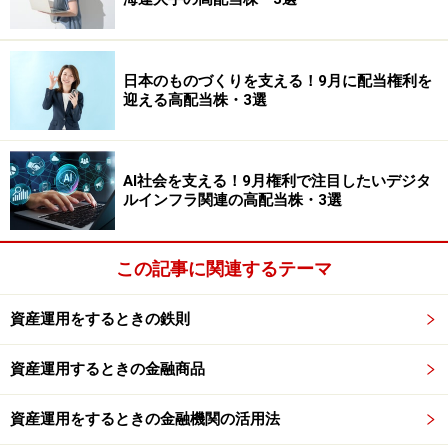
ばいび）／まいた種が万倍にも成長するという吉日）」
とも重なり一歩踏み出す勇気がより出るでしょう。また
12月は「天赦日（てんしゃび／天が全ての罪を赦（ゆ
日本のものづくりを支える！9月に配当権利を
る）す日）」と重なる最高の吉日！ 一年の締めくくりに
迎える高配当株・3選
ふさわしく、翌年に向けた準備や新しい挑戦を始めるの
に絶好の日です。
AI社会を支える！9月権利で注目したいデジタ
ルインフラ関連の高配当株・3選
2025年の甲子の日はいつ？
2025年特に大切なのは、この縁起のよい日を無計画に迎
この記事に関連するテーマ
えるのではなく、具体的な目標や計画をしっかり立てた
うえで取り組むことです。今から先の予定も確認してお
資産運用をするときの鉄則
くとよいでしょう。目指したい未来に向けて、この運気
資産運用するときの金融商品
のよいタイミングで第一歩を踏み出してみてください。
資産運用をするときの金融機関の活用法
運気を活かして、新習慣が実りあるものになりますよう