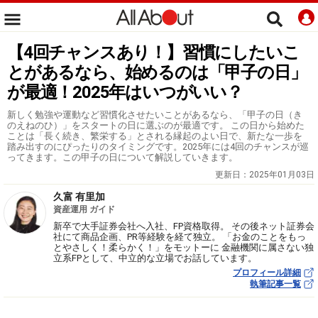
【4回チャンスあり！】習慣にしたいこ
とがあるなら、始めるのは「甲子の日」
が最適！2025年はいつがいい？
新しく勉強や運動など習慣化させたいことがあるなら、「甲子の日（き
のえねのひ）」をスタートの日に選ぶのが最適です。 この日から始めた
ことは「長く続き、繁栄する」とされる縁起のよい日で、新たな一歩を
踏み出すのにぴったりのタイミングです。2025年には4回のチャンスが巡
ってきます。この甲子の日について解説していきます。
更新日：
2025年01月03日
久富 有里加
資産運用 ガイド
新卒で大手証券会社へ入社、FP資格取得。 その後ネット証券会
社にて商品企画、PR等経験を経て独立。 「お金のことをもっ
とやさしく！柔らかく！」をモットーに 金融機関に属さない独
立系FPとして、中立的な立場でお話しています。
プロフィール詳細
執筆記事一覧