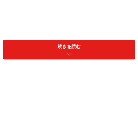
続きを読む
「甲子」その60種類の組み合わせの最初にあり、まさに
「スタート」にふさわしい日。「始まりがよければ長く
繁栄する」と考えられたため、古くから新しい挑戦や物
事を始める日として大切にされています。
甲子の日におすすめの新習慣
甲子の日に始めるなら、以下のようなものを選ぶと習慣