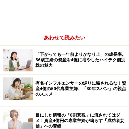
化します。
語学や資格取得などの勉強を始める
新しい趣味やスキルの学びをスタート
健康管理や運動など、長く続けたいライフスタイル
あわせて読みたい
改善
「下がっても一年前よりかなり上」の成長率。
56歳主婦の資産を4億に増やしたハイテク個別
株の魅力
有名インフルエンサーの煽りに騙されるな！資
産4億の50代専業主婦、「30年スパン」の視点
のススメ
目にした情報の「8割悲観」に流されてはダ
メ！資産4億円の専業主婦が鳴らす「成功者妄
信」への警鐘