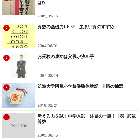
は!?
2002/09/16
算数の基礎力UP!☆ 虫食い算のすすめ
2
2004/06/01
お受験の成功は父親が決め手
3
2007/08/14
筑波大学附属小学校受験体験記…非情の抽選
4
2018/02/21
考える力を試す中学入試 注目の一題！【8】武蔵
5
算数
2005/08/15