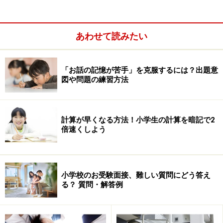
また
関西では寄付のある学校は非常に少ない
ようです。
首都圏以外の地域で小学校受験される方はあまり寄付は
気にしなくても良いと思われます。
あわせて読みたい
とはいうものの、面接であからさまに寄付を持ち出すよ
「お話の記憶が苦手」を克服するには？出題意
うな学校は、説明会でどんなに素晴らしい理念を掲げて
図や問題の練習方法
もその影は薄く、学校のイメージを損ねてしまいます。
生徒募集にも少なからず悪影響を受け、経営上も好まし
くないので、このようなやり方が主流となる心配はない
計算が早くなる方法！小学生の計算を暗記で2
でしょう。
倍速くしよう
■H14年度家計における教育費用負担の実態調査
小学校のお受験面接、難しい質問にどう答え
■教育投資はハイリスク？
る？ 質問・解答例
※記事内容は執筆時点のものです。最新の内容をご確認くださ
い。