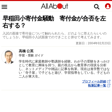
早稲田小寄付金騒動 寄付金が合否を左
右する？
入試の面接で寄付金について触れられたら、どのように答えたらいいの
でしょうか。早稲田小入試面接でのできごとと併せて考えてみます。
更新日：
2004年02月23日
高橋 公英
学習・受験 ガイド
学生時代に家庭教師や塾講師を経験。わが子の受験をきっかけ
として教育に興味を持つ。親の視点から教育界の現状を分析
し、ネットメディアや雑誌に記事を執筆。現在は進学塾ではな
い「寺子屋」で子どもと遊び、学習指導をしている。子どもの
二人が東大生。
プロフィール詳細
執筆記事一覧