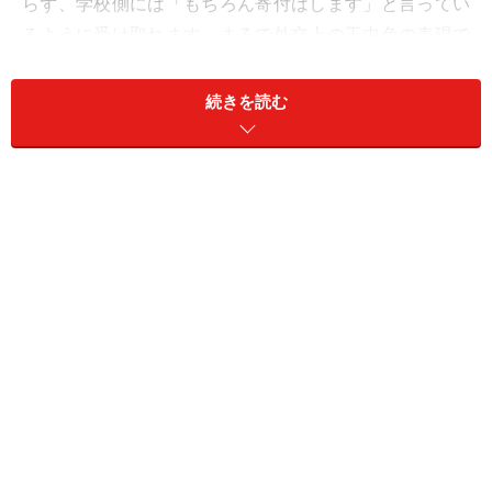
らず、学校側には「もちろん寄付はします」と言ってい
るように受け取れます。まるで外交上の玉虫色の表現で
賢い答えです。
続きを読む
寄付の有無で合否を決めてはならないという行政指導が
ある
ため、入学後に出来る範囲での寄付に変えてもそれ
を理由に入学取り消しなどできません。そこでこのよう
な受験指導が行われているのです。そしてこの考え方は
中学入試でも踏襲することができます。
小学校受験をさせたいけど寄付金まで手が回らないとい
うご家庭でも、諦める必要はありません。寄付を義務づ
けていない学校も沢山あります。また金額も多い方は25
万から50万、少ない方は20万くらいまでの学校が大半で
す。