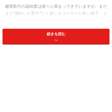
越境取引の認知度は徐々に高まってきていますが、まだ
まだ“謎めいた取引”だと感じるユーザーも多い様子。そ
こで今回は、越境EC「Buyee」を運営するBEENOSに、
越境取引の流れや、安全・安心な取引に向けた取り組み
続きを読む
についてお話を聞きました。
日本のものが人気を集める中、メルカリの
商品にも熱い視線が
近年、日本へのインバウンドはかなり伸びています。国
土交通省の「
観光の現状について
」によると、2024年6
月の訪日外国人旅行者数は約314万人と単月では過去最
多を記録しました。さまざまな報道を見るに、観光地は
もちろん、日本のものに興味を示し訪日する人も少なく
ないようです。