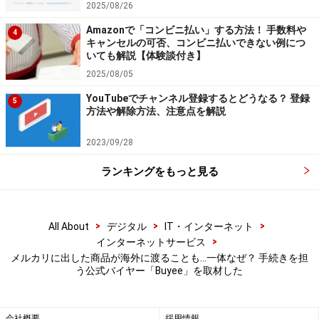
4. Buyeeの倉庫に商品が届く
2025/08/26
Buyeeの倉庫に商品が届いたら、Buyeeで商品の状態をチ
Amazonで「コンビニ払い」する方法！ 手数料や
4
ェックします。問題がなければ、出品者に対して受取評
キャンセルの可否、コンビニ払いできない例につ
いても解説【体験談付き】
価を行います。出品者からの評価が終われば、取引は完
2025/08/05
了です。
YouTubeでチャンネル登録するとどうなる？ 登録
5
方法や解除方法、注意点を解説
5. 海外の注文者に商品を発送する
Buyeeが注文者に宛てて商品を送ります。
2023/09/28
ランキングをもっと見る
■商品に関する問い合わせへの対応
注文者からの商品に対する問い合わせにも対応します。
>
>
>
All About
デジタル
IT・インターネット
Buyeeではメルカリに出品されている無数の商品の中か
>
インターネットサービス
メルカリに出した商品が海外に渡ることも…一体なぜ？ 手続きを担
ら目当てのものを探すことができますが、管理状態に注
う公式バイヤー「Buyee」を取材した
意が必要な商品や、禁制品（法律上、海外に輸送できな
い品物）に該当する可能性のある商品については、アラ
会社概要
採用情報