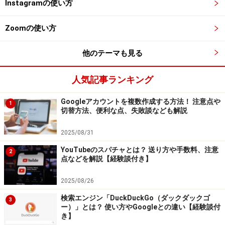
Instagramの使い方
ほしい商品が決まったら、注文を確定します。
Zoomの使い方
2. Buyeeが代理で購入し、出品者に発送を依頼する
他のテーマも見る
注文依頼を受けて、Buyeeがメルカリの出品者から商品
を購入します。出品者からは「BUYEE公式アカウント
人気記事ランキング
○○」（○○は数字）というアカウントに商品を購入された
ように見えます。
Googleアカウントを複数作成する方法！ 注意点や
1
切替方法、便利な点、失敗談なども解説
2025/08/31
公式アカウントの例
YouTubeのスパチャとは？ 送り方や手数料、注意
2
点などを解説【経験談付き】
3. 出品者が商品を発送する
2025/08/26
出品者は普段通り取引を進めれば問題ありません。商品
を梱包し、指定の住所に宛てて発送します。
検索エンジン「DuckDuckGo（ダックダックゴ
3
ー）」とは？ 使い方やGoogleとの違い【経験談付
き】