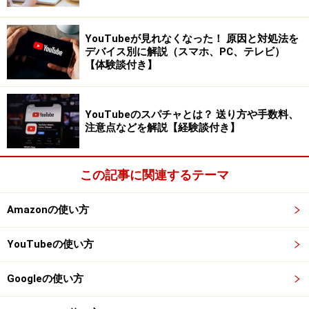
を超えています。
YouTubeが見れなくなった！ 原因と対処法を
メルカリにおける越境取引の流れ
デバイス別に解説（スマホ、PC、テレビ）
【体験談付き】
「Buyee」のWebサイト
YouTubeのスパチャとは？ 送り方や手数料、
注意点などを解説【経験談付き】
Buyeeはさまざまなサービスと連携して越境取引を行っ
ていますが、今回はメルカリにおける越境取引の流れに
ついて教えてもらいました。
この記事に関連するテーマ
Amazonの使い方
1. 注文が入る（Buyeeに購入依頼をする）
利用者はBuyee内のショッピングサイト一覧から「メル
YouTubeの使い方
カリ」にアクセスし、ほしい商品を見つけます。日本語
が分からない海外のユーザーでも商品の選択や購入がし
Googleの使い方
やすいよう、翻訳言語は18言語を用意しています。