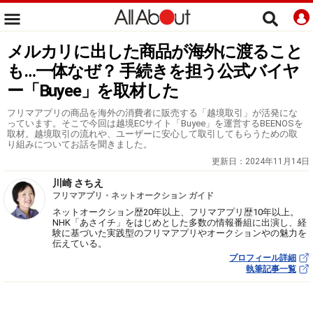
メルカリに出した商品が海外に渡ること
も…一体なぜ？ 手続きを担う公式バイヤ
ー「Buyee」を取材した
フリマアプリの商品を海外の消費者に販売する「越境取引」が活発にな
っています。そこで今回は越境ECサイト「Buyee」を運営するBEENOSを
取材。越境取引の流れや、ユーザーに安心して取引してもらうための取
り組みについてお話を聞きました。
更新日：
2024年11月14日
川崎 さちえ
フリマアプリ・ネットオークション ガイド
ネットオークション歴20年以上、フリマアプリ歴10年以上。
NHK「あさイチ」をはじめとした多数の情報番組に出演し、経
験に基づいた実践型のフリマアプリやオークションやの魅力を
伝えている。
プロフィール詳細
執筆記事一覧