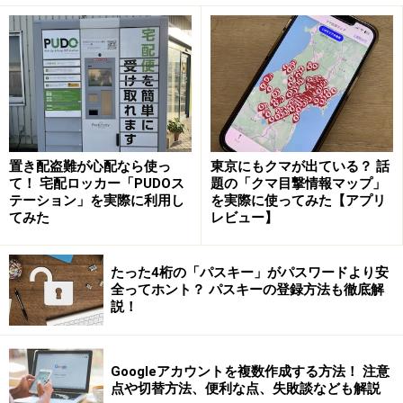
越境ECサイト「Buyee」の流通総額は右肩上がりに増えてい
る（出典：BEENOS）
BEENOSが運営する越境ECサイト「Buyee」は、日本や
アメリカ、韓国のECサイトで販売されている商品を代理
で購入し、依頼主へ発送するサービスを提供していま
す。流通額は右肩上がりに推移しており、2024年1～6月
置き配盗難が心配なら使っ
東京にもクマが出ている？ 話
期は前年比42.4％増を記録。エリア別に見ると、流通総
て！ 宅配ロッカー「PUDOス
題の「クマ目撃情報マップ」
テーション」を実際に利用し
を実際に使ってみた【アプリ
額1位はアメリカで、2位が香港、3位が台湾となってい
てみた
レビュー】
ます。
たった4桁の「パスキー」がパスワードより安
そのBuyeeがメルカリとの業務提携を発表したのは2019
全ってホント？ パスキーの登録方法も徹底解
年11月のこと。以来、海外の消費者からの依頼を受けて
説！
メルカリ上の商品の購入手続きを行っています。今では
Buyeeを含む70件以上の越境EC事業者がメルカリと公式
Googleアカウントを複数作成する方法！ 注意
に連携しており、累計取引件数は2024年現在、1700万件
点や切替方法、便利な点、失敗談なども解説