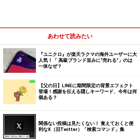
あわせて読みたい
『ユニクロ』が楽天ラクマの海外ユーザーに大
人気！「 高級ブランド並みに“売れる”」のは
一体なぜ？
【父の日】LINEに期間限定の背景エフェクト
登場！感謝を伝える隠しキーワード、今年は何
個ある？
ただ、せっかく日本を訪れても、目当ての商品を購入で
きるとは限りません。特に市販されていないものやレア
なものは手に入りにくい場合も。そこで活躍しているの
関係ない投稿は見たくない！ 覚えておくと便
が越境取引です。
利なX（旧Twitter）「検索コマンド」集