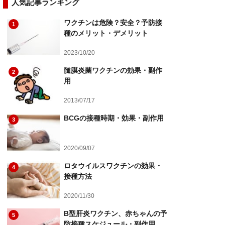
人気記事ランキング
ワクチンは危険？安全？予防接
1
種のメリット・デメリット
2023/10/20
髄膜炎菌ワクチンの効果・副作
2
用
2013/07/17
BCGの接種時期・効果・副作用
3
2020/09/07
ロタウイルスワクチンの効果・
4
接種方法
2020/11/30
B型肝炎ワクチン、赤ちゃんの予
5
防接種スケジュール・副作用