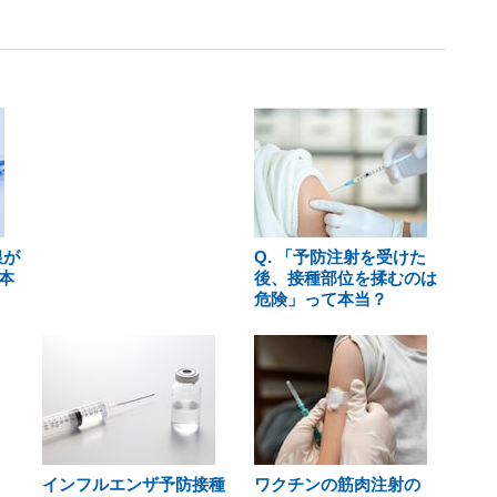
銀が
Q. 「予防注射を受けた
本
後、接種部位を揉むのは
危険」って本当？
インフルエンザ予防接種
ワクチンの筋肉注射の