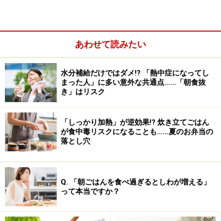
あわせて読みたい
水分補給だけではダメ!? 「熱中症になってし
梨に含まれているアミノ酸は「アスパラギン酸」が多い
まった人」に多い意外な共通点……「朝食抜
のですが、アスパラギン酸はエネルギー源として使われ
き」はリスク
やすいアミノ酸としても知られています。そのため、梨
は夏バテなどの疲労回復効果があるともいわれていま
「しっかり加熱」が逆効果!? 炊き立てごはん
す。
が食中毒リスクになることも……夏のお弁当の
落とし穴
また、
薬膳の世界では、梨は「肺を潤う効果が高い」
「熱証に効く」と考えられており、渇いた咳やのどの渇
Q. 「朝ごはんを食べ過ぎるとしわが増える」
き、体のほてりなどを鎮める効果がある果物とされてい
って本当ですか？
ます。特に「温かい梨」が効果があるとされているの
で、この時期に多い軽い風邪のような不調がある時に