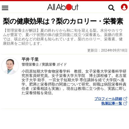
梨の健康効果は？梨のカロリー・栄養素
【管理栄養士が解説】夏の終わりから秋に旬を迎える梨。水分やカリウ
ムが豊富で、夏バテ状態の体の疲労回復に役立つ栄養素も。薬膳の世界
では、咳止めなどの効果も知られています。梨のカロリー、栄養素、健
康効果をご紹介します。
更新日：
2024年09月18日
平井 千里
管理栄養士 / 実践栄養 ガイド
小田原短期大学食物栄養学科 教授。女子栄養大学栄養科学研
究所客員研究員。女子栄養大学大学院 博士課程修了。名古屋
女子大学 助手、一宮女子短期大学 専任講師を経て大学院へ進
学。肥満と栄養摂取の関連について研究。前職は病院栄養科責
任者（栄養相談も実施）。現在は教壇に立つ傍ら、実践に即し
た栄養情報を発信。
プロフィール詳細
執筆記事一覧