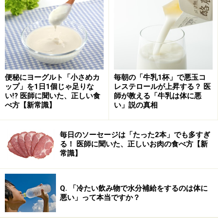
は、手軽に買える梨をおいしく食べながら、温めて食べ
る方法を試してみるのもよいかもしれませんね。
おいしい梨の選び方……品種はさまざまだが
軸がしっかりした丸みのあるものを
便秘にヨーグルト「小さめカ
毎朝の「牛乳1杯」で悪玉コ
ップ」を1日1個じゃ足りな
レステロールが上昇する？ 医
梨は、皮の色によって、「豊水」や「幸水」などの「赤
い!? 医師に聞いた、正しい食
師が教える「牛乳は体に悪
べ方【新常識】
い」説の真相
梨」と呼ばれるものと、「二十世紀」などの「青梨」と
呼ばれるものに分けられます。さまざまな品種がありま
毎日のソーセージは「たった2本」でも多すぎ
すが、いずれも軸がしっかりしていて丸みのあるものが
る！ 医師に聞いた、正しいお肉の食べ方【新
おいしい梨の特徴です。
常識】
ちなみに梨の皮のざらつきは、梨の気孔が塞がってコル
Q. 「冷たい飲み物で水分補給をするのは体に
ク化したもので、「果点コルク」と呼ばれます。ざらつ
悪い」って本当ですか？
きは熟すにつれて目立たなくなっていくため、もし皮に
ざらつきがあるものとないものがある場合は、ざらつき