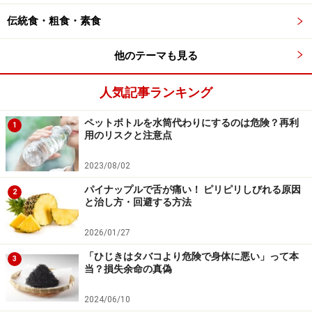
かなる損害についても、当社、各ガイド、その他当社と契約した
情報提供者は一切の責任を負いかねます。
伝統食・粗食・素食
免責事項
他のテーマも見る
人気記事ランキング
ペットボトルを水筒代わりにするのは危険？再利
1
用のリスクと注意点
2023/08/02
パイナップルで舌が痛い！ ピリピリしびれる原因
2
と治し方・回避する方法
2026/01/27
「ひじきはタバコより危険で身体に悪い」って本
3
当？損失余命の真偽
2024/06/10