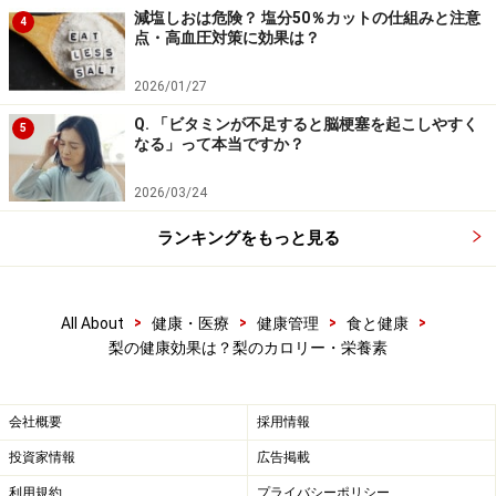
減塩しおは危険？ 塩分50％カットの仕組みと注意
4
点・高血圧対策に効果は？
2026/01/27
Q. 「ビタミンが不足すると脳梗塞を起こしやすく
5
なる」って本当ですか？
2026/03/24
ランキングをもっと見る
>
>
>
>
All About
健康・医療
健康管理
食と健康
梨の健康効果は？梨のカロリー・栄養素
会社概要
採用情報
投資家情報
広告掲載
利用規約
プライバシーポリシー