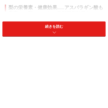
梨の栄養素・健康効果……アスパラギン酸も
豊富で、夏バテからの疲労回復効果も
みずみずしくて甘酸っぱい梨は、小さめのものなら約
続きを読む
300gで、カロリーも100kcal程度です。たんぱく質や脂
質はほとんど含まれておらず、エネルギー源となる栄養
素は糖質が中心です。その他、意外かもしれませんが、
ビタミンK、カリウム、銅の含有量が多いことが特徴で
す。