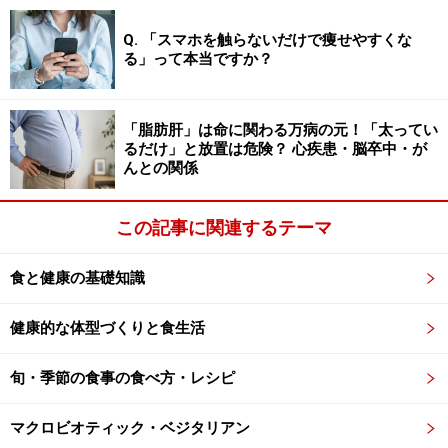
が少ないものから順に食べるのがいいでしょう。
Q. 「スマホを触らないだけで痩せやすくな
る」って本当ですか？
健康にもよい梨を上手に選んで、今年もぜひ梨の季節を
楽しんでいただければと思います。
「脂肪肝」は命に関わる万病の元！「太ってい
るだけ」と放置は危険？ 心疾患・脳卒中・が
■参考
んとの関係
ナシ（梨/なし）の栄養価と効能
（旬の果物百科）
この記事に関連するテーマ
果物のプロが教える美味しい梨の見分け方！ポイン
トは色合いと形状
（武田青果)
食と健康の基礎知識
※記事内容は執筆時点のものです。最新の内容をご確認くださ
健康的な体型づくりと食生活
い。
※当サイトにおける医師・医療従事者等による情報の提供は、診
旬・季節の食事の食べ方・レシピ
断・治療行為ではありません。診断・治療を必要とする方は、適
切な医療機関での受診をおすすめいたします。記事内容は執筆者
個人の見解によるものであり、全ての方への有効性を保証するも
マクロビオティック・ベジタリアン
のではありません。当サイトで提供する情報に基づいて被ったい