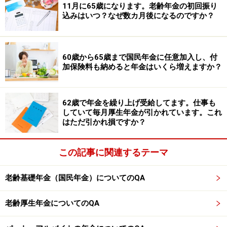
入証明が必要
11月に65歳になります。老齢年金の初回振り
込みはいつ？なぜ数カ月後になるのですか？
・直近3カ月間の収入証明が必要
・年収180万円超えた時に連絡が必要
・月収15万円超えた時に連絡が必要
60歳から65歳まで国民年金に任意加入し、付
など
加保険料も納めると年金はいくら増えますか？
さらに2023年（令和5年）10月以降に「事業主の証明に
より被扶養者認定の円滑化」を図るため、厚生労働省で
62歳で年金を繰り上げ受給してます。仕事も
していて毎月厚生年金が引かれています。これ
はパートで働く方などが社会保険の被扶養者のままでい
はただ引かれ損ですか？
られる措置を行っています。
この記事に関連するテーマ
具体的には、以下のようなケースでパート収入が増えた
場合が該当します。
老齢基礎年金（国民年金）についてのQA
・勤め先に突発的な大口案件が入った
老齢厚生年金についてのQA
・勤め先の注文が大幅に増加した