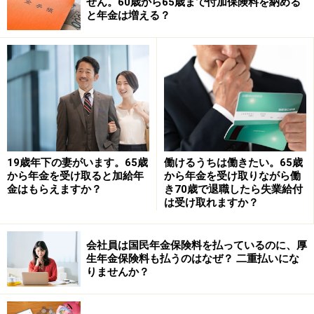
せん。60歳から65歳まで付加保険料を納める
あれば、社会保険の扶養に入ることができます。これを
と年金は増える？
「180万円の壁」といいます。「180万円の壁」について
質問されているので、相談者「みかづき」さんのご年齢
は60歳以上かとお見受けします。
そもそも60歳以上になると国民年金保険料は支払い義務
がなくなり、社会保険の扶養に入る時は健康保険（介護
保険含む）だけになります。
19歳年下の妻がいます。65歳
働けるうちは働きたい。65歳
から年金を受け取ると加給年
から年金を受け取りながら働
社会保険の扶養に入れるか否かの認定方法は、扶養者の
金はもらえますか？
き70歳で退職したら失業給付
勤務先が所属する各健康保険組合によって異なります。
は受け取れますか？
例えば以下のような場合には、認定のために勤務先から
各健康保険組合に連絡が必要となります。社会保険の扶
会社員は国民年金保険料を払っているのに、厚
養に入れると「被扶養者」として扱われます。
生年金保険料も払うのはなぜ？ 二重払いにな
りませんか？
・毎年11月に被扶養者の認定を行う際、直近1年間の収