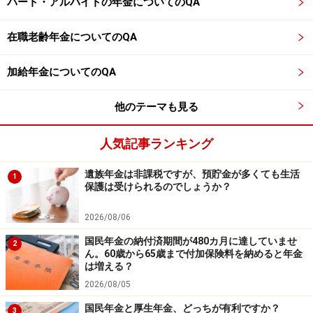
パート・アルバイトの年金についてのQA
・勤め先で突然の退職者や休職者が出た
在職老齢年金についてのQA
このような時にパート収入が増えてしまった時は、「一
時的に収入が増えた」として、被扶養者が自分の勤務先
加給年金についてのQA
の事業主の証明をもらうことができれば、被扶養者のま
までいられる措置を行っています。
他のテーマも見る
【関連記事をチェック】
人気記事ランキング
130万円の壁は10月から2年間緩和されましたが、180万
遺族年金は非課税ですが、預貯金が多くても生活
円の壁は現状のままなのでしょうか？
1
保護は受けられるのでしょうか？
「みかづき」さんの夫の勤務先が所属する健康保険組合
2026/08/06
に「いつどのような形で被扶養者認定を行うか」を確認
国民年金の納付済期間が480カ月に達していませ
2
ん。60歳から65歳まで付加保険料を納めると年金
したうえで、「みかづき」さんの勤務先の総務部などに
は増える？
「繁忙などにより一時的に収入が増えたことを証明をも
2026/08/05
らえるか」を確認してみましょう。
国民年金と厚生年金、どっちが有利ですか？
3