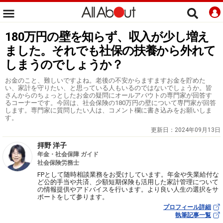
180万円の壁を知らず、収入が少し増え
ました。それでも社保の扶養から外れて
しまうのでしょうか？
お金のこと、難しいですよね。老後の不安からますますお金を貯めた
い、家計を守りたい、と思っている人もいるのではないでしょうか。皆
さんからのちょっとしたお金の疑問にオールアバウトの専門家が回答す
るコーナーです。今回は、社会保険の180万円の壁について専門家が回答
します。専門家に質問したい人は、コメント欄に書き込みをお願いしま
す。
更新日：
2024年09月13日
拝野 洋子
年金・社会保障 ガイド
社会保険労務士
FPとして随時相談業務をお受けしています。年金や失業給付な
ど公的手当や共済、少額短期保険も活用した家計管理について
の情報提供やアドバイスを行います。より良い人生の選択をサ
ポートをして参ります。
プロフィール詳細
執筆記事一覧