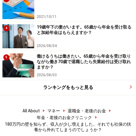
もし勤務先より証明をもらうことができ、健康保険組合
2021/10/11
に認められるようであれば、180万円を少し超えても被
扶養者のままでいられる可能性はあります。
19歳年下の妻がいます。65歳から年金を受け取る
4
と加給年金はもらえますか？
※専門家に質問がある人は
こちらから
応募するか、コメ
2026/08/04
ント欄への書き込みをお願いします。
働けるうちは働きたい。65歳から年金を受け取り
5
ながら働き70歳で退職したら失業給付は受け取れ
ますか？
※記事内容は執筆時点のものです。最新の内容をご確認くださ
2026/08/03
い。
本記事の内容は一般的な情報提供を目的としており、特定の金融
ランキングをもっと見る
商品や投資行動を推奨するものではありません。
投資や資産運用に関する最終的なご判断はご自身の責任において
行ってください。
掲載情報の正確性・完全性については十分に配慮しております
>
>
>
All About
マネー
退職金・老後のお金
が、その内容を保証するものではなく、これに基づく損失・損害
>
年金・老後のお金クリニック
などについて当社は一切の責任を負いません。
最新の情報や詳細については、必ず各金融機関やサービス提供者
180万円の壁を知らず、収入が少し増えました。それでも社保の扶
の公式情報をご確認ください。
養から外れてしまうのでしょうか？