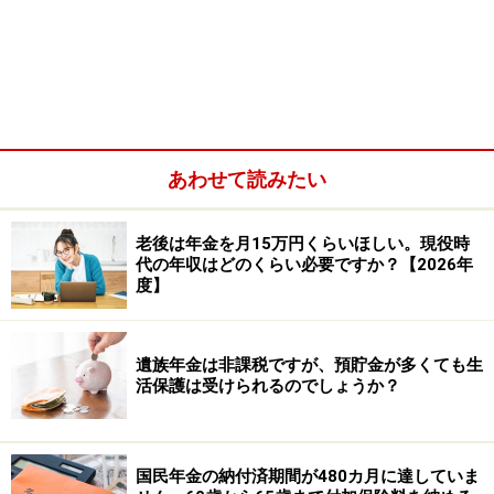
会社員として働く人（相談者のケースでは夫）の扶養に
はいることができれば、自分で社会保険料（健康保険
料、厚生年金保険料）を払わずにすみます。
あわせて読みたい
老後は年金を月15万円くらいほしい。現役時
代の年収はどのくらい必要ですか？【2026年
度】
遺族年金は非課税ですが、預貯金が多くても生
活保護は受けられるのでしょうか？
60歳以上の場合は、原則として年間収入180万円未満で
国民年金の納付済期間が480カ月に達していま