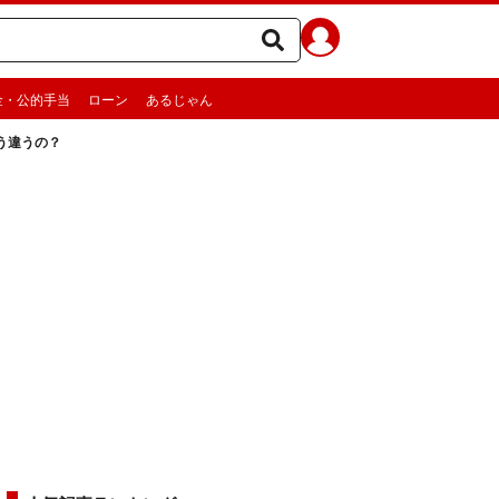
金・公的手当
ローン
あるじゃん
う違うの？