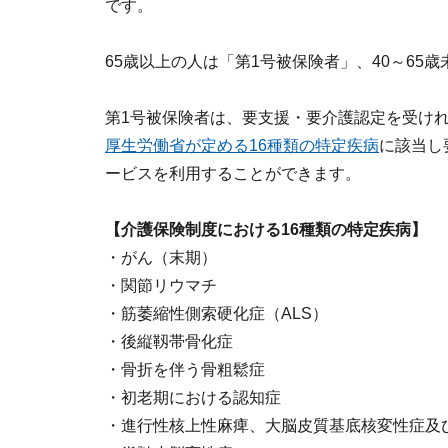
です。
65歳以上の人は「第1号被保険者」、40～65
第1号被保険者は、要支援・要介護認定を受け
厚生労働省が定める16種類の特定疾病
に該当し
ービスを利用することができます。
【介護保険制度における16種類の特定疾病】
・がん（末期）
・関節リウマチ
・筋萎縮性側索硬化症（ALS）
・後縦靱帯骨化症
・骨折を伴う骨粗鬆症
・初老期における認知症
・進行性核上性麻痺、大脳皮質基底核変性症及