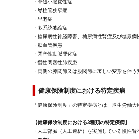
・脊髄小脳変性症
・脊柱管狭窄症
・早老症
・多系統萎縮症
・糖尿病性神経障害、糖尿病性腎症及び糖尿病
・脳血管疾患
・閉塞性動脈硬化症
・慢性閉塞性肺疾患
・両側の膝関節又は股関節に著しい変形を伴う
健康保険制度における特定疾病
「健康保険制度」の特定疾病とは、厚生労働大
【健康保険制度における3種類の特定疾病】
・人工腎臓（人工透析）を実施している慢性腎