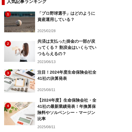
人気記事ランキング
「プロ野球選手」はどのように
1
資産運用している？
2025/02/28
共済は支払った掛金の一部が戻
2
ってくる？ 割戻金はいくらでい
つもらえるの？
2023/06/13
注目！2024年度生命保険会社全
3
41社の決算発表
2025/08/11
【2024年度】生命保険会社・全
4
41社の最新業績発表！年換算保
険料やソルベンシー・マージン
比率
2025/08/11