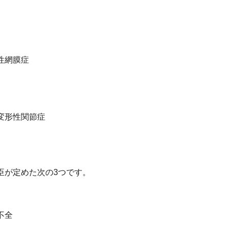
性網膜症
変形性関節症
臣が定めた次の3つです。
不全