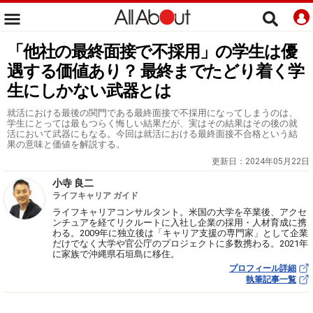
「他社の最終面接で不採用」の学生は優
遇する価値あり？ 最終までたどり着く学
生にしかない武器とは
就活における最後の関門である最終面接で不採用になってしまうのは、
学生にとっては最もつらく悔しい結果だが、実はその結果はその後の就
活において武器にもなる。今回は就活における最終面接不合格という結
果の意味と価値を解説する。
更新日：
2024年05月22日
小寺 良二
ライフキャリア ガイド
ライフキャリアコンサルタント。米国の大学を卒業後、アクセ
ンチュアを経てリクルートに入社し企業の採用・人材育成に携
わる。2009年に独立後は「キャリア支援の専門家」として企業
だけでなく大学や官公庁のプロジェクトに多数携わる。2021年
に家族で沖縄県石垣島に移住。
プロフィール詳細
執筆記事一覧