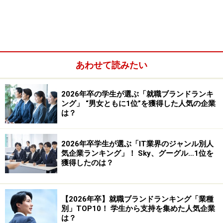
あわせて読みたい
2026年卒の学生が選ぶ「就職ブランドランキ
ング」 “男女ともに1位”を獲得した人気の企業
は？
2026年卒学生が選ぶ「IT業界のジャンル別人
気企業ランキング」！ Sky、グーグル…1位を
企業側としては最終面接まで残った就活生のみをスカウ
獲得したのは？
トすることで、選考時間を短縮し、効率的に優秀な人材
を獲得できるため、活用している企業も増えている。
【2026年卒】就職ブランドランキング「業種
別」TOP10！ 学生から支持を集めた人気企業
「最終面接不合格」という結果を悔しがるだけではもっ
は？