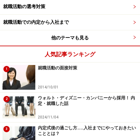
就職活動の選考対策
を満たした学生が2次面接に合格し、最終面接に進む。
就職活動での内定から入社まで
上記のプロセスや判断基準が全ての企業に当てはまるわ
けではないが、最終面接までたどり着く学生は総じて、
他のテーマも見る
・最低限のコミュニケーション力がある学生
人気記事ランキング
・大学時代の経験を通じてしっかりと社会人基礎力を身
就職活動の面接対策
につけた学生
1
・採用担当者や現場の管理職が採用したいと思える学生
2014/10/01
であるといえる。採用活動の中でゼロから上記の学生を
ウォルト・ディズニー・カンパニーから採用！ 内
2
探すというのは大変なことなので、どこか1社でも最終
定・就職した話
面接にたどり着けたということは企業にとっても十分評
2024/11/04
価に値することなのだ。
内定式後の過ごし方……入社までにやっておきたい
3
こととは？