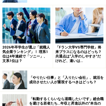
たいない。むしろその経験と結果を糧にして、その後の
就活の武器にしていくべきなのだ
。
「最終面接までたどり着ける学生」とはど
んな学生なのか？
1次面接から最終面接までで、それぞれの選考の目的や
2026年卒学生が選ぶ「就職人
「Fラン大学VS専門学校」将
気企業ランキング」！ 理系1
来プラスになるのはどっち？
判断基準は異なる。
位は4年連続で「ソニー」、
共通点は“入学のしやすさ”だ
文系1位は？
けれど、違いは…
まず1次面接では、企業は多くの母集団の中から採用対
象となる学生をざっくりと絞り込む必要がある。
企業に
「やりたい仕事」と「入りたい会社」、就活を
よっても異なるが、多くの企業は基本的なコミュニケー
成功させたい人が重視するべきはどっち？
ション力があるか、より深く聞いてみたいと思える学生
時代に力を入れた経験（ガクチカ）があるかなどで合格
かを判断する。面接しなければいけない人数も多いの
「転勤するくらいなら退職したいです」総合職
を避ける若者たち…年収と昇進以外の“本当の
で、短い時間でのオンライン面談や3人以上の集団面接