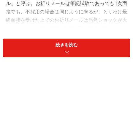
ル」と呼ぶ。お祈りメールは筆記試験であっても1次面
接でも、不採用の場合は同じように来るが、とりわけ最
終面接を受けた上でのお祈りメールは当然ショックが大
きい。ましてや第1志望の企業の最終面接に落ちてしま
うと、もう就活を続ける気持ちすらなくなってしまうだ
ろう。
続きを読む
しかし
1次面接の不合格と最終面接での不合格は、同じ
不採用という結果だが意味合いと価値は全く異なる
。
現に最近では、最終面接で不採用となった就活生を集め
たスカウト型のプラットフォーム「
ABABA
」というサー
ビスも誕生している。学生が最終面接まで進んだ選考状
況や不採用通知を登録することで企業側からスカウトさ
れる仕組みだ。