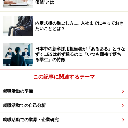
価値”とは
などの手法で「浅く広く」学生を選考していく。
そういう意味では、
1次面接に合格した学生は「最低限
内定式後の過ごし方……入社までにやっておき
たいこととは？
のコミュニケーションが取れ、大学時代の経験を含めて
採用担当者から興味を持ってもらえた学生」
ということ
だ。
日本中の新卒採用担当者が「あるある」とうな
ずく…ESは必ず通るのに「いつも面接で落ち
る学生」の特徴
逆に言えば、1次面接では対象の人数も多く面接時間も
短いため、しっかりとした選考は企業側もできない。そ
この記事に関連するテーマ
のため、
2次面接では個別に時間をかけて学生時代の経
験から、志望理由まで詳しく聞いていく
。ここで初めて
就職活動の準備
その学生が、仕事に求められる基礎的な能力をもってい
るのか、自社が採用したい人材なのかを見極めていく。
就職活動での自己分析
たとえ1次面接で興味深い経験や結果を話した学生で
も、より深く内容について聞かれ、本人の意志や能力が
就職活動での業界・企業研究
反映されていないと判断されれば不合格となる。それら