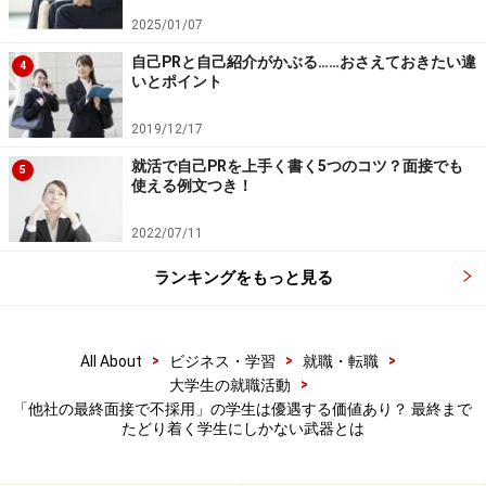
たとえ最終面接が不合格であってもそこま
2025/01/07
で気にする必要はない
自己PRと自己紹介がかぶる……おさえておきたい違
4
いとポイント
最終面接は経営者である社長や役員、大企業では人事部
長や事業部長が行う。最終判断の場なので、もちろん
採
2019/12/17
用決裁者からの目線で選考はされるが、本当に自社に入
就活で自己PRを上手く書く5つのコツ？面接でも
5
使える例文つき！
社したいかの意志確認の場として実施する企業も多い
。
現在就活は売り手市場であり、多くの企業は内定辞退に
2022/07/11
悩まされているので、能力よりも志望度の高い学生に内
ランキングをもっと見る
定を出そうとする傾向もある。
そのため志望度がそこまで高くない企業の場合は、どん
>
>
>
All About
ビジネス・学習
就職・転職
なに人事から評価されていても最終面接で役員から不合
>
大学生の就職活動
格が出ることはよくあるケースだ。ただ、当然志望度が
「他社の最終面接で不採用」の学生は優遇する価値あり？ 最終まで
たどり着く学生にしかない武器とは
高ければ合格するというものではなく、どんなに入社意
欲をアピールしても、能力や入社意欲が高くても、10人