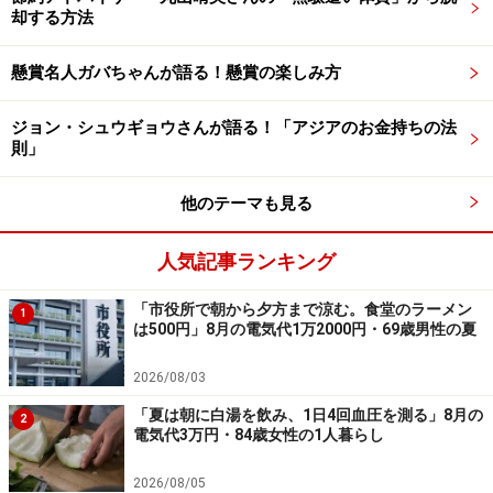
却する方法
45歳・年収850万円正社員男性の思う積立
投資のメリットや新NISAのプランは？
懸賞名人ガバちゃんが語る！懸賞の楽しみ方
投資を始めてよかった点については、「不労収入の手ご
ジョン・シュウギョウさんが語る！「アジアのお金持ちの法
たえを実感でき、『自分でも投資で運用益が出せるの
則」
だ』という自信が身に付きました」とコメント。
他のテーマも見る
いっぽうで、「最近はゲーム感覚でやっており、株の相
人気記事ランキング
場などを気にしてしまい、寝ている時も、目が覚めると
アメリカ株を見るなど、少し夢中になり過ぎている」と
「市役所で朝から夕方まで涼む。食堂のラーメン
1
投資のことが頭から離れない様子。
は500円」8月の電気代1万2000円・69歳男性の夏
2026/08/03
また「日々の生活を犠牲にしてでも、積立投資に注ぎ込
「夏は朝に白湯を飲み、1日4回血圧を測る」8月の
んでしまうので、生活が豊かになった感覚がない」と、
2
電気代3万円・84歳女性の1人暮らし
関わり方によってはデメリットもあるといいます。
2026/08/05