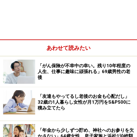
■金融資産
世帯年収：本人850万円（配偶者の年収は不明）
世帯金融資産：現預金200万円、リスク資産400万円（投
資信託300万円・日本株100万円）
あわせて読みたい
「がん保険が不幸中の幸い。残り10年程度の
人生、仕事に趣味に頑張れる」69歳男性の老
後
「友達もやってるし老後のお金も心配だし」
32歳の1人暮らし女性が月1万円をS&P500に
積み立てたら
「年金から少しずつ貯め、神社へのお参りを欠
かさない」64歳女性、息子家族と浜松1泊総額