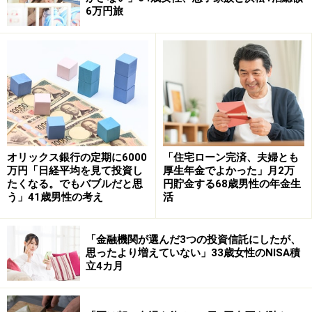
■積立投資実績
（※商品名の詳細が不明なものも原文ママ
6万円旅
記載）
・楽天・全米株式インデックス・ファンド（楽天･VTI）
／つみたてNISA：2019年から
2019年から約5年間、積立投資を続けてきたという今回
の投稿者。
オリックス銀行の定期に6000
「住宅ローン完済、夫婦とも
NISAで楽天･VTIに「毎月3万円」の積み立てをしている
万円「日経平均を見て投資し
厚生年金でよかった」月2万
とのこと。
たくなる。でもバブルだと思
円貯金する68歳男性の年金生
う」41歳男性の考え
活
運用実績については「元本約180万円→運用益込300万
円」と、積み重ねがしっかりと利益を生み出している様
「金融機関が選んだ3つの投資信託にしたが、
思ったより増えていない」33歳女性のNISA積
子。
立4カ月
実は「（コロナ禍で）大きく評価額が下がった時期もあ