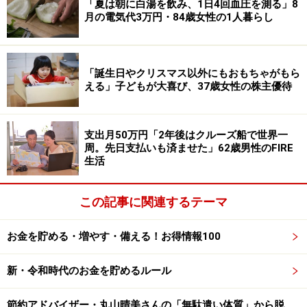
「夏は朝に白湯を飲み、1日4回血圧を測る」8
りました」と、株価の暴落を経験しています。当時は
月の電気代3万円・84歳女性の1人暮らし
「必ず復活するとの情報が出ていましたので、そのまま
継続して積み立ててきました」とマイナスの状況下でも
冷静に積み立てを続けたそう。
「誕生日やクリスマス以外にもおもちゃがもら
える」子どもが大喜び、37歳女性の株主優待
結果、「コロナ後の株式市場回復の動きにより、（今で
は）大きく運用益が出ています」と、やめずに続けたこ
支出月50万円「2年後はクルーズ船で世界一
とが利益に繋がっています。「資産が減っていくのを見
周。先日支払いも済ませた」62歳男性のFIRE
たときは、『将来増える』と言われても不安はありまし
生活
た」と、本音を吐露する投稿者ですが、積立投資をする
上でのマイルールは「積立をやめないこと」だそうで
この記事に関連するテーマ
す。
お金を貯める・増やす・備える！お得情報100
「長いスパンで考えて（株価は）必ず上がっていくと確
新・令和時代のお金を貯めるルール
信している」。だからこそ「再投資型を選択している」
と語られていました。
節約アドバイザー・丸山晴美さんの「無駄遣い体質」から脱