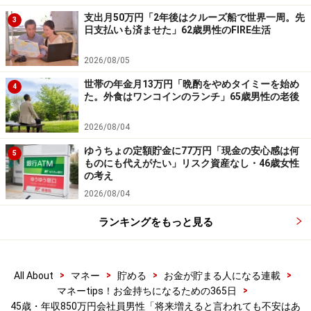
新NISAについては、「投資額の枠を増やしたいと考えて
支出月50万円「2年後はクルーズ船で世界一周。先
3
日支払いも済ませた」62歳男性のFIRE生活
います。まだまだ投資の初心者でもありますので、個別
銘柄ではなく、投資信託一択でいきます」と語られてい
2026/08/05
ました。
世帯の年金月13万円「晩酌をやめタイミーを始め
4
た。外食はワンコインのランチ」65歳男性の老後
※皆さんの投資エピソードを募集中です。エピソードの
2026/08/04
採用でもれなくAmazonギフト券3000円分プレゼント
ゆうちょの定額貯金に77万円「現金の安心感は何
5
ものにも代えがたい」リスク資産なし・46歳女性
積立投資に関するエピソードの応募は
こちら
から
の考え
投資の成功体験エピソードの応募は
こちら
から
2026/08/04
ランキングをもっと見る
ーーーーーーーーーーーーーーーー
※本文カッコ内の回答者コメントは原文に準拠していま
す
>
>
>
>
All About
マネー
貯める
お金が貯まる人になる連載
※エピソードは投稿者の当時のものです。現在とはサー
>
マネーtips！お金持ちになるための365日
ビスや金額などの情報が異なることがございます
45歳・年収850万円会社員男性「将来増えると言われても不安はあ