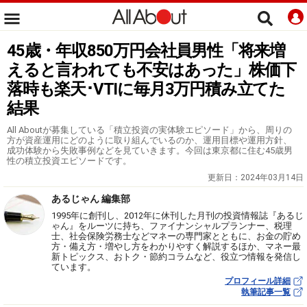
45歳・年収850万円会社員男性「将来増
えると言われても不安はあった」株価下
落時も楽天･VTIに毎月3万円積み立てた
結果
All Aboutが募集している「積立投資の実体験エピソード」から、周りの
方が資産運用にどのように取り組んでいるのか、運用目標や運用方針、
成功体験から失敗事例などを見ていきます。今回は東京都に住む45歳男
性の積立投資エピソードです。
更新日：
2024年03月14日
あるじゃん 編集部
1995年に創刊し、2012年に休刊した月刊の投資情報誌『あるじ
ゃん』をルーツに持ち、ファイナンシャルプランナー、税理
士、社会保険労務士などマネーの専門家とともに、お金の貯め
方・備え方・増やし方をわかりやすく解説するほか、マネー最
新トピックス、おトク・節約コラムなど、役立つ情報を発信し
ています。
プロフィール詳細
執筆記事一覧