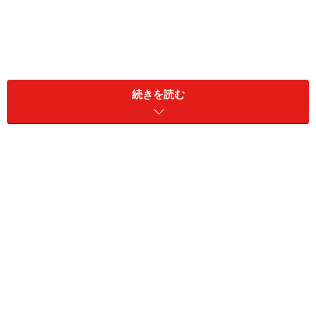
同居家族構成：本人、妻（57歳）
続きを読む
居住地：埼玉県
リタイア前の職業：自営業・自由業
リタイア前の年収：100万円
現在の貯蓄額：預貯金500万円、リスク資産300万円
現役時代に加入していた公的年金の種類と加入年数：国
民年金20年、厚生年金12年
現在受給している年金額（月額）
老齢基礎年金（国民年金）：4万円
老齢厚生年金（厚生年金）：3万5000円
障害基礎年金や障害厚生年金（障害年金）：なし