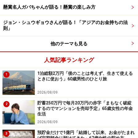
懸賞名人ガバちゃんが語る！懸賞の楽しみ方
「生活支援プログラムも利用している」
ジョン・シュウギョウさんが語る！「アジアのお金持ちの法
現役時代の後悔に、「良い仕事、高い収入を求めて転職
則」
を繰り返したこと」と回答。
他のテーマも見る
不安定な就労状況だったとのことで「結果として失敗し
て借金を抱えてしまった」と告白しています。
人気記事ランキング
1泊総額2万円「後のことは考えず、生きて使える
現在は節約やアルバイトに加え「自治体の生活支援プロ
1
ときに使おう」60歳男性のひとり旅
グラムを利用して食品の無料配布を受ける」ことで生活
を乗り切っているそう。
2026/08/09
貯蓄250万円で毎月20万円の赤字「まもなく破綻
2
するのでマンションを売却予定」65歳女性の年金
それでも配偶者のこともあり、難しい状況にいるという
生活
投稿者。「将来の健康に不安を感じる」とコメントを残
2026/08/09
していました。
預貯金だけで1億円「結婚して以来、お金がたまれ
3