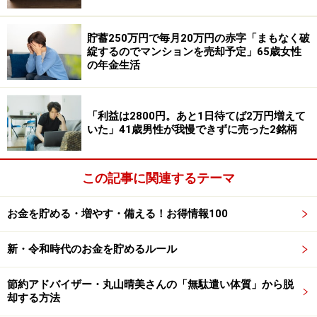
ことで、収入は「年間100万円以下に抑えている」と言
います。
貯蓄250万円で毎月20万円の赤字「まもなく破
綻するのでマンションを売却予定」65歳女性
の年金生活
それでも収入が限られていることもあり「閉店間際のス
ーパーでの見切り品の購入」をするなどして支出を減ら
しているそうです。
「利益は2800円。あと1日待てば2万円増えて
いた」41歳男性が我慢できずに売った2銘柄
この記事に関連するテーマ
お金を貯める・増やす・備える！お得情報100
新・令和時代のお金を貯めるルール
節約アドバイザー・丸山晴美さんの「無駄遣い体質」から脱
却する方法