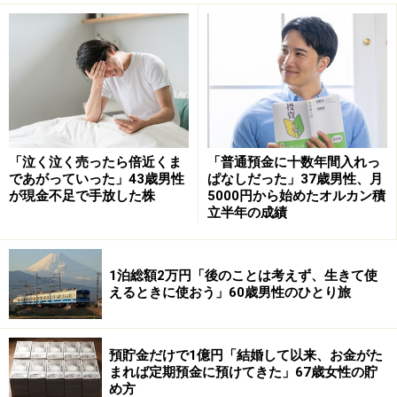
現在の年金額について満足しているか、の問いに「満足
していない」と回答した今回の投稿者。
その理由として「妻が病弱なため生活が苦しい」と語っ
ています。
「泣く泣く売ったら倍近くま
「普通預金に十数年間入れっ
であがっていった」43歳男性
ぱなしだった」37歳男性、月
ひと月の支出は約「12万円」。年金だけでは「ほとんど
が現金不足で手放した株
5000円から始めたオルカン積
の月で足りない」と回答されています。
立半年の成績
「100万円以下のアルバイトで生計を立てて
1泊総額2万円「後のことは考えず、生きて使
いる」
えるときに使おう」60歳男性のひとり旅
年金で足りない支出については「預金から切り崩し」を
しているという投稿者。
預貯金だけで1億円「結婚して以来、お金がた
まれば定期預金に預けてきた」67歳女性の貯
め方
また「簡単な仕分けのパートタイム」も行っているとの