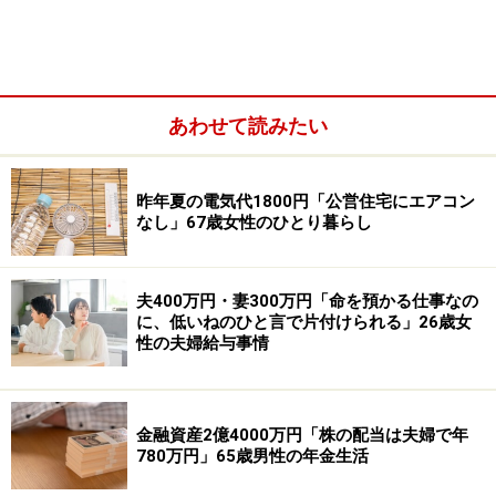
遺族基礎年金や遺族厚生年金（遺族年金）：なし
あわせて読みたい
昨年夏の電気代1800円「公営住宅にエアコン
なし」67歳女性のひとり暮らし
夫400万円・妻300万円「命を預かる仕事なの
に、低いねのひと言で片付けられる」26歳女
性の夫婦給与事情
その他（企業年金や個人年金保険など）：なし
配偶者の年金や収入：なし
金融資産2億4000万円「株の配当は夫婦で年
780万円」65歳男性の年金生活
「ほとんどの月で生活費が足りない」