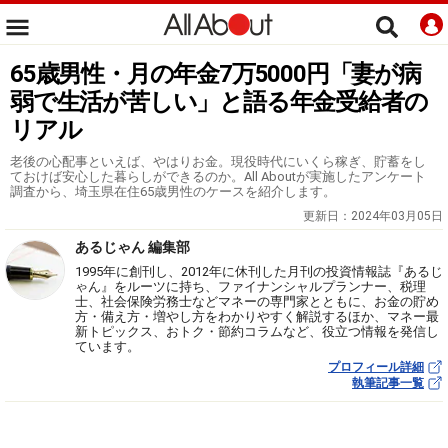
65歳男性・月の年金7万5000円「妻が病
弱で生活が苦しい」と語る年金受給者の
リアル
老後の心配事といえば、やはりお金。現役時代にいくら稼ぎ、貯蓄をし
ておけば安心した暮らしができるのか。All Aboutが実施したアンケート
調査から、埼玉県在住65歳男性のケースを紹介します。
更新日：
2024年03月05日
あるじゃん 編集部
1995年に創刊し、2012年に休刊した月刊の投資情報誌『あるじ
ゃん』をルーツに持ち、ファイナンシャルプランナー、税理
士、社会保険労務士などマネーの専門家とともに、お金の貯め
方・備え方・増やし方をわかりやすく解説するほか、マネー最
新トピックス、おトク・節約コラムなど、役立つ情報を発信し
ています。
プロフィール詳細
執筆記事一覧