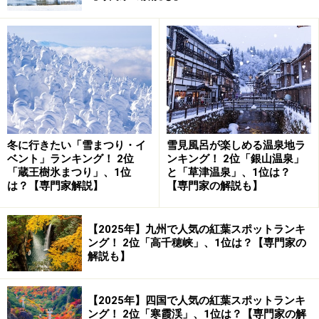
あさひ舟川「春の四重奏」
（
Googleマップ
）は、富山県
朝日町で毎年春に開催されるイベントです。
朝日町は新潟県と長野県の県境と接している、富山県の
中で1番東にある町。海と山の距離が近く、鉄道と高速
道路が通る日本海側を中心に多くの人が暮らしていま
す。日本海に面する海岸の一部はヒスイ海岸と呼ばれて
冬に行きたい「雪まつり・イ
雪見風呂が楽しめる温泉地ラ
おり、日本の国石でもある深緑色の美しい石、ヒスイが
ベント」ランキング！ 2位
ンキング！ 2位「銀山温泉」
「蔵王樹氷まつり」、1位
と「草津温泉」、1位は？
海岸で見られる珍しい場所のひとつです。
は？【専門家解説】
【専門家の解説も】
【2025年】九州で人気の紅葉スポットランキ
立山連峰・後立山連峰の雪山、舟川べり桜並木、チューリッ
ング！ 2位「高千穂峡」、1位は？【専門家の
プ、菜の花のコラボレーション（2021年4月10日撮影）
解説も】
あさひ舟川「春の四重奏」の舞台は、朝日町を流れる舟
川の左岸です。川の両岸にソメイヨシノの桜並木があ
【2025年】四国で人気の紅葉スポットランキ
り、舟川の左岸から見ると桜並木の奥に雪を抱いた立山
ング！ 2位「寒霞渓」、1位は？【専門家の解