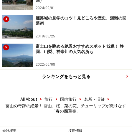
国）
品種ごとに花の色や咲く時期が異なるため、訪れるタイ
2024/09/01
ミングにより、「春の四重奏」の風景はガラリと印象が
変わります。桜並木を望む角度によって、背景となる立
姫路城の見学のコツ！見どころや歴史、混雑の回
4
避術
山連峰の山々の見え方も変わりますので、散策路を歩い
てお気に入りのアングルを探してみるといいでしょう。
2018/08/25
富士山を眺める絶景おすすめスポット12選！ 静
5
岡、山梨、神奈川の人気名所も
まっすぐに伸びる桜並木の中をのんびり散
2022/06/08
策
ランキングをもっと見る
まっすぐに連なる舟川べりの桜並木（2023年4月2日撮影）
>
>
>
>
All About
旅行
国内旅行
名所・旧跡
「春の四重奏」を構成する桜並木は、舟川の両岸の土手
富山の奇跡の絶景！ 雪山、桜、菜の花、チューリップが織りなす
「春の四重奏」
にまっすぐ連なっています。280本のソメイヨシノによ
る桜並木の長さは1.2キロにもおよびます。
会社概要
採用情報