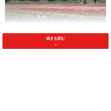
雪山とカラフルな花々が織りなす春限定の絶景、あさひ舟川
「春の四重奏」（2023年4月2日撮影）
続きを読む
＜目次＞
雪山、桜、菜の花、チューリップが奏でる「春の四重
奏」