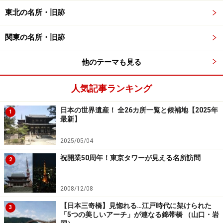
東北の名所・旧跡
さまざまなアングルから楽しめるカラフル
な風景
関東の名所・旧跡
他のテーマも見る
菜の花の代わりに黄色のチューリップが彩る場所も（2021年
4月10日撮影）
人気記事ランキング
あさひ舟川「春の四重奏」で楽しめる花は、桜とチュー
日本の世界遺産！ 全26カ所一覧と候補地【2025年
1
リップと菜の花。富山県の県花でもあるチューリップ
最新】
は、複数の品種が花畑に植えられています。多彩な品種
2025/05/04
がそろっており花の色もさまざま。黄色と赤のチューリ
祝開業50周年！東京タワーが見える名所訪問
ップが彩った4色の風景も絵になります。
2
2008/12/08
真っ赤なチューリップを主役にして後立山連峰の雪山と桜並
木を望む（2023年4月2日撮影）
【日本三奇橋】見惚れる…江戸時代に架けられた
3
「5つの美しいアーチ」が連なる錦帯橋 （山口・岩