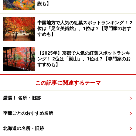
説も】
連峰の雄大な山々を望めます。そして桜並木の手前にあ
る広い空間を、チューリップと菜の花が埋め尽くしま
中国地方で人気の紅葉スポットランキング！ 2
す。
位は「足立美術館」、1位は？【専門家のおす
すめも】
雪を抱く立山連峰と桜、チューリップ、菜の花が織りなす美
しいシーンは忘れられない旅の思い出に（2021年4月10日撮
【2025年】京都で人気の紅葉スポットランキ
影）
ング！ 2位は「嵐山」、1位は？【専門家のお
すすめも】
立山連峰と桜並木を一緒に眺められるスポットは富山県
内にたくさんありますが、そこにチューリップと菜の花
この記事に関連するテーマ
が加わって、雪山の白、桜のピンク、チューリップの
赤、菜の花の黄色という4つの自然な色がまとめて見ら
厳選！ 名所・旧跡
れる場所はとても珍しく、いわゆる“映える”絶景が楽し
めるスポットとして、あさひ舟川「春の四重奏」が人気
季節ごとのおすすめ名所
を集めるようになりました。
北海道の名所・旧跡