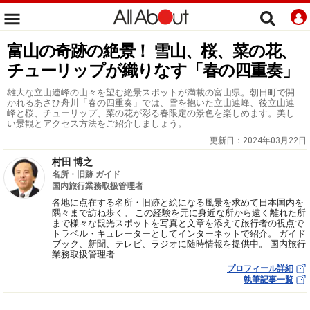
富山の奇跡の絶景！ 雪山、桜、菜の花、
チューリップが織りなす「春の四重奏」
雄大な立山連峰の山々を望む絶景スポットが満載の富山県。朝日町で開
かれるあさひ舟川「春の四重奏」では、雪を抱いた立山連峰、後立山連
峰と桜、チューリップ、菜の花が彩る春限定の景色を楽しめます。美し
い景観とアクセス方法をご紹介しましょう。
更新日：
2024年03月22日
村田 博之
名所・旧跡 ガイド
国内旅行業務取扱管理者
各地に点在する名所・旧跡と絵になる風景を求めて日本国内を
隅々まで訪ね歩く。 この経験を元に身近な所から遠く離れた所
まで様々な観光スポットを写真と文章を添えて旅行者の視点で
トラベル・キュレーターとしてインターネットで紹介。 ガイド
ブック、新聞、テレビ、ラジオに随時情報を提供中。 国内旅行
業務取扱管理者
プロフィール詳細
執筆記事一覧