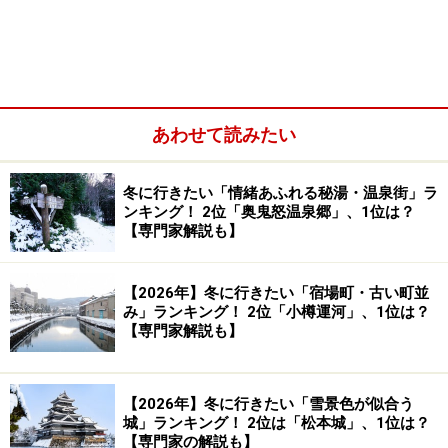
さまざまなアングルから楽しめるカラフルな風景
あわせて読みたい
まっすぐに伸びる桜並木の中をのんびり散策
「春の四重奏」がそろわなくても美しい
冬に行きたい「情緒あふれる秘湯・温泉街」ラ
ンキング！ 2位「奥鬼怒温泉郷」、1位は？
あさひ舟川「春の四重奏」の概要とアクセス
【専門家解説も】
【2026年】冬に行きたい「宿場町・古い町並
雪山、桜、菜の花、チューリップが奏でる
み」ランキング！ 2位「小樽運河」、1位は？
「春の四重奏」
【専門家解説も】
【2026年】冬に行きたい「雪景色が似合う
雪山と桜をバックにしたあさひ舟川「春の四重奏」の記念撮
城」ランキング！ 2位は「松本城」、1位は？
影スポット（2023年4月2日撮影）
【専門家の解説も】