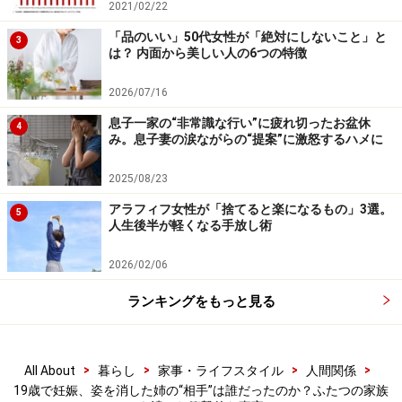
なった。
2021/02/22
「品のいい」50代女性が「絶対にしないこと」と
3
は？ 内面から美しい人の6つの特徴
＞目的は？ SNS経由で姉からメッセージ
2026/07/16
※記事内容は執筆時点のものです。最新の内容をご確認くださ
息子一家の“非常識な行い”に疲れ切ったお盆休
4
い。
み。息子妻の涙ながらの“提案”に激怒するハメに
2025/08/23
次のページへ
1
/
2
アラフィフ女性が「捨てると楽になるもの」3選。
5
人生後半が軽くなる手放し術
2026/02/06
ランキングをもっと見る
>
>
>
>
All About
暮らし
家事・ライフスタイル
人間関係
19歳で妊娠、姿を消した姉の“相手”は誰だったのか？ふたつの家族