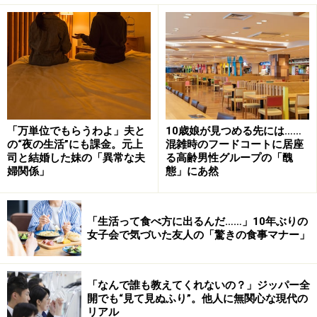
「私の大学受験など誰も考えてはくれなかった。当時、
私には知らされていなかったんですが、姉の相手は母の
弟だったんです。それっきり私の大好きな叔父さんが来
なくなったので不思議には思っていました」
大人になってから事情を知った。そして叔父は数年後、
叔母のもとへ戻ってくるなり急逝したという。
「万単位でもらうわよ」夫と
10歳娘が見つめる先には……
の“夜の生活”にも課金。元上
混雑時のフードコートに居座
司と結婚した妹の「異常な夫
る高齢男性グループの「醜
「私が四苦八苦して受験に合格したころ、うちの両親は
婦関係」
態」にあ然
離婚しました。そのとき母がいろいろな事情を話してく
れたんです。母は自分の弟のしでかしたことがショック
「生活って食べ方に出るんだ……」10年ぶりの
だったと。死んで詫びろと父に言われたそうです。実
女子会で気づいた友人の「驚きの食事マナー」
際、自殺未遂を図ろうとしたこともあったと。
私はそのころの記憶が曖昧なんです。たぶん、私の手に
「なんで誰も教えてくれないの？」ジッパー全
開でも“見て見ぬふり”。他人に無関心な現代の
は負えないような事態になっていることは薄々わかって
リアル