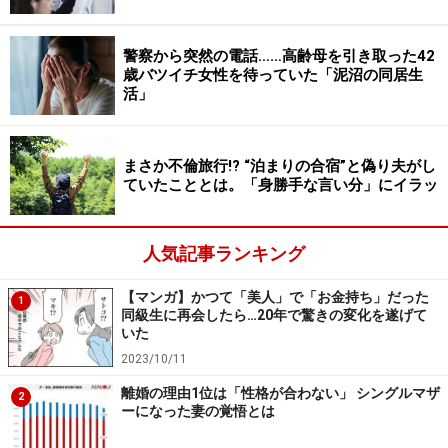
いて、脳が防御したのかもしれません。断片的に父が怒
鳴っているところや母の泣き叫ぶ声、叔父の葬式のワン
警察から突然の電話……高齢母を引き取った42
シーンなどは覚えているんだけど……」
歳バツイチ女性を待っていた「泥沼の同居生
活」
叔父の家庭も悲惨なことになった。ミユキさんのいとこ
たちは高校を中退したり、よくない仲間とつるんで補導
まさか不倫旅行!? “泊まりの合宿”と偽り夫がし
されたりした。ふたつの家庭が潰れてしまったのだ。そ
ていたこととは。「身勝手な言い分」にイラッ
の元凶は姉だった。
人気記事ランキング
「姉を恨みましたね。叔父は姉に誘惑されてそういうこ
とになり、出奔して2年ほどで離れたと話したそうで
【マンガ】かつて「美人」で「お金持ち」だった
1
す。子どもは死産だったとも。母は自分の弟の言い分が
同級生に再会したら…20年で驚きの変化を遂げて
いた
本当かどうかはわからないと塞ぎ込んでいました」
2023/10/11
離婚の理由1位は「性格が合わない」 シングルマザ
ミユキさんは両親の離婚後、母とふたりで暮らしていた
2
ーになった妻の覚悟とは
が、母の鬱々とした雰囲気が怖くてあまり家に帰らなく