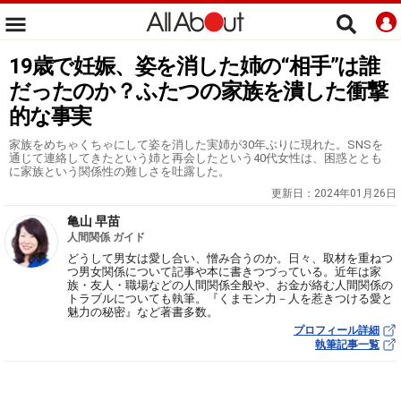
19歳で妊娠、姿を消した姉の“相手”は誰
だったのか？ふたつの家族を潰した衝撃
的な事実
家族をめちゃくちゃにして姿を消した実姉が30年ぶりに現れた。SNSを
通じて連絡してきたという姉と再会したという40代女性は、困惑ととも
に家族という関係性の難しさを吐露した。
更新日：
2024年01月26日
亀山 早苗
人間関係 ガイド
どうして男女は愛し合い、憎み合うのか。日々、取材を重ねつ
つ男女関係について記事や本に書きつづっている。近年は家
族・友人・職場などの人間関係全般や、お金が絡む人間関係の
トラブルについても執筆。『くまモン力－人を惹きつける愛と
魅力の秘密』など著書多数。
プロフィール詳細
執筆記事一覧