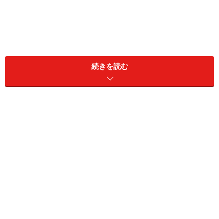
続きを読む
「その姉が19歳の大学生のときに妻子ある男性と付き合
って妊娠した。親は大激怒しましたが、姉はそのまま家
を出てしまった。家にあった母のアクセサリーとか祖父
の形見の時計とかみんな持ち出して。あとから見たら現
金もなくなっていたそうです。親戚からも相当な借金を
していた。その後、捜索願を出しても行方はわかりませ
んでした」