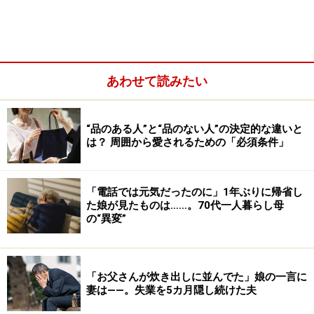
消えた姉の“相手”は母の弟だった……
姉があんなことになったのは、おまえの教育が悪いから
だと父は母に当たるようになった。母はショックのあま
あわせて読みたい
り寝込んでしまい、家庭はぐちゃぐちゃになった。
“品のある人”と“品のない人”の決定的な違いと
は？ 周囲から愛されるための「必須条件」
「電話では元気だったのに」1年ぶりに帰省し
た娘が見たものは……。70代一人暮らし母
の“異変”
「お父さんが炊き出しに並んでた」娘の一言に
妻は――。失業を5カ月隠し続けた夫