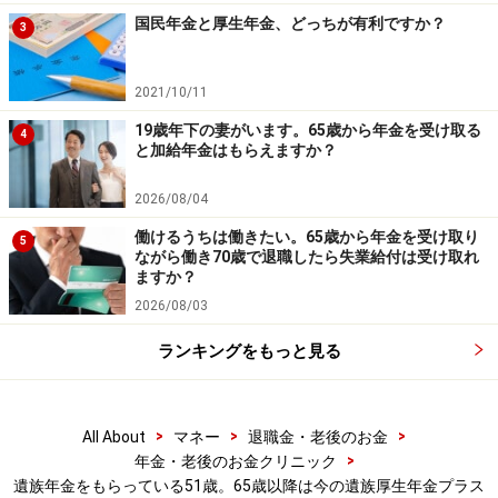
※抽選で20名にAmazonギフト券1000円分プレゼント
国民年金と厚生年金、どっちが有利ですか？
※謝礼付きの限定アンケートやモニター企画に参加が可能に
3
なります
2021/10/11
19歳年下の妻がいます。65歳から年金を受け取る
4
と加給年金はもらえますか？
2026/08/04
働けるうちは働きたい。65歳から年金を受け取り
5
ながら働き70歳で退職したら失業給付は受け取れ
ますか？
2026/08/03
ランキングをもっと見る
>
>
>
All About
マネー
退職金・老後のお金
>
年金・老後のお金クリニック
遺族年金をもらっている51歳。65歳以降は今の遺族厚生年金プラス