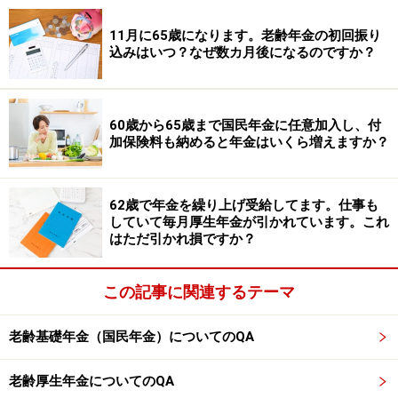
65歳以降の遺族厚生年金の計算は「夫の厚生年金加入期
11月に65歳になります。老齢年金の初回振り
込みはいつ？なぜ数カ月後になるのですか？
間に応じた金額の3/4」と「夫の厚生年金加入期間に応
じた金額の1/2と本人の老齢厚生年金の1/2の合計」のう
ち有利な方が支給されます。「まー」さんが年金手続き
60歳から65歳まで国民年金に任意加入し、付
の際に、説明を受けたのは「夫の厚生年金加入期間に応
加保険料も納めると年金はいくら増えますか？
じた金額の3/4の遺族厚生年金の方が多いから、その遺
族厚生年金額から「まー」さん本人の老齢厚生年金を差
62歳で年金を繰り上げ受給してます。仕事も
し引いた金額の遺族厚生年金になる」という意味と思わ
していて毎月厚生年金が引かれています。これ
れます。
はただ引かれ損ですか？
【関連記事をチェック！】
この記事に関連するテーマ
65歳から自分の老齢年金を受給する場合、遺族年金はど
うなる？
老齢基礎年金（国民年金）についてのQA
58歳、遺族年金を受給しています。正社員として働き厚
老齢厚生年金についてのQA
生年金保険料を払い続けて、良いことはあるのでしょう