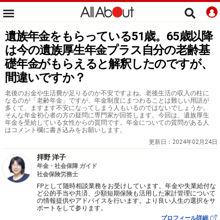
遺族年金をもらっている51歳。65歳以降
は今の遺族厚生年金プラス自分の老齢基
礎年金がもらえると解釈したのですが、
間違いですか？
老後のお金や生活費が足りるのか不安ですよね。老後生活の収入の柱に
なるのが「老齢年金」ですが、年金制度にまつわることは難しい用語が
多くて、ますます不安になってしまう人もいるのではないでしょうか。
そんな年金初心者の方の疑問に専門家が回答します。今回は、遺族厚生
年金を受給している女性からの質問です。年金についての質問がある人
はコメント欄に書き込みをお願いします。
更新日：
2024年02月24日
拝野 洋子
年金・社会保障 ガイド
社会保険労務士
FPとして随時相談業務をお受けしています。年金や失業給付な
ど公的手当や共済、少額短期保険も活用した家計管理について
の情報提供やアドバイスを行います。より良い人生の選択をサ
ポートをして参ります。
プロフィール詳細