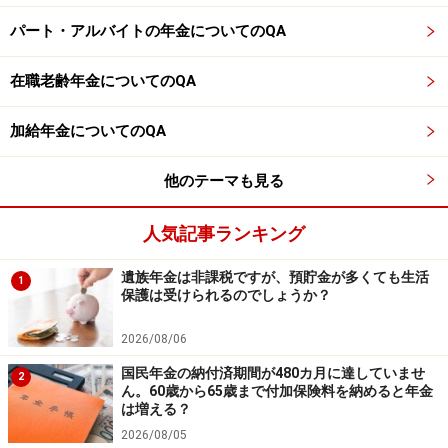
か？
パート・アルバイトの年金についてのQA
※年金プチ相談コーナーに取り上げてほしい質問がある
在職老齢年金についてのQA
人は
こちらから
応募するか、コメント欄への書き込みを
お願いします。
加給年金についてのQA
※記事内容は執筆時点のものです。最新の内容をご確認くださ
他のテーマも見る
い。
本記事の内容は一般的な情報提供を目的としており、特定の金融
商品や投資行動を推奨するものではありません。
人気記事ランキング
投資や資産運用に関する最終的なご判断はご自身の責任において
行ってください。
掲載情報の正確性・完全性については十分に配慮しております
遺族年金は非課税ですが、預貯金が多くても生活
1
が、その内容を保証するものではなく、これに基づく損失・損害
保護は受けられるのでしょうか？
などについて当社は一切の責任を負いません。
最新の情報や詳細については、必ず各金融機関やサービス提供者
2026/08/06
の公式情報をご確認ください。
国民年金の納付済期間が480カ月に達していませ
2
ん。60歳から65歳まで付加保険料を納めると年金
【編集部からのお知らせ】
は増える？
・「家計」について、
アンケート（2026/8/31まで）
を実施
中です！
2026/08/05