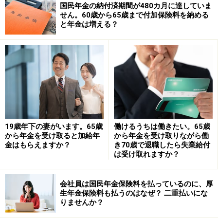
国民年金の納付済期間が480カ月に達していま
せん。60歳から65歳まで付加保険料を納める
と年金は増える？
相談者「まー」さんには65歳以降「ご自身の老齢基礎年
金と老齢厚生年金と差額分の遺族厚生年金」が支給され
ます。「まー」さんは、現在遺族厚生年金を受給してい
るとのこと、65歳過ぎるとご自身の老齢基礎年金と老齢
厚生年金が優先支給されます。遺族厚生年金は65歳以降
「中高齢寡婦加算※」がなくなり、「夫の厚生年金記録
19歳年下の妻がいます。65歳
働けるうちは働きたい。65歳
から計算された遺族厚生年金からご自身の老齢厚生年金
から年金を受け取ると加給年
から年金を受け取りながら働
を差し引いた差額」が支給されます。
金はもらえますか？
き70歳で退職したら失業給付
は受け取れますか？
※遺族厚生年金の加算給付の1つで、夫が死亡したときに
40歳以上で子どもがいない妻、夫の死亡後40歳に達した
会社員は国民年金保険料を払っているのに、厚
生年金保険料も払うのはなぜ？ 二重払いにな
当時、子どもがいた妻も含む、が40～65歳になるまで受
りませんか？
け取ることができます。