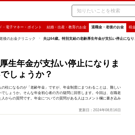
ド・電子マネー・ポイント
結婚・出産・教育のお金
退職金・老後のお金
税
老後のお金クリニック
夫は64歳。特別支給の老齢厚生年金が支払い停止にな
齢厚生年金が支払い停止になりま
いでしょうか？
入の柱になるのが「老齢年金」ですが、年金制度にまつわることは、難しい
いでしょうか。そんな年金初心者の方の疑問に回答します。今回は、在職老
た人からの質問です。年金についての質問がある人はコメント欄に書き込み
更新日：2024年08月16日