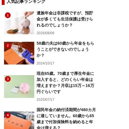
人気記事ランキング
遺族年金は非課税ですが、預貯
1
金が多くても生活保護は受けら
れるのでしょうか？
2026/08/06
58歳の夫は60歳から年金をもら
2
うことができないのでしょう
か？
2024/10/17
現在65歳。70歳まで厚生年金に
3
加入すると、どのくらい年金は
増えますか？月収は15万～16万
円ぐらいです
2025/07/17
国民年金の納付済期間が480カ月
4
に達していません。60歳から65
歳まで付加保険料を納めると年
金は増える？