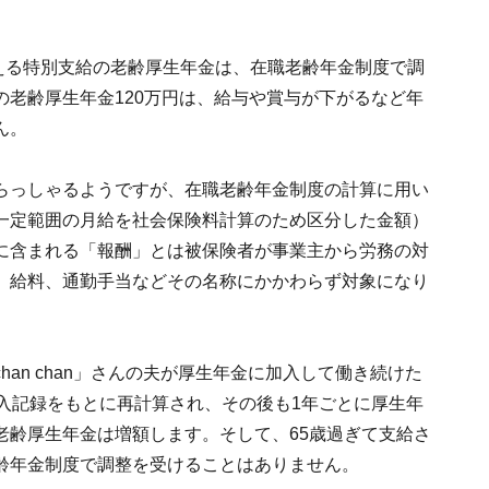
らもらえる特別支給の老齢厚生年金は、在職老齢年金制度で調
老齢厚生年金120万円は、給与や賞与が下がるなど年
ん。
らっしゃるようですが、在職老齢年金制度の計算に用い
一定範囲の月給を社会保険料計算のため区分した金額）
に含まれる「報酬」とは被保険者が事業主から労務の対
、給料、通勤手当などその名称にかかわらず対象になり
an chan」さんの夫が厚生年金に加入して働き続けた
入記録をもとに再計算され、その後も1年ごとに厚生年
老齢厚生年金は増額します。そして、65歳過ぎて支給さ
齢年金制度で調整を受けることはありません。