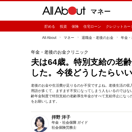
マネー
貯める
投資
保険
住宅ローン
クレジットカー
All About
マネー
退職金・老後のお金
年金・
年金・老後のお金クリニック
夫は64歳。特別支給の老
した。今後どうしたらい
老後のお金や生活費が足りるのか不安ですよね。老後生活の収
用語が多くて、ますます不安になってしまう人もいるのではな
齢年金制度で特別支給の老齢厚生年金がすべて支給停止になっ
をお願いします。
拝野 洋子
年金・社会保障 ガイド
社会保険労務士