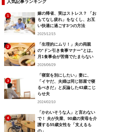
人気記事ランキング
嫁の帰省、実はストレス？ 「お
1
もてなし疲れ」をなくし、お互
い快適に過ごす3つの方法
2025/12/15
「生理的にムリ！」夫の両親
2
の“ドン引き食事マナー”とは。
月1食事会が苦痛でたまらない
2026/06/29
「寝室を別にしたい」妻に、
3
「イヤだ、夫婦は同じ部屋で寝
るべきだ」と反論した43歳こじ
らせ夫
2024/02/10
「かわいそうな人」と言わない
4
で！ 夫が失業、90歳の実母を介
護する55歳女性を「支えるも
の」