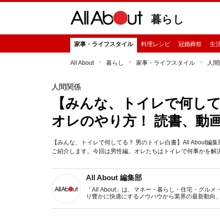
暮らし
家事・ライフスタイル
料理レシピ
冠婚葬祭
生
All About
暮らし
家事・ライフスタイル
人間
人間関係
【みんな、トイレで何し
オレのやり方！ 読書、動
【みんな、トイレで何してる？ 男のトイレ白書】All Abou
ご紹介します。今回は男性編。オレたちはトイレで何事かを解
All About 編集部
「All About」は、マネー・暮らし・住宅・
り豊かに快適にするノウハウから業界の最新動向
イトです。