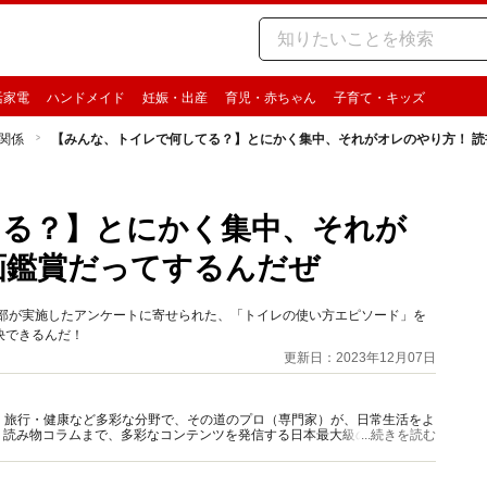
活家電
ハンドメイド
妊娠・出産
育児・赤ちゃん
子育て・キッズ
関係
【みんな、トイレで何してる？】とにかく集中、それがオレのやり方！ 
てる？】とにかく集中、それが
画鑑賞だってするんだぜ
t編集部が実施したアンケートに寄せられた、「トイレの使い方エピソード」を
決できるんだ！
更新日：2023年12月07日
グルメ・旅行・健康など多彩な分野で、その道のプロ（専門家）が、日常生活をよ
、読み物コラムまで、多彩なコンテンツを発信する日本最大級の総合情報サ
...続きを読む