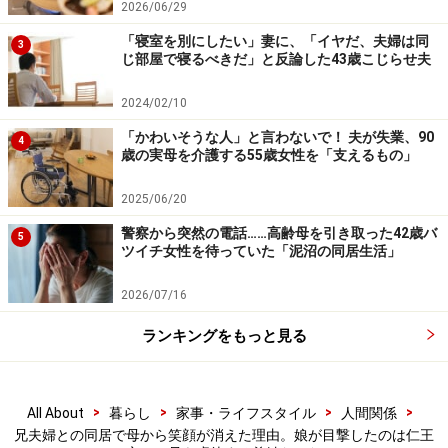
※記事内容は執筆時点のものです。最新の内容をご確認くださ
2026/06/29
い。
「寝室を別にしたい」妻に、「イヤだ、夫婦は同
3
じ部屋で寝るべきだ」と反論した43歳こじらせ夫
次のページへ
1
/
2
2024/02/10
「かわいそうな人」と言わないで！ 夫が失業、90
4
歳の実母を介護する55歳女性を「支えるもの」
2025/06/20
警察から突然の電話……高齢母を引き取った42歳バ
5
ツイチ女性を待っていた「泥沼の同居生活」
2026/07/16
ランキングをもっと見る
>
>
>
>
All About
暮らし
家事・ライフスタイル
人間関係
兄夫婦との同居で母から笑顔が消えた理由。娘が目撃したのは仁王