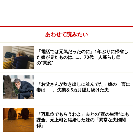
あわせて読みたい
「電話では元気だったのに」1年ぶりに帰省し
た娘が見たものは……。70代一人暮らし母
の“異変”
「お父さんが炊き出しに並んでた」娘の一言に
妻は――。失業を5カ月隠し続けた夫
チカコさんも仕事をもっているし、子どもたちはまだ高
校生と中学生だから、いくら母とはいえ全面的に面倒を
「万単位でもらうわよ」夫との“夜の生活”にも
見ることはできない。兄一家がいてくれれば母の助けに
課金。元上司と結婚した妹の「異常な夫婦関
係」
もなるだろうと思ったのが甘かった。