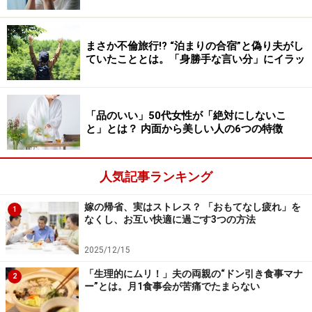
仁王立ちになっていました。
まさか不倫旅行!? “泊まりの合宿”と偽り夫がし
『おまえはどうせ役に立たないんだから、動き回るんじ
ていたこととは。「身勝手な言い分」にイラッ
ゃないよ』『転んだら私が悪者になるんだよ』と義姉は
ネチネチ母をいじめていました。ああ、こういうことだ
ったのかと私は走って行って、義姉を突き飛ばしまし
「品のいい」50代女性が「絶対にしないこ
と」とは？ 内面から美しい人の6つの特徴
た。すると義姉は『自分の親の面倒も見られなくて押し
つけてるくせに』って。何言ってるの、あんたたちこそ
家を乗っ取るつもりで入ってきたんでしょうがと怒鳴り
人気記事ランキング
あいになった。ふと見ると、母が泣いていました」
嫁の帰省、実はストレス？ 「おもてなし疲れ」を
1
なくし、お互い快適に過ごす3つの方法
チカコさんは一気に闘う意欲をなくした。
2025/12/15
＞母を守るために行動を起こすことにした
「生理的にムリ！」夫の両親の“ドン引き食事マナ
2
ー”とは。月1食事会が苦痛でたまらない