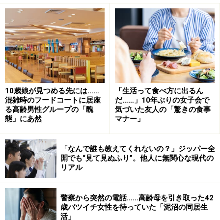
「たまに顔を出すと義姉が嫌な顔をする。母からは笑顔
が消えていました。どうしたのと言っても『あんたに言
っても何も変わらないから』と弱気な発言しか返ってこ
ない。私も義姉の手前、いづらいので長居はできなかっ
た」
10歳娘が見つめる先には……
「生活って食べ方に出るん
嫌な予感がして、こっそり実家へ
混雑時のフードコートに居座
だ……」10年ぶりの女子会で
る高齢男性グループの「醜
気づいた友人の「驚きの食事
上の子の高校受験やコロナも重なって、なかなか母のと
態」にあ然
マナー」
ころに行けなかったのだが、今年の初め、実家を訪ねて
みた。
「なんで誰も教えてくれないの？」ジッパー全
開でも“見て見ぬふり”。他人に無関心な現代の
リアル
「なんとなく嫌な予感がして、こっそり行ったんです。
前日、電話で話したときも母の様子がおかしかったの
警察から突然の電話……高齢母を引き取った42
で。庭のほうから怒っているような声が聞こえるので、
歳バツイチ女性を待っていた「泥沼の同居生
そうっと回ってみたら、母が縁側に座っていて、義姉が
活」