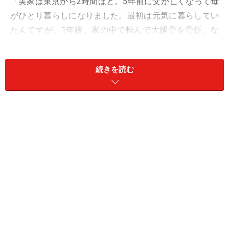
「実家は東京から2時間ほど。5年前に父が亡くなって母
がひとり暮らしになりました。最初は元気に暮らしてい
たんですが、1年後、家の中で転んで大腿骨を骨折。な
んとか自宅には戻ってきましたが、急に弱ってしまっ
て。私は週末になると行って家事を手伝っていました」
続きを読む
母が弱ったことを口実に、チカコさん（46歳）の兄一家
が急に実家に越してきた。母は断り切れずに受け入れ
た。
「お母さんの面倒はうちで見るからと兄は言うんです
が、私は信用できなかった。もともと兄は父の入院中も
見舞いにも来なかったし、義姉は母と折り合いが悪かっ
たはず。母に『本当にいいの？』と聞いたら、『嫌とは
言えなかったのよ』と。何かあったらすぐ助けるからと
言うしかありませんでした」