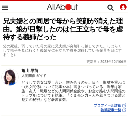
兄夫婦との同居で母から笑顔が消えた理
由。娘が目撃したのは仁王立ちで母を虐
待する義姉だった
父の死後、弱っていた母の家に兄夫婦が突然引っ越してきた。しばらく
して様子を見に行くと義姉が仁王立ちで母を虐待している光景を目にす
ることに……
更新日：
2023年10月06日
亀山 早苗
人間関係 ガイド
どうして男女は愛し合い、憎み合うのか。日々、取材を重ねつ
つ男女関係について記事や本に書きつづっている。近年は家
族・友人・職場などの人間関係全般や、お金が絡む人間関係の
トラブルについても執筆。『くまモン力－人を惹きつける愛と
魅力の秘密』など著書多数。
プロフィール詳細
執筆記事一覧