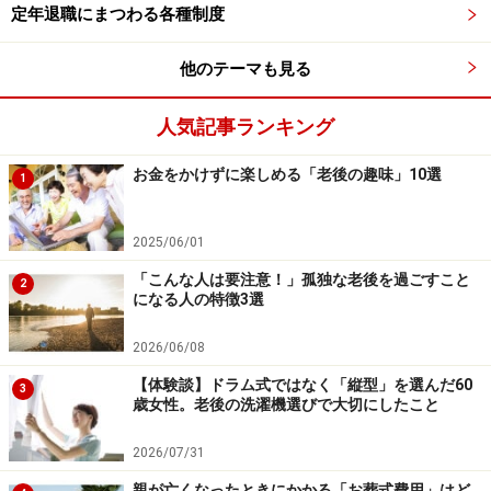
間を持った方が、充実感が得られます。
定年退職にまつわる各種制度
他のテーマも見る
・今後テレビの買替えが必要ない
安いテレビといっても、3万円ほどかかります。新しい
人気記事ランキング
機能や高画質であれば、10万～20万円という価格がつい
ています。もし、そんなテレビが壊れれば、買替えに新
お金をかけずに楽しめる「老後の趣味」10選
1
たなお金が必要になります。しかし、テレビを処分して
なくなってしまえば、今後、テレビに関する費用は発生
2025/06/01
しません。
「こんな人は要注意！」孤独な老後を過ごすこと
2
になる人の特徴3選
まとめ
2026/06/08
仮にテレビを処分したとしても、他に受信設備があれ
【体験談】ドラム式ではなく「縦型」を選んだ60
3
ば、NHKの受信料の支払いが必要になることを認識して
歳女性。老後の洗濯機選びで大切にしたこと
おきましょう。
2026/07/31
親が亡くなったときにかかる「お葬式費用」はど