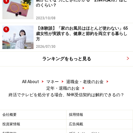
4
※記事内容は執筆時点のものです。最新の内容をご確認くださ
のくらい？
い。
本記事の内容は一般的な情報提供を目的としており、特定の金融
2023/10/08
商品や投資行動を推奨するものではありません。
投資や資産運用に関する最終的なご判断はご自身の責任において
【体験談】「家のお風呂はほとんど使わない」65
5
行ってください。
歳女性が実践する、健康と節約を両立する暮らし
掲載情報の正確性・完全性については十分に配慮しております
方
が、その内容を保証するものではなく、これに基づく損失・損害
などについて当社は一切の責任を負いません。
2026/07/30
最新の情報や詳細については、必ず各金融機関やサービス提供者
の公式情報をご確認ください。
ランキングをもっと見る
【編集部からのお知らせ】
・「家計」について、
アンケート（2026/8/31まで）
を実施
>
>
>
All About
マネー
退職金・老後のお金
中です！
>
定年・退職のお金
※抽選で20名にAmazonギフト券1000円分プレゼント
終活でテレビを処分する場合、NHK受信契約は解約できるの？
※謝礼付きの限定アンケートやモニター企画に参加が可能に
なります
会社概要
採用情報
投資家情報
広告掲載