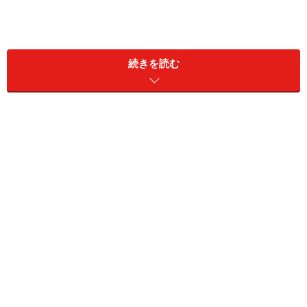
続きを読む
これより、NHKの受信料は、放送そのものを視聴する
か、しないかは関係なく、NHKの放送が受信できる受信
設備を持っていれば、受信料の支払いが義務付けられて
います。
この場合の、NHKの放送を受信できるテレビ以外の受信
設備には、以下のものがあります。