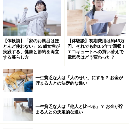
上記のような受信設備が自宅になければ、NHK受信料の
支払いは必要ありません。これより、テレビを処分した
としても、テレビ以外でNHKの放送を受信できる受信設
備を所有していれば、受信料契約が発生します。なお、
【体験談】「家のお風呂はほ
【体験談】初期費用は約43万
とんど使わない」65歳女性が
円、それでも約3.6年で回収！
ラジオだけの設置であれば、受信契約は必要ありませ
実践する、健康と節約を両立
エコキュートへの買い替えで
ん。
する暮らし方
電気代はどう変わった？
参照：
一生貧乏な人は「人のせい」にする？ お金が
・
NHKが受信料を徴収する法的根拠を知りたい - 受信料
貯まる人との決定的な違い
制度・受信料のお支払について|NHK
・
受信契約とはなにか - 受信料制度・受信料のお支払に
ついて|NHK
一生貧乏な人は「他人と比べる」？ お金が貯
まる人との決定的な違い
テレビのない生活のメリット