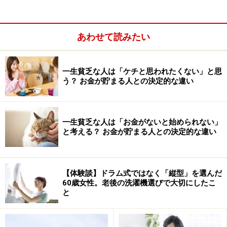
《NHKの放送が受信できる受信設備》
あわせて読みたい
・チューナー内蔵のパソコン
・ワンセグ対応のスマートフォン、パソコン、カーナビ
・テレビ視聴アプリの入ったスマートフォン、タブレッ
一生貧乏な人は「ケチと思われたくない」と思
う？ お金が貯まる人との決定的な違い
トパソコン
一生貧乏な人は「お金がないと始められない」
と考える？ お金が貯まる人との決定的な違い
【体験談】ドラム式ではなく「縦型」を選んだ
60歳女性。老後の洗濯機選びで大切にしたこ
と