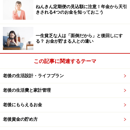
NHKの放送が受信できる受信設備がテレビ以外にない場
ねんきん定期便の見込額に注意！年金から天引
合、テレビを処分するとNHKの受信契約料の支払いをし
きされる4つのお金を知っておこう
なくてすむというメリットがあります。さらに電気代が
浮くということもあるでしょう。他にもテレビがない生
一生貧乏な人は「面倒だから」と後回しにす
活のメリットとして以下の4つがあります。
る？ お金が貯まる人との違い
・部屋を広く使える
テレビを置かなくなれば、そのスペースがすっぽり空
この記事に関連するテーマ
き、広く使えるようになります。また、テレビ周りはホ
老後の生活設計・ライフプラン
コリが溜まりがちですが、テレビがなくなればスッキリ
掃除も楽になります。
老後の生活費と家計管理
・時間を他の趣味に使える
老後にもらえるお金
テレビの前で、ぼーっと過ごしたという経験はないでし
ょうか。テレビに時間を奪われるよりも、部屋の掃除
老後資金の貯め方
や、趣味の編み物、読書、写経など、心を落ち着ける時