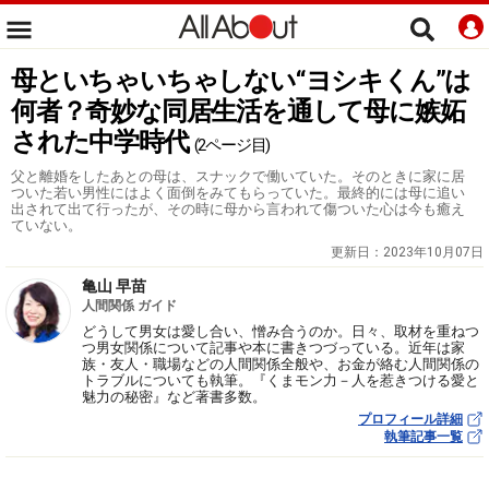
母といちゃいちゃしない“ヨシキくん”は
何者？奇妙な同居生活を通して母に嫉妬
された中学時代
(2ページ目)
父と離婚をしたあとの母は、スナックで働いていた。そのときに家に居
ついた若い男性にはよく面倒をみてもらっていた。最終的には母に追い
出されて出て行ったが、その時に母から言われて傷ついた心は今も癒え
ていない。
更新日：
2023年10月07日
亀山 早苗
人間関係 ガイド
どうして男女は愛し合い、憎み合うのか。日々、取材を重ねつ
つ男女関係について記事や本に書きつづっている。近年は家
族・友人・職場などの人間関係全般や、お金が絡む人間関係の
トラブルについても執筆。『くまモン力－人を惹きつける愛と
魅力の秘密』など著書多数。
プロフィール詳細
執筆記事一覧