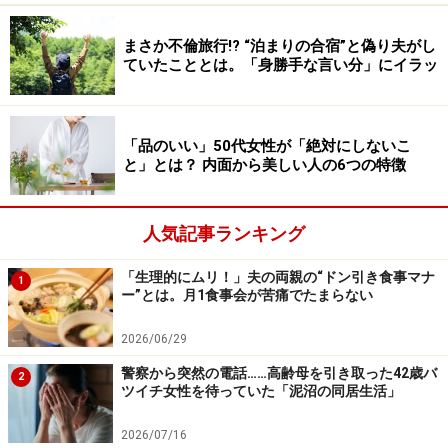
まさか不倫旅行!? “泊まりの合宿”と偽り夫がし
ていたこととは。「身勝手な言い分」にイラッ
「品のいい」50代女性が「絶対にしないこ
と」とは？ 内面から美しい人の6つの特徴
人気記事ランキング
「生理的にムリ！」夫の両親の“ドン引き食事マナ
1
ー”とは。月1食事会が苦痛でたまらない
2026/06/29
警察から突然の電話……高齢母を引き取った42歳バ
2
ツイチ女性を待っていた「泥沼の同居生活」
2026/07/16