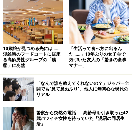
10歳娘が見つめる先には……
「生活って食べ方に出るん
混雑時のフードコートに居座
だ……」10年ぶりの女子会で
る高齢男性グループの「醜
気づいた友人の「驚きの食事
態」にあ然
マナー」
「なんで誰も教えてくれないの？」ジッパー全
開でも“見て見ぬふり”。他人に無関心な現代の
リアル
警察から突然の電話……高齢母を引き取った42
歳バツイチ女性を待っていた「泥沼の同居生
活」