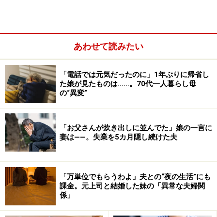
あわせて読みたい
「電話では元気だったのに」1年ぶりに帰省し
た娘が見たものは……。70代一人暮らし母
の“異変”
「お父さんが炊き出しに並んでた」娘の一言に
妻は――。失業を5カ月隠し続けた夫
「万単位でもらうわよ」夫との“夜の生活”にも
課金。元上司と結婚した妹の「異常な夫婦関
係」