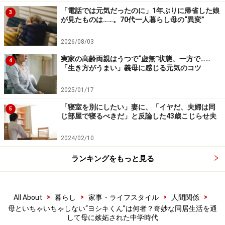
「電話では元気だったのに」1年ぶりに帰省した娘
3
が見たものは……。70代一人暮らし母の“異変”
2026/08/03
実家の高齢両親はうつで“虚無”状態、一方で……
4
「生き方がうまい」義母に感じる元気のコツ
2025/01/17
「寝室を別にしたい」妻に、「イヤだ、夫婦は同
5
じ部屋で寝るべきだ」と反論した43歳こじらせ夫
2024/02/10
ランキングをもっと見る
>
>
>
>
All About
暮らし
家事・ライフスタイル
人間関係
母といちゃいちゃしない“ヨシキくん”は何者？奇妙な同居生活を通
して母に嫉妬された中学時代