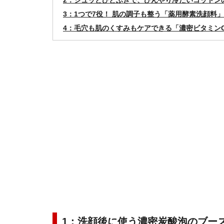
2：シュッとひとふきで、ひんやり冷たいコットン
3：1つで7役！ 肌の調子も整う「薬用酵素洗顔料」
4：毛穴も肌のくすみもケアできる「濃密ビタミン
1：洗顔後に使う濃密炭酸泡のブー