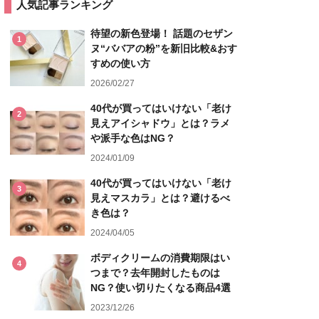
人気記事ランキング
待望の新色登場！ 話題のセザン
1
ヌ“ババアの粉”を新旧比較&おす
すめの使い方
2026/02/27
40代が買ってはいけない「老け
2
見えアイシャドウ」とは？ラメ
や派手な色はNG？
2024/01/09
40代が買ってはいけない「老け
3
見えマスカラ」とは？避けるべ
き色は？
2024/04/05
ボディクリームの消費期限はい
4
つまで？去年開封したものは
NG？使い切りたくなる商品4選
2023/12/26