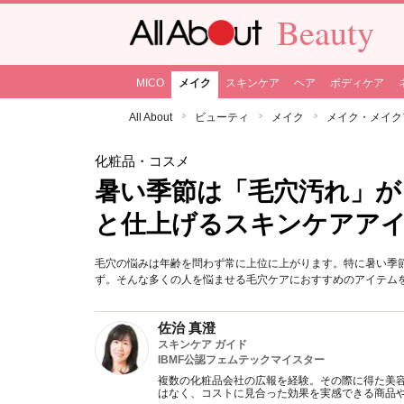
Beauty
MICO
メイク
スキンケア
ヘア
ボディケア
All About
ビューティ
メイク
メイク・メイク
化粧品・コスメ
暑い季節は「毛穴汚れ」が
と仕上げるスキンケアアイ
毛穴の悩みは年齢を問わず常に上位に上がります。特に暑い季
ず。そんな多くの人を悩ませる毛穴ケアにおすすめのアイテム
佐治 真澄
スキンケア ガイド
IBMF公認フェムテックマイスター
複数の化粧品会社の広報を経験。その際に得た美
はなく、コストに見合った効果を実感できる商品