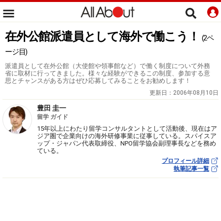
在外公館派遣員として海外で働こう！
(2ペ
ージ目)
派遣員として在外公館（大使館や領事館など）で働く制度について外務
省に取材に行ってきました。様々な経験ができるこの制度、参加する意
思とチャンスがある方はぜひ応募してみることをお勧めします！
更新日：
2006年08月10日
豊田 圭一
留学 ガイド
15年以上にわたり留学コンサルタントとして活動後、現在はア
ジア圏で企業向けの海外研修事業に従事している。スパイスア
ップ・ジャパン代表取締役、NPO留学協会副理事長などを務め
ている。
プロフィール詳細
執筆記事一覧