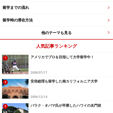
留学までの流れ
留学時の滞在方法
他のテーマも見る
人気記事ランキング
アメリカでプロを目指して大学留学中！
1
2008/07/17
安倍総理も留学した南カリフォルニア大学
2
2006/12/14
バラク・オバマ氏が卒業したハワイの名門校
3