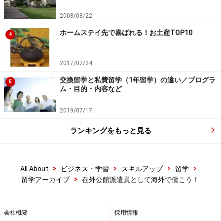
2008/08/22
ホームステイ先で喜ばれる！お土産TOP10
4
2017/07/24
交換留学と私費留学（1年留学）の違い／プログラ
5
ム・目的・内容など
2019/07/17
ランキングをもっと見る
>
>
>
>
All About
ビジネス・学習
スキルアップ
留学
>
留学アーカイブ
在外公館派遣員として海外で働こう！
会社概要
採用情報