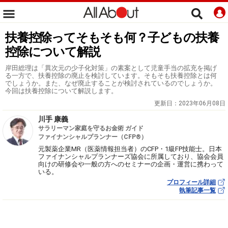
扶養控除ってそもそも何？子どもの扶養
控除について解説
岸田総理は「異次元の少子化対策」の素案として児童手当の拡充を掲げ
る一方で、扶養控除の廃止を検討しています。そもそも扶養控除とは何
でしょうか。また、なぜ廃止することが検討されているのでしょうか。
今回は扶養控除について解説します。
更新日：
2023年06月08日
川手 康義
サラリーマン家庭を守るお金術 ガイド
ファイナンシャルプランナー（CFP®）
元製薬企業MR（医薬情報担当者）のCFP・1級FP技能士。日本
ファイナンシャルプランナーズ協会に所属しており、協会会員
向けの研修会や一般の方へのセミナーの企画・運営に携わって
いる。
プロフィール詳細
執筆記事一覧