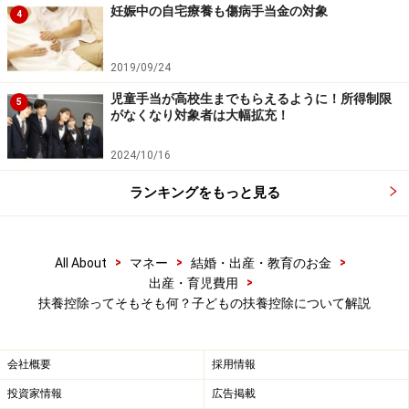
明です
妊娠中の自宅療養も傷病手当金の対象
4
2023年6月1日に行われた「こども未来戦略会議」の資料
2019/09/24
の中には「児童手当の拡充」と共に注釈に「高校生の扶
児童手当が高校生までもらえるように！所得制限
養控除との関係をどう考えるか整理する」との記載があ
5
がなくなり対象者は大幅拡充！
り、これが今回の扶養控除廃止の検討を意味していま
す。
2024/10/16
ランキングをもっと見る
一方で、同日に子育て支援政策の推進を求める団体が参
院議員会館で「扶養控除の廃止ストップ」を求める緊急
集会を開くなど、扶養控除廃止に関する議論はこれから
>
>
>
All About
マネー
結婚・出産・教育のお金
です。現段階では本当に扶養控除が廃止されるのかは不
>
出産・育児費用
扶養控除ってそもそも何？子どもの扶養控除について解説
透明であり、今後の動向を注視する必要がありそうで
す。
会社概要
採用情報
〈参考〉
こども未来戦略会議（内閣官房HP）
投資家情報
広告掲載