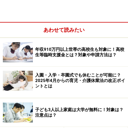
あわせて読みたい
年収910万円以上世帯の高校生も対象に！高校
生等臨時支援金とは？対象や申請方法は？
扶養控除の金額はいくら？
入園・入学・卒園式でも休むことが可能に？
2025年4月からの育児・介護休業法の改正ポイ
扶養控除の金額は、親族の年齢や同居の有無で異なりま
ントとは
す。例えば子どもを扶養している場合、年末時点の年齢
が16歳以上19歳未満であれば「一般の控除対象扶養親
族」として38万円、19歳以上23歳未満であれば「特定扶
子ども3人以上家庭は大学が無料に！対象は？
養親族」として63万円を収入から差し引くことができま
注意点は？
す。