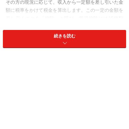
その方の現況に応じて、収入から一定額を差し引いた金
額に税率をかけて税金を算出します。この一定の金額を
差し引くことを「控除」と呼び、所得控除には15種類
（*1）あります。
続きを読む
扶養控除とは15種類の所得控除の一つであり、扶養して
いる親族がいる場合に収入から差し引くことができま
す。
*1：基礎控除、扶養控除、配偶者控除、配偶者特別控
除、勤労学生控除、寡婦控除、ひとり親控除、障害者控
除、医療費控除、雑損控除、小規模企業共済等掛金控
除、社会保険料控除、寄附金控除、生命保険料控除、地
震保険料控除