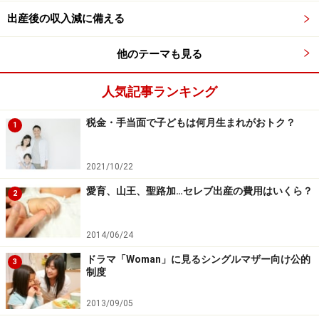
ら2010年度の税制改正により「子ども手当（現児童手
出産後の収入減に備える
当）」が創設されたことから「年少扶養控除」は廃止と
なっています。その時も「手当の対象にするのであれば
他のテーマも見る
税優遇はなくすべき」との声があったことが廃止の理由
の一つでした。
人気記事ランキング
税金・手当面で子どもは何月生まれがおトク？
1
2021/10/22
愛育、山王、聖路加…セレブ出産の費用はいくら？
2
2014/06/24
ドラマ「Woman」に見るシングルマザー向け公的
3
制度
2013/09/05
扶養控除が廃止されるかは現段階では不透