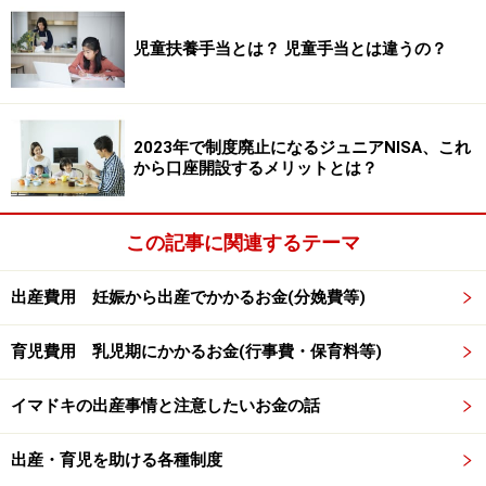
廃止が検討されているのは16歳以上19歳未
満の扶養控除です
児童扶養手当とは？ 児童手当とは違うの？
今回廃止が検討されているのは、16歳以上19歳未満の子
どもに対する扶養控除38万円です。
2023年で制度廃止になるジュニアNISA、これ
から口座開設するメリットとは？
その理由ですが、現在中学卒業までとされている児童手
当の対象を、2024年度以降は高校卒業までに広げる予定
だからです。つまり高校生も児童手当の対象とするな
この記事に関連するテーマ
ら、これまで税優遇されていた高校生への扶養控除はな
くしてしまおうというわけです。
出産費用 妊娠から出産でかかるお金(分娩費等)
育児費用 乳児期にかかるお金(行事費・保育料等)
過去には16歳未満への控除が廃止されてい
ます
イマドキの出産事情と注意したいお金の話
現在の扶養控除は16歳以上が対象ですが、以前は16歳未
満の子にも「年少扶養控除」がありました。しかしなが
出産・育児を助ける各種制度