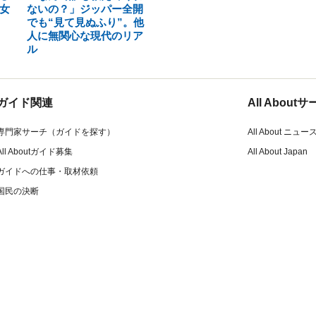
女
ないの？」ジッパー全開
でも“見て見ぬふり”。他
人に無関心な現代のリア
ル
ガイド関連
All Abou
専門家サーチ（ガイドを探す）
All About ニュー
All Aboutガイド募集
All About Japan
ガイドへの仕事・取材依頼
国民の決断