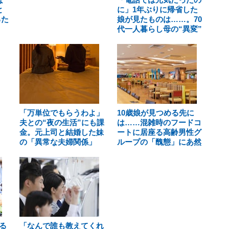
と
に」1年ぶりに帰省した
るた
娘が見たものは……。70
代一人暮らし母の“異変”
「万単位でもらうわよ」
10歳娘が見つめる先に
夫との“夜の生活”にも課
は……混雑時のフードコ
金。元上司と結婚した妹
ートに居座る高齢男性グ
の「異常な夫婦関係」
ループの「醜態」にあ然
る
「なんで誰も教えてくれ