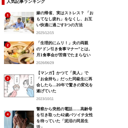
人気記事ランキング
嫁の帰省、実はストレス？ 「お
1
もてなし疲れ」をなくし、お互
い快適に過ごす3つの方法
2025/12/15
「生理的にムリ！」夫の両親
2
の“ドン引き食事マナー”とは。
月1食事会が苦痛でたまらない
2026/06/29
【マンガ】かつて「美人」で
3
「お金持ち」だった同級生に再
会したら…20年で驚きの変化を
遂げていた
2023/10/11
警察から突然の電話……高齢母
4
を引き取った42歳バツイチ女性
を待っていた「泥沼の同居生
活」