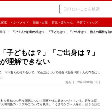
活家電
ハンドメイド
妊娠・出産
育児・赤ちゃん
子育て・キッズ
関係
「ご主人のお勤め先は？」「子どもは？」「ご出身は？」他人の属性を知
「子どもは？」「ご出身は？」
が理解できない
で、ママ友との付き合いで、私生活について根掘り葉掘り聞く人の存在につ
た。
更新日：2023年03月02日
取材を重ねつつ男女関係について記事や本に書きつづっている。近年は家
む人間関係のトラブルについても執筆。『くまモン力－人を惹きつける愛と
...続きを読む