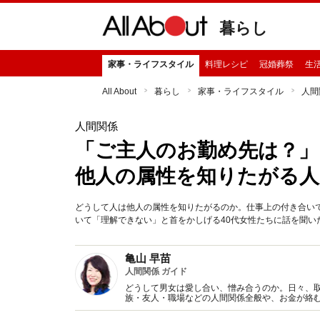
暮らし
家事・ライフスタイル
料理レシピ
冠婚葬祭
生
All About
暮らし
家事・ライフスタイル
人間
人間関係
「ご主人のお勤め先は？」
他人の属性を知りたがる人
どうして人は他人の属性を知りたがるのか。仕事上の付き合い
いて「理解できない」と首をかしげる40代女性たちに話を聞い
亀山 早苗
人間関係 ガイド
どうして男女は愛し合い、憎み合うのか。日々、
族・友人・職場などの人間関係全般や、お金が絡
魅力の秘密』など著書多数。