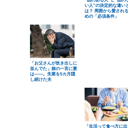
い人”の決定的な違い
は？ 周囲から愛され
めの「必須条件」
「お父さんが炊き出しに
並んでた」娘の一言に妻
は――。失業を5カ月隠
し続けた夫
「生活って食べ方に出