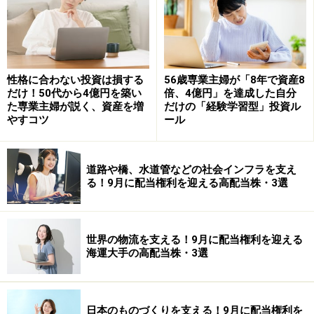
投資や資産運用に関する最終的なご判断はご自身の責任において
行ってください。
掲載情報の正確性・完全性については十分に配慮しております
が、その内容を保証するものではなく、これに基づく損失・損害
などについて当社は一切の責任を負いません。
最新の情報や詳細については、必ず各金融機関やサービス提供者
の公式情報をご確認ください。
性格に合わない投資は損する
56歳専業主婦が「8年で資産8
だけ！50代から4億円を築い
倍、4億円」を達成した自分
た専業主婦が説く、資産を増
だけの「経験学習型」投資ル
やすコツ
ール
【編集部おすすめの購入サイト】
Amazonで資産運用の書籍をチェック！
道路や橋、水道管などの社会インフラを支え
る！9月に配当権利を迎える高配当株・3選
楽天市場で資産運用関連の書籍をチェック！
世界の物流を支える！9月に配当権利を迎える
【編集部からのお知らせ】
海運大手の高配当株・3選
・「家計」について、
アンケート（2026/8/31まで）
を実施
中です！
※抽選で20名にAmazonギフト券1000円分プレゼント
※謝礼付きの限定アンケートやモニター企画に参加が可能に
日本のものづくりを支える！9月に配当権利を