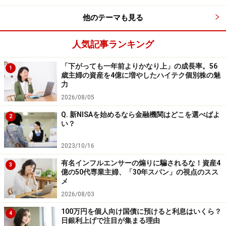
他のテーマも見る
人気記事ランキング
「下がっても一年前よりかなり上」の成長率。56
1
歳主婦の資産を4億に増やしたハイテク個別株の魅
力
2026/08/05
Q. 新NISAを始めるなら金融機関はどこを選べばよ
2
い？
2023/10/16
有名インフルエンサーの煽りに騙されるな！資産4
3
億の50代専業主婦、「30年スパン」の視点のスス
メ
2026/08/03
100万円を個人向け国債に預けると利息はいくら？
4
日銀利上げで注目が集まる理由