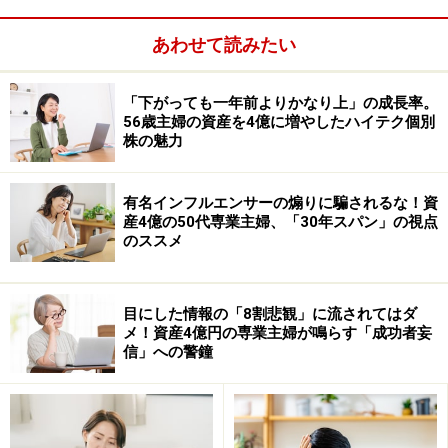
いかがでしたでしょうか。コロナ禍を経て新しい価値観
あわせて読みたい
や生活様式がうまれた昨今。そんな中で企業の業績がど
う変化していくのか。株式市場全体の流れも楽しみな一
「下がっても一年前よりかなり上」の成長率。
年となりそうです。
56歳主婦の資産を4億に増やしたハイテク個別
株の魅力
※記載している株価や優待内容は、記事執筆時点でのも
のになります。また、記載している情報は、正確かつ信
有名インフルエンサーの煽りに騙されるな！資
産4億の50代専業主婦、「30年スパン」の視点
頼しうると判断した情報源から入手しておりますが、そ
のススメ
の正確性または完全性を保証したものではありません。
予告なく変更される場合があります。資産運用、投資は
リスクを伴います。投資に関する最終判断は、ご自身の
目にした情報の「8割悲観」に流されてはダ
メ！資産4億円の専業主婦が鳴らす「成功者妄
責任でお願い申し上げます。
信」への警鐘
※記事内容は執筆時点のものです。最新の内容をご確認くださ
い。
本記事の内容は一般的な情報提供を目的としており、特定の金融
商品や投資行動を推奨するものではありません。