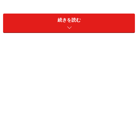
もう1つは、東京ディズニーリゾートを運営するオリエ
続きを読む
ンタルランド＜4661＞です。昨年12月、8年ぶりに、株
式1株を5株に分割すると発表しました（2023年4月1日
付）。それに伴い、株主優待は変更となり、100株で優
待をもらうためには3年以上の長期保有が必要となりま
す。
株主の長期保有が期待されること、また分割により買い
やすい価格になることから、発表後から株価は上昇して
います。コロナ禍でも根強いファンが支え、訪日外国人
が限られる中でも株価が安定していたレジャー関連銘柄
はこれからも期待が持てます。2023年は、東京ディズニ
ーランドが40周年の節目の年。今年、目が離せない注目
銘柄でしょう。