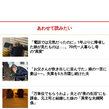
なのに長姉は、とてもお気楽。会社に行き、たまに残業
して給料は家には入れず、コロナ禍前は海外旅行ばかり
していた。
あわせて読みたい
「電話では元気だったのに」1年ぶりに帰省し
た娘が見たものは……。70代一人暮らし母
の“異変”
「お父さんが炊き出しに並んでた」娘の一言に
妻は――。失業を5カ月隠し続けた夫
「万単位でもらうわよ」夫との“夜の生活”にも
課金。元上司と結婚した妹の「異常な夫婦関
係」