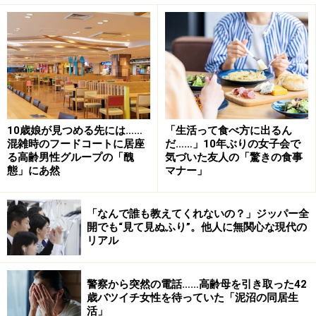
「母に聞いたら、洗濯も食事も母任せ。すごくケチなの
で、うちの子たちはお年玉ひとつもらったことがない。
そもそも正月とか法事とか、親戚関係が集まる場に出席
しないんです。母は『どこか肩身が狭いんだと思うか
ら、そっとしておいてあげて』と言うけど、母がそうや
って甘やかすから姉は常識はずれなことをするんじゃな
10歳娘が見つめる先には……
「生活って食べ方に出るん
いかと思う」
混雑時のフードコートに居座
だ……」10年ぶりの女子会で
る高齢男性グループの「醜
気づいた友人の「驚きの食事
態」にあ然
マナー」
昨年、父が倒れて入院したことがあった。姉はマリさん
にその事実を伝えなかった。コロナ禍で見舞うこともで
「なんで誰も教えてくれないの？」ジッパー全
きなかったのは事実だが、知らせてくれてもよかったは
開でも“見て見ぬふり”。他人に無関心な現代の
ずだとのちにマリさんは抗議した。
リアル
「だっておかあさんが知らせるなと言うから……って。母
警察から突然の電話……高齢母を引き取った42
は私たちを心配させまいとしてそう言ったかもしれない
歳バツイチ女性を待っていた「泥沼の同居生
活」
けど、それでも知らせるのが常識でしょと言ったら、