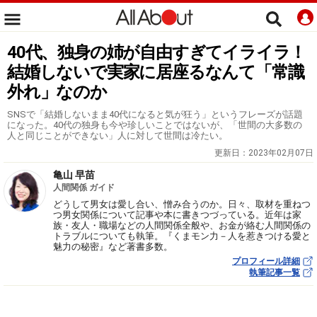
40代、独身の姉が自由すぎてイライラ！
結婚しないで実家に居座るなんて「常識
外れ」なのか
SNSで「結婚しないまま40代になると気が狂う」というフレーズが話題
になった。40代の独身も今や珍しいことではないが、「世間の大多数の
人と同じことができない」人に対して世間は冷たい。
更新日：
2023年02月07日
亀山 早苗
人間関係 ガイド
どうして男女は愛し合い、憎み合うのか。日々、取材を重ねつ
つ男女関係について記事や本に書きつづっている。近年は家
族・友人・職場などの人間関係全般や、お金が絡む人間関係の
トラブルについても執筆。『くまモン力－人を惹きつける愛と
魅力の秘密』など著書多数。
プロフィール詳細
執筆記事一覧