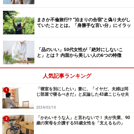
『命に関わる病気ではないんだから、いいんじゃな
い？』と。あの人はおかしいとぷんぷん怒っていたら、
まさか不倫旅行!? “泊まりの合宿”と偽り夫がし
夫が『自由に見えるお姉さんが羨ましいの？』と言うの
ていたこととは。「身勝手な言い分」にイラッ
で、ますますイライラが募りました」
「品のいい」50代女性が「絶対にしないこ
マリさんの夫は「高齢になっていく両親と一緒に暮らし
と」とは？ 内面から美しい人の6つの特徴
ているだけで、お姉さんにもストレスがあると思うけど
なあ」と言うのだが、彼女は納得できないと憤る。
人気記事ランキング
「寝室を別にしたい」妻に、「イヤだ、夫婦は同
1
家は誰のものになるのか……
じ部屋で寝るべきだ」と反論した43歳こじらせ夫
マリさんは、「姉は両親のめんどうを見ているわけでは
2024/02/10
ない」と夫の意見に反論する。むしろ姉はいまだに親を
「かわいそうな人」と言わないで！ 夫が失業、90
2
頼って生きているのだ、と。
歳の実母を介護する55歳女性を「支えるもの」