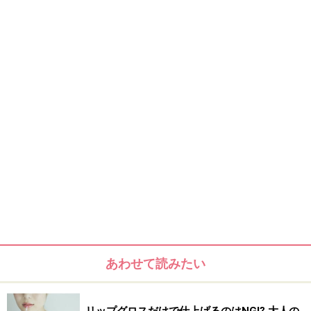
あなたの周りにも、「逆効果リップメイク」の人はいま
せんか？ せっかく頑張ったのにカナシイ結果にならない
ように、リップメイクのコツもちゃんと押さえておきま
しょう。
次のページは若々しい口元メイクのコツをご紹介しま
す。
※記事内容は執筆時点のものです。最新の内容をご確認くださ
い。
※個人の体質、また、誤った方法による実践に起因して肌荒れや
不調を引き起こす場合があります。実践の際には、必ず自身の体
質及び健康状態を十分に考慮し、正しい方法で行ってください。
また、全ての方への有効性を保証するものではありません。
あわせて読みたい
次のページへ
1
/
2
リップグロスだけで仕上げるのはNG⁉ 大人の