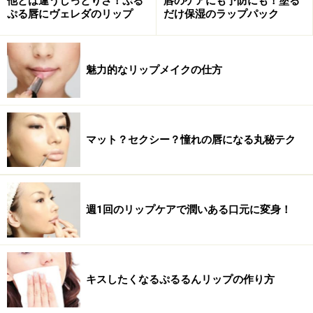
他とは違うしっとりさ！ぷる
唇のケアにも予防にも！塗る
ぷる唇にヴェレダのリップ
だけ保湿のラップパック
魅力的なリップメイクの仕方
マット？セクシー？憧れの唇になる丸秘テク
週1回のリップケアで潤いある口元に変身！
キスしたくなるぷるるんリップの作り方