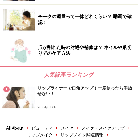
チークの適量って一体どれくらい？ 動画で確
認！
爪が割れた時の対処や補修は？ ネイルや爪切
りでのケア方法
人気記事ランキング
リップライナーで口角アップ！一度使ったら手放
1
せない！
2024/01/16
>
>
>
>
All About
ビューティ
メイク
メイク・メイクアップ
>
>
リップメイク
リップメイク関連情報