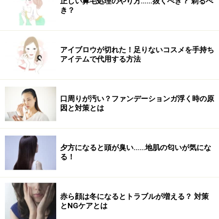
正しい鼻毛処理のやり方……抜くべき？ 剃るべ
き？
アイブロウが切れた！足りないコスメを手持ち
アイテムで代用する方法
口周りが汚い？ファンデーションガ浮く時の原
因と対策とは
夕方になると頭が臭い……地肌の匂いが気にな
る！
赤ら顔は冬になるとトラブルが増える？ 対策
とNGケアとは