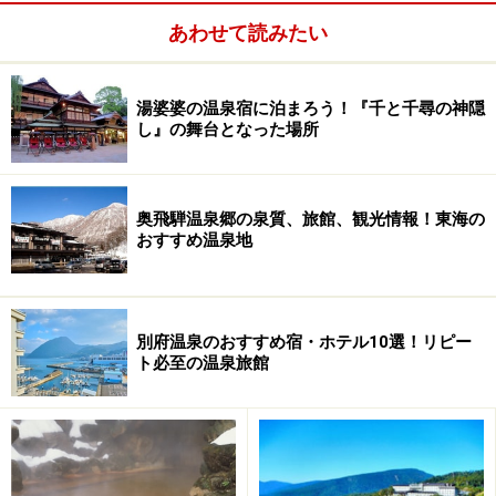
あわせて読みたい
湯婆婆の温泉宿に泊まろう！『千と千尋の神隠
し』の舞台となった場所
奥飛騨温泉郷の泉質、旅館、観光情報！東海の
おすすめ温泉地
※記事内容は執筆時点のものです。最新の内容をご確認くださ
い。
次のページへ
1
/
3
別府温泉のおすすめ宿・ホテル10選！リピー
ト必至の温泉旅館