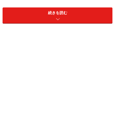
草津温泉の源泉、泉質および効能
続きを読む
温泉街中心部の湯畑に隣接してある白旗源泉
温泉街中心部には草津温泉のシンボルであり、代表的源
泉の湯畑があります。徳川吉宗が江戸城まで湯を運ばせ
た程、名湯として名高いものです。
もう一つの主力源泉が万代鉱源泉で、山中からの引き湯
です。草津の温泉は酸性が強く殺菌力が高いので、昔か
ら特に皮膚病に効くといわれてきました。