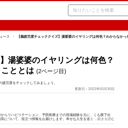
ュース
【脳疲労度チェッククイズ】湯婆婆のイヤリングは何色？わからなかっ
】湯婆婆のイヤリングは何色？
きこととは
(2ページ目)
の疲労度をチェックしてみましょう。
更新日：2022年03月30日
療からリハビリテーション、予防医療までの現場経験を元に、くも膜下出
病気について、役立つ情報をお届けします。幸せな人生を送るために、どう
...続きを読む