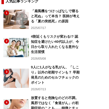
人気記事ランキング
「扇風機をつけっぱなしで寝る
1
と死ぬ」って本当？ 医師が考え
る「夏の突然死」の原因
2025/07/17
4割近くもリスクが変わる!? 認
2
知症を避けたい40代以上が、今
日から取り入れたくなる意外な
生活習慣
2026/05/08
9人に1人がなる乳がん、「しこ
3
り」以外の初期サインも？ 早期
発見のためのセルフチェックの
ポイント
2026/07/13
放置すると危険なのどの不調。
4
風邪ではなく「食道がん」の初
期症状のことも……特徴とチェ