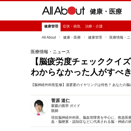
健康・医療
健康管理
症状・病気
治療・介護
All About
健康・医療
健康管理
医療情報・ニ
医療情報・ニュース
【脳疲労度チェッククイズ
わからなかった人がすべ
【脳神経外科医監修】湯婆婆のイヤリングは何色？ あなたの脳
菅原 道仁
家庭の医学 ガイド
医師
現役脳神経外科医。脳血管障害を中心に、救急医
血・脳梗塞・認知症などに代表される脳・神経の
ぞご利用下さい。