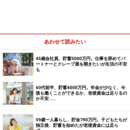
ないですが、そんな働き方ができるでしょうか？
住宅ローンは20年後から金利が上がるため、60歳で一括
返済希望です。4月に下の子が小学生となります。妻が
月7万円くらいのパートをやる気でいますが、ずっと専
あわせて読みたい
業主婦だったのに、本当に働けるのか懐疑的です。急な
出費は私の小遣いをを減らすなどして対応しています。
45歳会社員、貯蓄5000万円。仕事を辞めてパ
車両費を削るために車を手放すことなども考えました
ートナーとクレープ屋を開きたいが生活の不安
も
が、仕事でも使うし、今のまま2台どうしても必要で
す。
60代前半、貯蓄4000万円。年金が少なく、今
後も働くことができるか、老後資金は足りるの
■家計収支データ
か不安……
相談者「深野先生大好き」さんの家計収支データ
59歳一人暮らし、貯金790万円。子どもたちが
独立後、貯蓄を始めたが老後資金には足ら