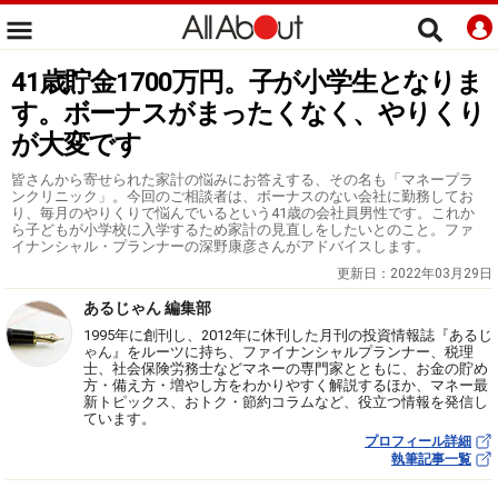
41歳貯金1700万円。子が小学生となりま
す。ボーナスがまったくなく、やりくり
が大変です
皆さんから寄せられた家計の悩みにお答えする、その名も「マネープラ
ンクリニック」。今回のご相談者は、ボーナスのない会社に勤務してお
り、毎月のやりくりで悩んでいるという41歳の会社員男性です。これか
ら子どもが小学校に入学するため家計の見直しをしたいとのこと。ファ
イナンシャル・プランナーの深野康彦さんがアドバイスします。
更新日：
2022年03月29日
あるじゃん 編集部
1995年に創刊し、2012年に休刊した月刊の投資情報誌『あるじ
ゃん』をルーツに持ち、ファイナンシャルプランナー、税理
士、社会保険労務士などマネーの専門家とともに、お金の貯め
方・備え方・増やし方をわかりやすく解説するほか、マネー最
新トピックス、おトク・節約コラムなど、役立つ情報を発信し
ています。
プロフィール詳細
執筆記事一覧