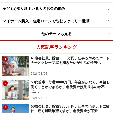
・固定資産税・年額／12万5000円
子どもが3人以上いる人のお金の悩み
購入は2013年ですが、金利については昨年、借り換えし
て固定金利にしました。そのときに1900万円借りまし
マイホーム購入・住宅ローンで悩むファミリー世帯
た。毎月のみでボーナス返済なしです。20年後、60歳の
他のテーマも見る
ときに残債一括返済を予定しています。
人気記事ランキング
（6）加入保険について
相談者／
45歳会社員、貯蓄5000万円。仕事を辞めてパート
1
ナーとクレープ屋を開きたいが生活の不安も
・生命保険（15年積立、2028年まで払込、満期受取額
420万円）＝毎月の保険料2万700円
2026/08/05
・生命保険（15年積立、2031年まで払込、満期受取額
60代前半、貯蓄4000万円。年金が少なく、今後も
2
194万円）＝毎月の保険料1万300円
働くことができるか、老後資金は足りるのか不
安……
・生命保険（15年積立、2031年まで払込、満期受取額96
2026/07/24
万円）＝毎月の保険料7300円
＊以上は、学資保険代わり
60歳会社員、貯蓄3500万円。仕事で心身ともに疲
3
れ、近く退職希望ですが、老後資金が不安