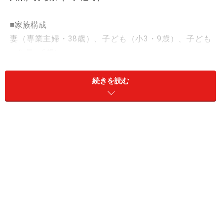
■家族構成
妻（専業主婦・38歳）、子ども（小3・9歳）、子ども
（年長・6歳）
■相談内容
続きを読む
いつも拝見しています。ボーナス、退職金がまったくな
く、かつ、月々の給与変動があり大変です。皆さんのよ
うにボーナスで補てんみたいなことができず、毎月のや
りくりのみでの生活です。
2年前は年収790万円、去年は890万円と幅があります。
今年は下がるかもしれません。営業成績と連動します。
勤務は9時から18時。土日祝休みで不満はありません。
60歳で今の会社を辞めて、60歳から65歳までアルバイト
で月10万円くらいの勤務にして65歳からは一切働きたく