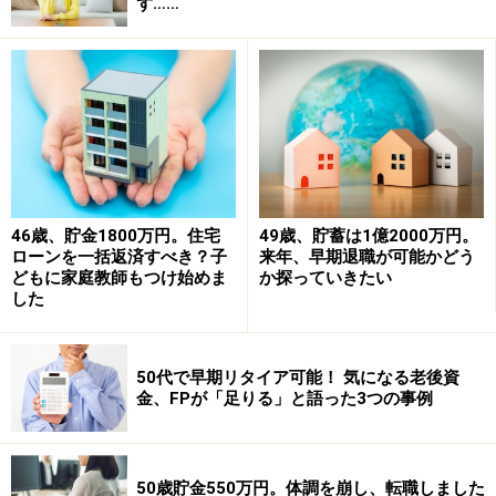
ず……
■家計収支データ補足
（1）貯蓄について
普通預金の350万円は家の修繕用、車の買い換え用とし
て。毎月の貯蓄は、がん保険料年払い用3400円、ドル建
て保険料年払い用1万5000円、固定資産税用1万円、車の
買い換え・家の修繕費用8万円、旅行用2万円、仮想通貨
の積立1万円などに使っている。
46歳、貯金1800万円。住宅
49歳、貯蓄は1億2000万円。
ローンを一括返済すべき？子
来年、早期退職が可能かどう
どもに家庭教師もつけ始めま
か探っていきたい
（2）家計収支について
した
収支差の使い道は不明（児童手当含め）。
（3）家計支出の詳細
50代で早期リタイア可能！ 気になる老後資
金、FPが「足りる」と語った3つの事例
・通信費：スマホ（2台）6000円、CATV5700円
・教育費：幼稚園代・給食費・習い事
・小遣い：相談者3万円、妻1万円
50歳貯金550万円。体調を崩し、転職しました