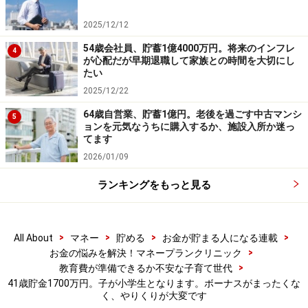
・米ドル建て積立保険（30歳から55歳までの25年間、死
亡保障11万1000米ドル）＝年払い1600米ドル
2025/12/12
・医療保険（終身タイプ、終身払い、入院日額5000円）
54歳会社員、貯蓄1億4000万円。将来のインフレ
4
＝毎月の保険料2900円
が心配だが早期退職して家族との時間を大切にし
たい
・がん保険（終身タイプ、終身払い、保障内容不明）＝
2025/12/22
年払い保険料1万9500円
64歳自営業、貯蓄1億円。老後を過ごす中古マンシ
5
ョンを元気なうちに購入するか、施設入所か迷っ
妻／
てます
・がん保険（終身タイプ、終身払い、保障内容不明）＝
2026/01/09
年払い保険料2万1500円
ランキングをもっと見る
（7）子どもの進路について
今のところ高校まで2人とも公立を希望しています。大
>
>
>
>
All About
マネー
貯める
お金が貯まる人になる連載
学は私立文系と私立理系と漠然と考えています。
>
お金の悩みを解決！マネープランクリニック
>
教育費が準備できるか不安な子育て世代
41歳貯金1700万円。子が小学生となります。ボーナスがまったくな
（8）働き方について
く、やりくりが大変です