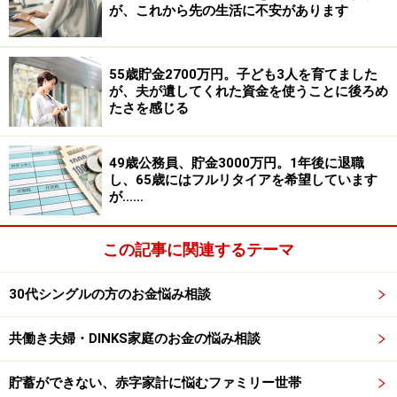
が、これから先の生活に不安があります
（4）車両費について
2台分で毎月4万円車検、自動車任意保険、自動車税、ガ
ソリン、オイル交換など。カーローンはなし。買い換え
55歳貯金2700万円。子ども3人を育てました
が、夫が遺してくれた資金を使うことに後ろめ
時期は2台とも8年ごとくらいに考えています。今の所有
たさを感じる
車だと1台は3年後、250万円程度、もう1台は7年後に同
じく250万円程度。
49歳公務員、貯金3000万円。1年後に退職
し、65歳にはフルリタイアを希望しています
が……
（5）住居費について
毎月7万2000円の住居費はローン返済。
・購入年／2013年
この記事に関連するテーマ
・購入価格／2350万円
30代シングルの方のお金悩み相談
・ローン借入額／1900万円
・借入金利／固定0.945％
共働き夫婦・DINKS家庭のお金の悩み相談
・返済期間／25年（残り25年）
・ローン残債／1850万円
貯蓄ができない、赤字家計に悩むファミリー世帯