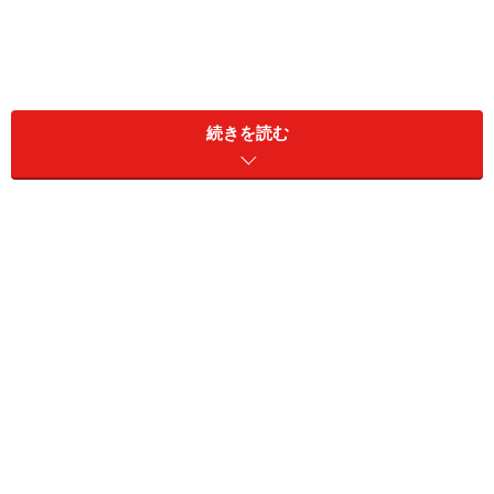
Facebookで外国人や知らない人から友達申請が来たらどう
する？
続きを読む
思わぬトラブルに巻き込まれることも
不審なアカウントと友達になってしまうと、次のような
トラブルが想定されます。
・相手に個人情報が見られる
・タグ付けなどによってニセ通販サイトやフィッシング
サイトへのアクセスに利用される
・メッセンジャーでメッセージが送られる