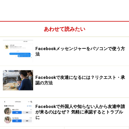
・相手に個人情報が見られる
あわせて読みたい
Facebookメッセンジャーをパソコンで使う方
法
Facebookで友達になるには？リクエスト・承
認の方法
投稿から、本名だけでなく家族構成や大まかな住所、勤
Facebookで外国人や知らない人から友達申請
務先、近所のお店などを推測できます。ストーキングに
が来るのはなぜ？ 気軽に承認するとトラブル
よって実被害が生じる可能性も考えられます。
に