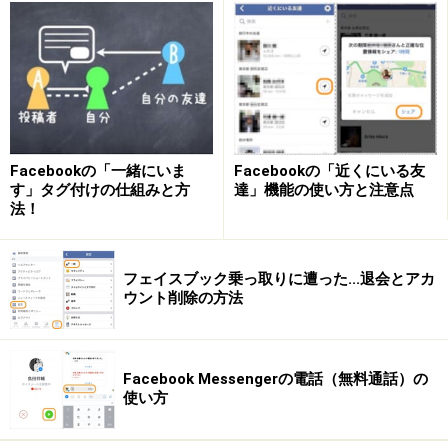
・タグ付けなどによってニセ通販サイト
やフィッシング
サイトへのアクセスに利用される
タグ付けされると通知がくるので、不審なアカウントが
投稿した内容のURLをタップしたくなるかもしれませ
ん。しかし、そのURLはニセの通販サイトや、ID／パス
ワードを入手するためのフィッシングサイトかもしれま
Facebookの「一緒にいま
Facebookの「近くにいる友
せん。
す」タグ付けの仕組みと方
達」機能の使い方と注意点
法！
・メッセンジャーでメッセージが送られる
タグ付けと同じような有害サイトのURLが送られること
フェイスブック乗っ取りに遭った...退会とアカ
も考えられます。また、メッセンジャーには通話機能が
ウント削除の方法
付いているため、突然電話がかかってきて何かの商品の
勧誘を受けるかもしれません。
Facebook Messengerの電話（無料通話）の
使い方
不審なアカウントの特徴