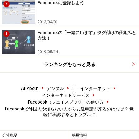
Facebookに登録しよう
不審なアカウントから友達申請が来ないよ
4
うにするには
2013/04/01
見ず知らずの人からの友達申請を受け付けたくない場合
Facebookの「一緒にいます」タグ付けの仕組みと
には、友達申請をできる人を「友達の友達」に限定する
5
方法！
ことで、ある程度防ぐことができます。
2019/05/14
ランキングをもっと見る
［メニュー］をタップし、［設定とプライバシー］の中にあ
る［設定］をタップ
>
>
>
All About
デジタル
IT・インターネット
>
インターネットサービス
>
Facebook（フェイスブック）の使い方
［検索と連絡に関する設定］をタップ
Facebookで外国人や知らない人から友達申請が来るのはなぜ？ 気
軽に承認するとトラブルに
会社概要
採用情報
［あなたに友達リクエストを送信できる人］をタップ