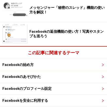
上記のようなトラブルを避けるためにも、不審なアカウ
メッセンジャー「秘密のスレッド」機能の使い
方を解説！
ントを見分けるポイントを押さえておきましょう。筆者
の経験上、以下の特徴を持つアカウントは無視してくだ
さい。
Facebookの返信機能の使い方！写真やスタン
プも送ろう
・アイコンが美女やイケメン、外国人
・外国人のような名前
この記事に関連するテーマ
・共通の友達がゼロ
・投稿がほとんどない、または風景写真のみ
Facebookの始め方
間違えて承認してしまった、またはすでに友達になって
Facebookのあそびかた
いたという場合には、友達から削除するかブロックしま
しょう。
Facebookのプロフィール設定
Facebookを安全に利用する
Facebookの友達から削除する方法