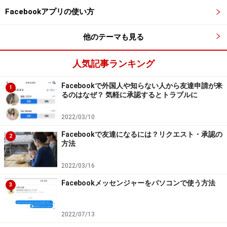
Facebookアプリの使い方
もしも間違って友達承認をしてしまった場合には、以下
の手順で削除しましょう。
他のテーマも見る
人気記事ランキング
友達から削除にするには、相手のページの［友達］をタップ
Facebookで外国人や知らない人から友達申請が来
1
して［友達から削除］をタップ
るのはなぜ？ 気軽に承認するとトラブルに
2022/03/10
Facebookで友達になるには？リクエスト・承認の
2
ブロックするには、まず［…］をタップ
方法
2022/03/16
Facebookメッセンジャーをパソコンで使う方法
次に［ブロックする］をタップ
3
2022/07/13