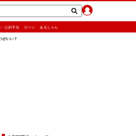
金・公的手当
ローン
あるじゃん
つがいい？