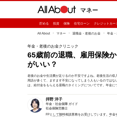
マネー
貯める
投資
保険
住宅ローン
クレジットカー
All About
マネー
退職金・老後のお金
年金・
年金・老後のお金クリニック
65歳前の退職、雇用保険
がいい？
老後のお金や生活費が足りるのか不安ですよね。老後生活の収
用語が多くて、ますます不安になってしまう人もいるのではな
は、給付金をもらえる退職のタイミングについてです。年金についての質問が
拝野 洋子
年金・社会保障 ガイド
社会保険労務士
FPとして随時相談業務をお受けしています。年金