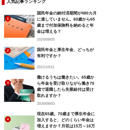
人気記事ランキング
国民年金の納付済期間が480カ月
1
に達していません。60歳から65
歳まで付加保険料を納めると年
金は増える？
2026/08/05
国民年金と厚生年金、どっちが
2
有利ですか？
2021/10/11
働けるうちは働きたい。65歳か
3
ら年金を受け取りながら働き70
歳で退職したら失業給付は受け
取れますか？
2026/08/03
現在65歳。70歳まで厚生年金に
4
加入すると、どのくらい年金は
増えますか？月収は15万～16万