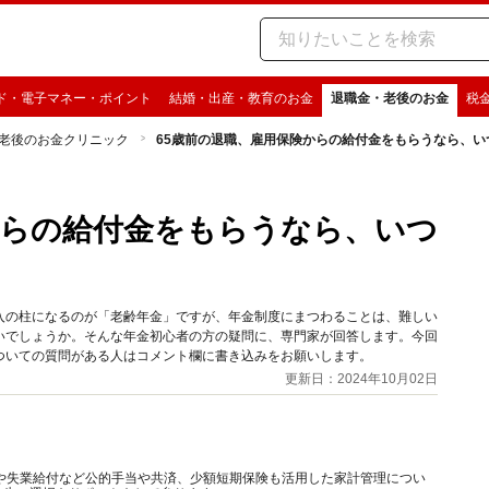
ド・電子マネー・ポイント
結婚・出産・教育のお金
退職金・老後のお金
税
老後のお金クリニック
65歳前の退職、雇用保険からの給付金をもらうなら、い
からの給付金をもらうなら、いつ
入の柱になるのが「老齢年金」ですが、年金制度にまつわることは、難しい
いでしょうか。そんな年金初心者の方の疑問に、専門家が回答します。今回
ある人はコメント欄に書き込みをお願いします。​​​​​​​​​​​​​​
更新日：2024年10月02日
や失業給付など公的手当や共済、少額短期保険も活用した家計管理につい