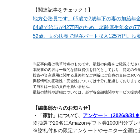
【関連記事をチェック！】
地方公務員です。65歳で2歳年下の妻の加給年
64歳で給与が42万円のため、老齢厚生年金の7
52歳、夫の扶養で現在パート収入125万円。扶
※記事内容は執筆時点のものです。最新の内容をご確認くださ
本記事の内容は一般的な情報提供を目的としており、特定の金
投資や資産運用に関する最終的なご判断はご自身の責任におい
掲載情報の正確性・完全性については十分に配慮しております
て当社は一切の責任を負いません。
最新の情報や詳細については、必ず各金融機関やサービス提供
【編集部からのお知らせ】
・「家計」について、
アンケート（2026/8/31
※抽選で20名にAmazonギフト券1000円分プ
※謝礼付きの限定アンケートやモニター企画に