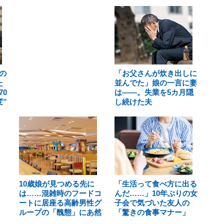
の
「お父さんが炊き出しに
た
並んでた」娘の一言に妻
0
は――。失業を5カ月隠
”
し続けた夫
10歳娘が見つめる先に
「生活って食べ方に出る
は……混雑時のフードコ
んだ……」10年ぶりの女
ートに居座る高齢男性グ
子会で気づいた友人の
ループの「醜態」にあ然
「驚きの食事マナー」