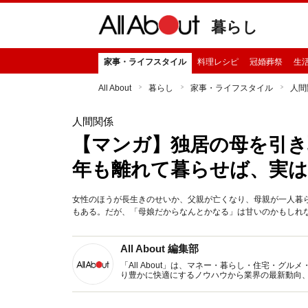
暮らし
家事・ライフスタイル
料理レシピ
冠婚葬祭
生
All About
暮らし
家事・ライフスタイル
人間
人間関係
【マンガ】独居の母を引き
年も離れて暮らせば、実は
女性のほうが長生きのせいか、父親が亡くなり、母親が一人暮
もある。だが、「母娘だからなんとかなる」は甘いのかもしれ
All About 編集部
「All About」は、マネー・暮らし・住宅・
り豊かに快適にするノウハウから業界の最新動向
イトです。