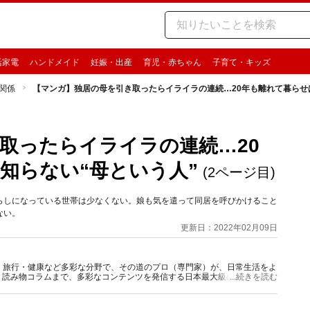
活家電
ハンドメイド
妊娠・出産
育児・赤ちゃん
子育て・キッズ
関係
【マンガ】独居の母を引き取ったらイライラの連続…20年も離れて暮らせ
取ったらイライラの連続…20
知らない“母という人”
(2ページ目)
らしになっている世帯は少なくない。娘も気を遣って同居を呼びかけること
ない。
更新日：2022年02月09日
グルメ・旅行・健康など多彩な分野で、その道のプロ（専門家）が、日常生活をよ
、読み物コラムまで、多彩なコンテンツを発信する日本最大級の総合情報サ
...続きを読む