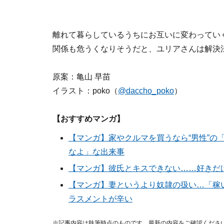
離れて暮らしているうちにお互いに変わってい
関係も危うくなりそうだと、ユリアさんは解決
原案：亀山 早苗
イラスト：poko（
@daccho_poko
）
【おすすめマンガ】
【マンガ】家やクルマを買うなら“男性”の
なよ」な出来事
【マンガ】彼氏とキスできない……好きだ
【マンガ】妻というより奴隷の扱い…「稼
ラスメントが辛い
※記事内容は執筆時点のものです。最新の内容をご確認くださ