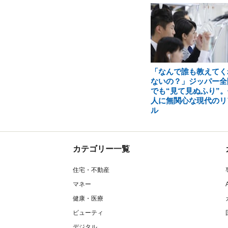
「なんで誰も教えてく
ないの？」ジッパー全
でも“見て見ぬふり”。
人に無関心な現代のリ
ル
カテゴリー一覧
住宅・不動産
マネー
健康・医療
ビューティ
デジタル