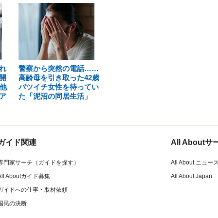
れ
警察から突然の電話……
開
高齢母を引き取った42歳
他
バツイチ女性を待ってい
ア
た「泥沼の同居生活」
ガイド関連
All Abou
専門家サーチ（ガイドを探す）
All About ニュー
All Aboutガイド募集
All About Japan
ガイドへの仕事・取材依頼
国民の決断