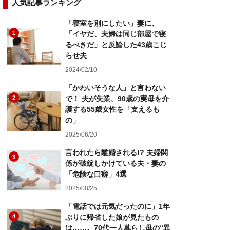
人気記事ランキング
「寝室を別にしたい」妻に、
1
「イヤだ、夫婦は同じ部屋で寝
るべきだ」と反論した43歳こじ
らせ夫
2024/02/10
「かわいそうな人」と言わない
2
で！ 夫が失業、90歳の実母を介
護する55歳女性を「支えるも
の」
2025/06/20
言われたら離婚される!? 夫婦関
3
係が破綻しかけている夫・妻の
「危険な口癖」4選
2025/08/25
「電話では元気だったのに」1年
4
ぶりに帰省した娘が見たもの
は……。70代一人暮らし母の“異