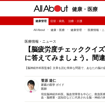
健康・医療
健康管理
症状・病気
治療・介護
All About
健康・医療
健康管理
医療情報・ニ
医療情報・ニュース
【脳疲労度チェッククイズ
に答えてみましょう。間違
【脳神経外科医監修】文章を読む簡単な問題で、あなたの脳の
菅原 道仁
家庭の医学 ガイド
医師
現役脳神経外科医。脳血管障害を中心に、救急医
血・脳梗塞・認知症などに代表される脳・神経の
ぞご利用下さい。