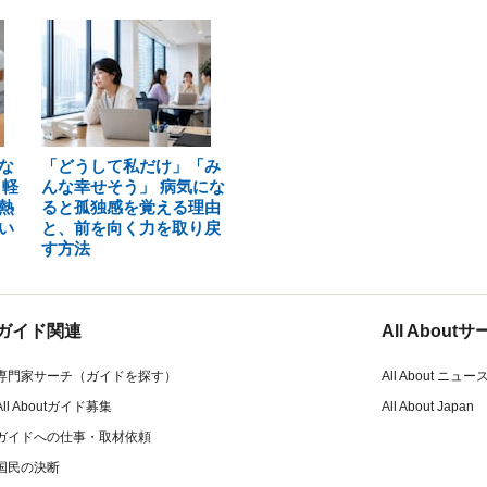
な
「どうして私だけ」「み
 軽
んな幸せそう」 病気にな
熱
ると孤独感を覚える理由
い
と、前を向く力を取り戻
す方法
ガイド関連
All Abou
専門家サーチ（ガイドを探す）
All About ニュー
All Aboutガイド募集
All About Japan
ガイドへの仕事・取材依頼
国民の決断