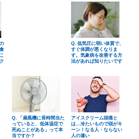
の
Q. 低気圧に弱い体質で、
食
すぐ体調が悪くなりま
こ
す。気象病を改善する方
ク
法があれば知りたいです
Q. 「扇風機に長時間当た
アイスクリーム頭痛と
っていると、低体温症で
は…冷たいもので頭がキ
死ぬことがある」って本
ーン！なる人・ならない
当ですか？
人の違い