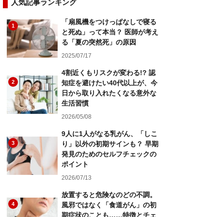
人気記事ランキング
「扇風機をつけっぱなしで寝る
1
と死ぬ」って本当？ 医師が考え
る「夏の突然死」の原因
2025/07/17
4割近くもリスクが変わる!? 認
2
知症を避けたい40代以上が、今
日から取り入れたくなる意外な
生活習慣
2026/05/08
9人に1人がなる乳がん、「しこ
3
り」以外の初期サインも？ 早期
発見のためのセルフチェックの
ポイント
2026/07/13
放置すると危険なのどの不調。
4
風邪ではなく「食道がん」の初
期症状のことも……特徴とチェ