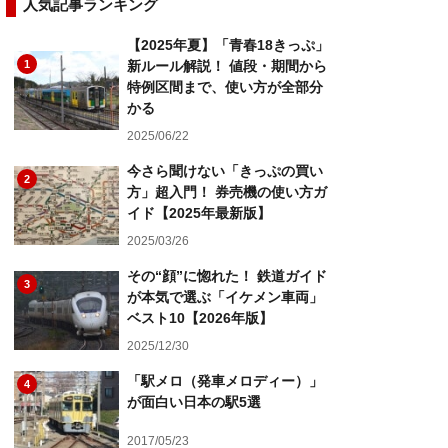
人気記事ランキング
【2025年夏】「青春18きっぷ」
1
新ルール解説！ 値段・期間から
特例区間まで、使い方が全部分
かる
2025/06/22
今さら聞けない「きっぷの買い
2
方」超入門！ 券売機の使い方ガ
イド【2025年最新版】
2025/03/26
その“顔”に惚れた！ 鉄道ガイド
3
が本気で選ぶ「イケメン車両」
ベスト10【2026年版】
2025/12/30
「駅メロ（発車メロディー）」
4
が面白い日本の駅5選
2017/05/23