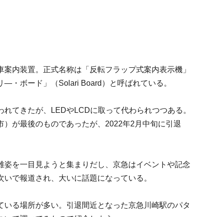
車案内装置。正式名称は「反転フラップ式案内表示機」
ボード」（Solari Board）と呼ばれている。
れてきたが、LEDやLCDに取って代わられつつある。
）が最後のものであったが、2022年2月中旬に引退
雄姿を一目見ようと集まりだし、京急はイベントや記念
次いで報道され、大いに話題になっている。
ている場所が多い。引退間近となった京急川崎駅のパタ