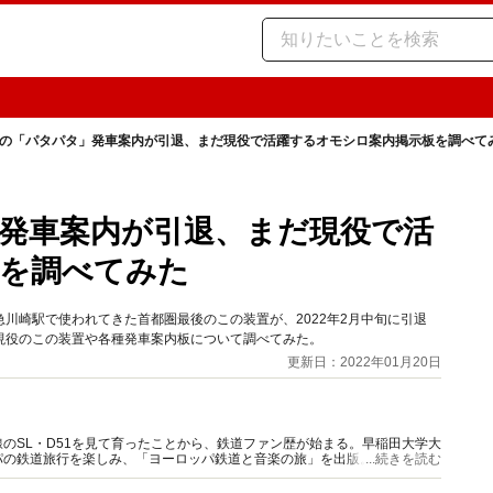
の「パタパタ」発車案内が引退、まだ現役で活躍するオモシロ案内掲示板を調べて
発車案内が引退、まだ現役で活
板を調べてみた
川崎駅で使われてきた首都圏最後のこの装置が、2022年2月中旬に引退
現役のこの装置や各種発車案内板について調べてみた。
更新日：2022年01月20日
のSL・D51を見て育ったことから、鉄道ファン歴が始まる。早稲田大学大
パの鉄道旅行を楽しみ、「ヨーロッパ鉄道と音楽の旅」を出版。その後、守
...続きを読む
。旅行作家として活躍中。