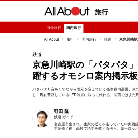
旅行
海外旅行
国内旅行
All About
旅行
国内旅行
鉄道
京急川崎駅
鉄道
京急川崎駅の「パタパタ」
躍するオモシロ案内掲示
パタパタと音をたてながら表示を変えていく発車案内装置。京急
し、現在普及しているLED装置に取って代わる。関西ではまだ
野田 隆
鉄道 ガイド
名古屋市生まれ。生家の近くを走っていた中央西線
学院修了後、高校で語学を教える傍ら、ヨーロッ
備範囲を国内にも広げ、2010年3月で教員を退職