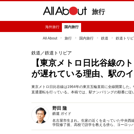
旅行
海外旅行
国内旅行
All About
旅行
国内旅行
鉄道
鉄道トリビ
鉄道
／鉄道トリビア
【東京メトロ日比谷線のト
が遅れている理由、駅のイ
東京メトロ日比谷線は1964年の東京五輪直前に全線開業した
直通運転を行っている。本稿では、駅ナンバリングの順番に従い
野田 隆
鉄道 ガイド
名古屋市生まれ。生家の近くを走っていた中央西線
学院修了後、高校で語学を教える傍ら、ヨーロッ
備範囲を国内にも広げ、2010年3月で教員を退職