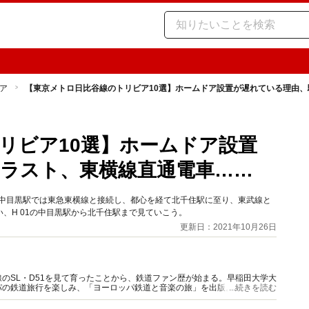
ア
【東京メトロ日比谷線のトリビア10選】ホームドア設置が遅れている理由
リビア10選】ホームドア設置
ラスト、東横線直通電車……
。中目黒駅では東急東横線と接続し、都心を経て北千住駅に至り、東武線と
、H 01の中目黒駅から北千住駅まで見ていこう。
更新日：2021年10月26日
のSL・D51を見て育ったことから、鉄道ファン歴が始まる。早稲田大学大
パの鉄道旅行を楽しみ、「ヨーロッパ鉄道と音楽の旅」を出版。その後、守
...続きを読む
。旅行作家として活躍中。