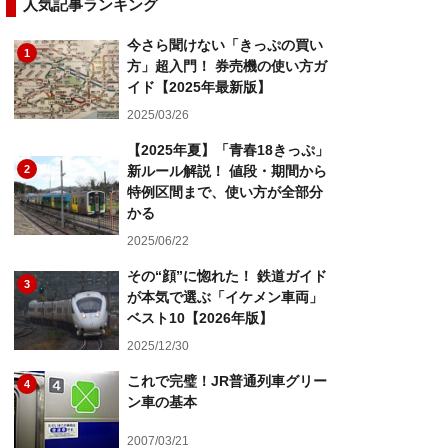
人気記事ランキング
今さら聞けない「きっぷの買い
1
方」超入門！ 券売機の使い方ガ
イド【2025年最新版】
2025/03/26
【2025年夏】「青春18きっぷ」
2
新ルール解説！ 値段・期間から
特例区間まで、使い方が全部分
かる
2025/06/22
その“顔”に惚れた！ 鉄道ガイド
3
が本気で選ぶ「イケメン車両」
ベスト10【2026年版】
2025/12/30
これで完璧！JR普通列車グリー
4
ン車の基本
2007/03/21