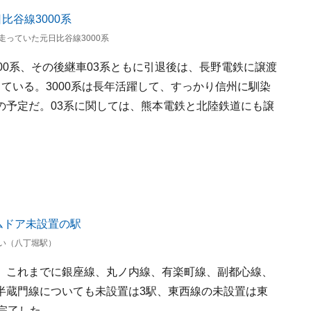
っていた元日比谷線3000系
00系、その後継車03系ともに引退後は、長野電鉄に譲渡
ている。3000系は長年活躍して、すっかり信州に馴染
の予定だ。03系に関しては、熊本電鉄と北陸鉄道にも譲
い（八丁堀駅）
、これまでに銀座線、丸ノ内線、有楽町線、副都心線、
半蔵門線についても未設置は3駅、東西線の未設置は東
完了した。