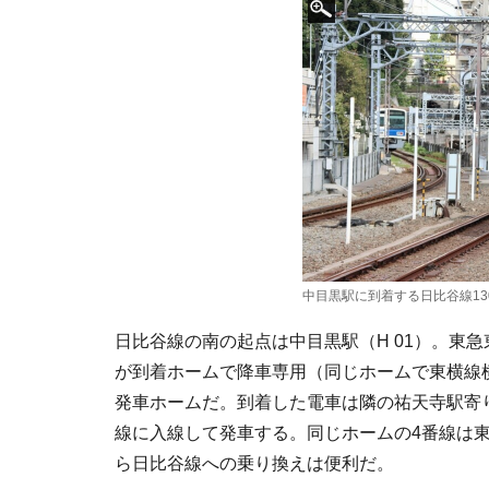
中目黒駅に到着する日比谷線130
日比谷線の南の起点は中目黒駅（H 01）。東
が到着ホームで降車専用（同じホームで東横線
発車ホームだ。到着した電車は隣の祐天寺駅寄
線に入線して発車する。同じホームの4番線は
ら日比谷線への乗り換えは便利だ。