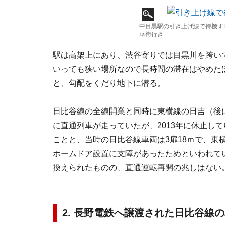
中目黒駅の引き上げ線で待機す
華街行き
駅は高架上にあり、渋谷寄りでは目黒川を跨い
いっても狭い場所なので長時間の滞在はやめた
と、勾配をくだり地下に潜る。
日比谷線の全線開業と同時に東横線の日吉（後
に直通列車が走っていたが、2013年に休止し
ことと、当時の日比谷線車両は3扉18ｍで、東
ホームドア設置に支障があったためといわれてい
換えられたものの、直通運転再開の兆しはない
2. 長野電鉄へ譲渡された日比谷線