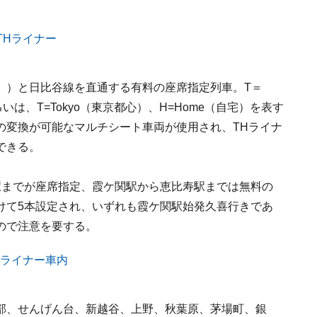
ー
」）と日比谷線を直通する有料の座席指定列車。T＝
）あるいは、T=Tokyo（東京都心）、H=Home（自宅）を表す
の変換が可能なマルチシート車両が使用され、THライナ
できる。
駅までが座席指定、霞ケ関駅から恵比寿駅までは無料の
けて5本設定され、いずれも霞ケ関駅始発久喜行きであ
ので注意を要する。
部、せんげん台、新越谷、上野、秋葉原、茅場町、銀