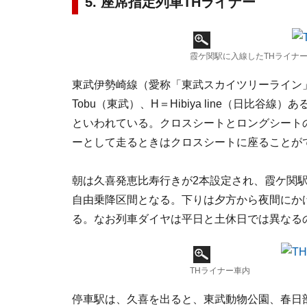
5. 座席指定列車THライナー
霞ケ関駅に入線したTHライナ
東武伊勢崎線（愛称「東武スカイツリーライン
Tobu（東武）、H＝Hibiya line（日比谷線
といわれている。クロスシートとロングシート
ーとして走るときはクロスシートに座ることが
朝は久喜発恵比寿行きが2本設定され、霞ケ関
自由乗降区間となる。下りは夕方から夜間にか
る。なお列車ダイヤは平日と土休日では異なる
THライナー車内
停車駅は、久喜を出ると、東武動物公園、春日