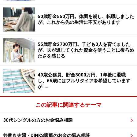
50歳貯金550万円。体調を崩し、転職しました
が、これから先の生活に不安があります
55歳貯金2700万円。子ども3人を育てました
が、夫が遺してくれた資金を使うことに後ろめ
たさを感じる
49歳公務員、貯金3000万円。1年後に退職
し、65歳にはフルリタイアを希望しています
が……
この記事に関連するテーマ
30代シングルの方のお金悩み相談
共働き夫婦・DINKS家庭のお金の悩み相談