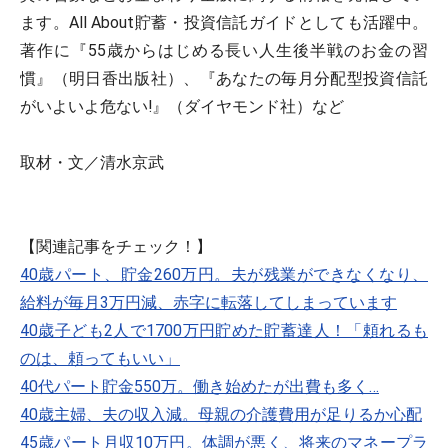
ます。All About貯蓄・投資信託ガイドとしても活躍中。
著作に『55歳からはじめる長い人生後半戦のお金の習
慣』（明日香出版社）、『あなたの毎月分配型投資信託
がいよいよ危ない!』（ダイヤモンド社）など
取材・文／清水京武
【関連記事をチェック！】
40歳パート、貯金260万円。夫が残業ができなくなり、
給料が毎月3万円減、赤字に転落してしまっています
40歳子ども2人で1700万円貯めた貯蓄達人！「頼れるも
のは、頼ってもいい」
40代パート貯金550万。働き始めたが出費も多く…
40歳主婦、夫の収入減。母親の介護費用が足りるか心配
45歳パート月収10万円。体調が悪く、将来のマネープラ