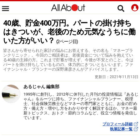
40歳、貯金400万円。パートの掛け持ち
はきついが、老後のため元気なうちに働
いた方がいい？
(2ページ目)
皆さんから寄せられた家計の悩みにお答えする、その名も「マネープラ
ンクリニック」。今回のご相談者は、老後資金について悩みを抱えてい
る40歳の主婦の方。これまで貯蓄が増えず、今後が不安とのこと。今は
パートを掛け持ちしているものの、体力的にきついともいいます。ファ
イナンシャル・プランナーの深野康彦さんがアドバイスします。
更新日：
2021年11月13日
あるじゃん 編集部
1995年に創刊し、2012年に休刊した月刊の投資情報誌『あるじ
ゃん』をルーツに持ち、ファイナンシャルプランナー、税理
士、社会保険労務士などマネーの専門家とともに、お金の貯め
方・備え方・増やし方をわかりやすく解説するほか、マネー最
新トピックス、おトク・節約コラムなど、役立つ情報を発信し
ています。
プロフィール詳細
執筆記事一覧