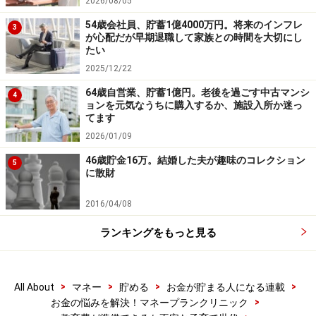
2026/08/05
54歳会社員、貯蓄1億4000万円。将来のインフレ
3
が心配だが早期退職して家族との時間を大切にし
たい
2025/12/22
64歳自営業、貯蓄1億円。老後を過ごす中古マンシ
4
ョンを元気なうちに購入するか、施設入所か迷っ
てます
2026/01/09
46歳貯金16万。結婚した夫が趣味のコレクション
5
に散財
2016/04/08
ランキングをもっと見る
>
>
>
>
All About
マネー
貯める
お金が貯まる人になる連載
>
お金の悩みを解決！マネープランクリニック