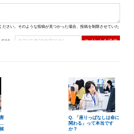
害
Q. 「座りっぱなしは命に
…
関わる」って本当です
候
か？