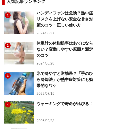
人気記事ランキング
ハンディファンは危険？熱中症
1
リスクを上げない安全な暑さ対
策のコツ・正しい使い方
2024/08/27
体重計の体脂肪率はあてになら
2
ない？変動しやすい原因と測定
のコツ
2024/08/28
氷で冷やすと逆効果？「手のひ
3
ら冷却法」が熱中症対策にも効
果的なワケ
2022/07/15
ウォーキングで寿命が延びる！
4
2005/02/28