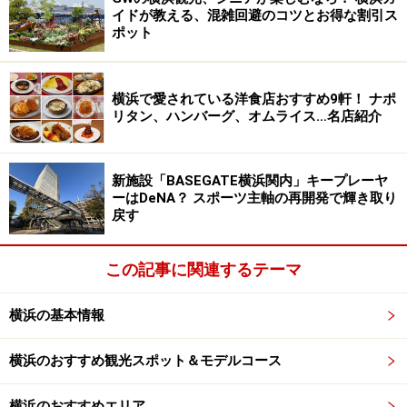
イドが教える、混雑回避のコツとお得な割引ス
ポット
ハンバーグチーズのせ
「ハンバーグチーズのせ」を食べた五郎さんは「ど直球
横浜で愛されている洋食店おすすめ9軒！ ナポ
の洋食。なんと肉々しい。デミグラスがやさしいじゃな
リタン、ハンバーグ、オムライス…名店紹介
いか」「チーズが参加してくれるのが頼もしいほどうま
い」「ドレッシングはサウザンでキタか！ だよね、だよ
新施設「BASEGATE横浜関内」キープレーヤ
ねー」と、頭の中でつぶやきます。
ーはDeNA？ スポーツ主軸の再開発で輝き取り
戻す
「牛ヒレしょうが焼き」のほうは、「大当たり。しょう
が焼きってのがまた……。ありがたや」と、もりもり食べ
この記事に関連するテーマ
進めていきます。
横浜の基本情報
俺の胃袋の初恋相手!?の優しい味のナポリ
横浜のおすすめ観光スポット＆モデルコース
タン
横浜のおすすめエリア