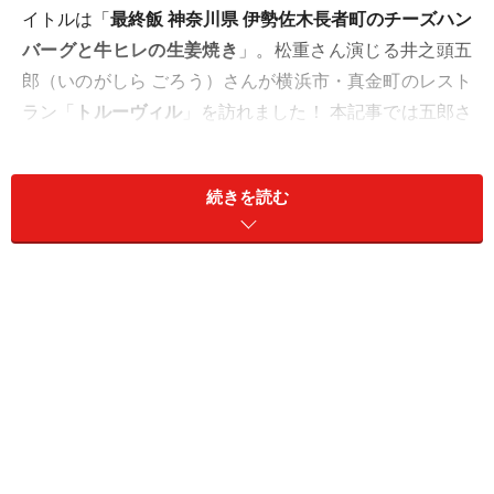
イトルは「
最終飯 神奈川県 伊勢佐木長者町のチーズハン
バーグと牛ヒレの生姜焼き
」。松重さん演じる井之頭五
郎（いのがしら ごろう）さんが横浜市・真金町のレスト
ラン「
トルーヴィル
」を訪れました！ 本記事では五郎さ
んが食べたメニューを紹介します（画像は2021年9月20
日撮影）。
続きを読む
＜INDEX＞
五郎さん曰く「由緒正しいファミリーレストラン
だ」
肉々しいハンバーグに頼もしいチーズが参加