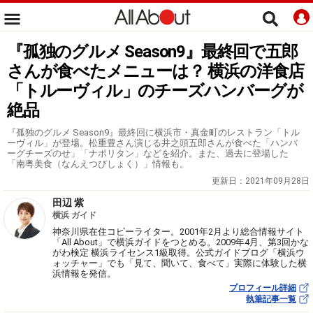
『孤独のグルメ Season9』最終回で五郎
さんが食べたメニューは？ 横浜の洋食店
「トルーヴィル」のチーズハンバーグが
絶品
『孤独のグルメ Season9』最終回に横浜市・真金町のレストラン「トル
ーヴィル」が登場。松重豊さん演じる井之頭五郎さんが食べた「ハンバ
ーグチーズのせ」「ナポリタン」などを紹介。また、過去に登場した
「南粤美食（なんえつびしょく）」情報も。
更新日：
2021年09月28日
田辺 紫
横浜 ガイド
神奈川県在住コピーライター。2001年2月より総合情報サイト
「All About」で横浜ガイドをつとめる。2009年4月、第3回かな
がわ検定 横浜ライセンス1級取得。公式ガイドブログ「横浜ウ
ォッチャー」でも「見て、聞いて、食べて」実際に体験した横
浜情報を発信。
プロフィール詳細
執筆記事一覧