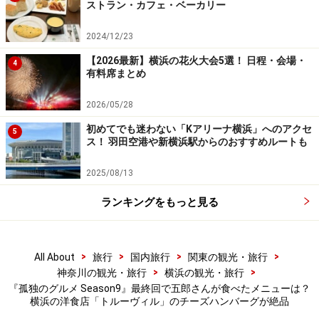
ストラン・カフェ・ベーカリー
2024/12/23
ランチにつくコーヒー
【2026最新】横浜の花火大会5選！ 日程・会場・
4
有料席まとめ
「ごちそうさまでした」と食べ終えると、食後にネルド
リップで淹れたコーヒーが運ばれてきます。「まぁたく
2026/05/28
さん食べていただいて。ごゆっくりどうぞ」とお母さ
初めてでも迷わない「Kアリーナ横浜」へのアクセ
5
ん。ゆったりと食後のコーヒーを楽しむ五郎さんでし
ス！ 羽田空港や新横浜駅からのおすすめルートも
た。
2025/08/13
ランキングをもっと見る
ステンドグラス風の窓が印象的
>
>
>
>
All About
旅行
国内旅行
関東の観光・旅行
「トルーヴィル」店舗情報
>
>
神奈川の観光・旅行
横浜の観光・旅行
住所：横浜市南区真金町2-21
『孤独のグルメ Season9』最終回で五郎さんが食べたメニューは？
横浜の洋食店「トルーヴィル」のチーズハンバーグが絶品
営業時間：11:00～14:00、17:00～21:00