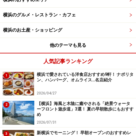
横浜のグルメ・レストラン・カフェ
ナポリタン
横浜のお土産・ショッピング
「まだぜんぜん入るぞ」と、「
ナポリタン
（700円）」
「
チキンのシャリアピン
（900円）」を追加でオーダ
他のテーマも見る
ー。市毛良枝さん演じるお母さんは「そんなに大丈夫で
すか？ かしこまりました」と驚きつつも笑顔で対応しま
人気記事ランキング
す。
横浜で愛されている洋食店おすすめ9軒！ ナポリタ
1
ン、ハンバーグ、オムライス…名店紹介
「これがシャリアピン！ むちゃくちゃいいじゃないか。
よし」「ニンニクバターしょう油の味が攻め込んでき
2026/04/27
た。いいぞいいぞ、口の中、ガーリックライス」と、鶏
【横浜】海風と木陰に癒やされる「絶景ウォータ
2
肉とごはんをほおばる五郎さん。
ーフロント遊歩道」3選！ 夏の早朝散歩にもおすす
め
2026/07/31
さらに「ナポリタンは俺の胃袋の初恋相手だ」とつぶや
新横浜でモーニング！ 早朝オープンのおすすめレ
きながら、おはしでナポリタンを口に運んでいきます。
3