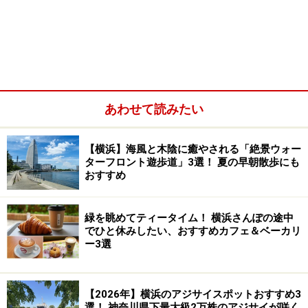
あわせて読みたい
俺の胃袋の初恋相手!?の優しい味のナポリタン
『孤独のグルメ』過去にも登場した横浜の名店
【横浜】海風と木陰に癒やされる「絶景ウォー
ターフロント遊歩道」3選！ 夏の早朝散歩にも
おすすめ
五郎さん曰く「由緒正しいファミリーレス
緑を眺めてティータイム！ 横浜さんぽの途中
トランだ」
でひと休みしたい、おすすめカフェ＆ベーカリ
ー3選
五郎さんが案内されたのは奥の4人掛けテーブル
【2026年】横浜のアジサイスポットおすすめ3
選！ 神奈川県下最大級2万株のアジサイが咲く