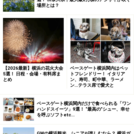
「
トルーヴィル
」は、ご夫婦で営む洋食屋さん。場所は
場所とは？
横浜市南区真金町。横浜市営地下鉄 伊勢佐木長者町駅と
阪東橋駅の中間に位置します。「ピザ＆パスタ」「ファ
ミリーレストラン」と書かれている看板が目印です。
まず五郎さんがオーダーしたのは「
ハンバーグチーズの
せ
（900円）※」「
牛ヒレしょうが焼き
（2200円）」。※
番組ではランチメニューのひとつとして登場
【2026最新】横浜の花火大会
ベースゲート横浜関内はペッ
5選！ 日程・会場・有料席ま
トフレンドリー！ イタリア
とめ
ン、寿司、町中華、ラーメ
店内を見渡して、「
ファミレスではない、由緒正しいフ
ン…テラス席で愛犬と
ァミリーレストランだ
」と。
ベースゲート横浜関内だけで食べられる「ワン
ハンドスイーツ」9選！ “最高の”シュー、幸せ
肉々しいハンバーグに頼もしいチーズが参
を呼ぶソフトetc…
加
GWの横浜観光、シニアが楽しむなら？ 横浜ガ