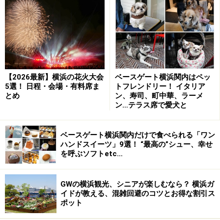
観覧は無料
（⇒
無料観覧エリアMAP
）ですが、木などで
視界が遮られるエリアがあるので、条件のよい場所から
早々に埋まっていく傾向にあります。
協賛（有料）の「ハンマーヘッドパークエリア」「9号
岸壁エリア／カップヌードルミュージアムパークエリ
【2026最新】横浜の花火大会
ベースゲート横浜関内はペッ
ア」（⇒
チケットぴあ
）などはまだ受け付けされていま
5選！ 日程・会場・有料席ま
トフレンドリー！ イタリア
す（2026年5月28日現在）ので、検討してみてはいかが
とめ
ン、寿司、町中華、ラーメ
ン…テラス席で愛犬と
でしょうか。
当日は、みなとみらいエリア一帯で16:00ごろから交通規
ベースゲート横浜関内だけで食べられる「ワン
制がスタート。18:00からは協賛チケットを持っていない
ハンドスイーツ」9選！ “最高の”シュー、幸せ
を呼ぶソフトetc…
方は臨港パークに入れませんので、ご注意ください。
■「
第45回 横浜開港祭
」情報
GWの横浜観光、シニアが楽しむなら？ 横浜ガ
日時：
2026年6月1日（月）～6月2日（火）
イドが教える、混雑回避のコツとお得な割引ス
※「ビームスペクタクル in ハーバー」は6月2日（火）
ポット
19:20～20:00（予定）