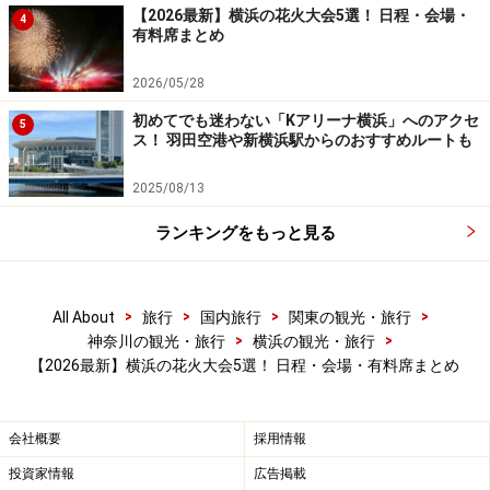
【2026最新】横浜の花火大会5選！ 日程・会場・
4
有料席まとめ
横浜・八景島シーパラダイス内から見た金沢まつり花火大会
2026/05/28
（筆者撮影）
初めてでも迷わない「Kアリーナ横浜」へのアクセ
5
横浜市で唯一、浜辺から花火が見られる「
金沢まつり花
ス！ 羽田空港や新横浜駅からのおすすめルートも
火大会
」。約3500発の花火が夜空を彩ります。
2025/08/13
観覧は無料
。海の公園をはじめ、八景島、野島公園な
ランキングをもっと見る
ど、広範囲から見えるので、観覧場所の確保は比較的容
易です。前日からの場所取りは禁止となっていますので
ご注意ください。
>
>
>
>
All About
旅行
国内旅行
関東の観光・旅行
>
>
神奈川の観光・旅行
横浜の観光・旅行
■「
第52回 金沢まつり花火大会
」情報
【2026最新】横浜の花火大会5選！ 日程・会場・有料席まとめ
開催日：
2026年8月22日（土）
※荒天の場合は中止
会社概要
採用情報
時間：
19:00～20:00
投資家情報
広告掲載
会場：
海の公園