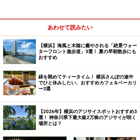
あわせて読みたい
横浜の開港記念日である6月2日を中心に開催される「
横
浜開港祭
」。2026年は6月1～2日の2日間、みなとみらい
【横浜】海風と木陰に癒やされる「絶景ウォー
21地区の臨港パーク周辺で開催されます。
ターフロント遊歩道」3選！ 夏の早朝散歩にも
おすすめ
「
Thanks to the Port～開港を祝い、港に感謝しよう
」
をメインテーマに、マリンイベント、ランドイベント、
緑を眺めてティータイム！ 横浜さんぽの途中
ステージイベントが繰り広げられます。
でひと休みしたい、おすすめカフェ＆ベーカリ
ー3選
横浜開港祭のフィナーレを飾るのが、光と音と花火が融
合した「
ビームスペクタクル in ハーバー
」です。今回
は、臨港パーク海上で
約3000発の花火とドローンショー
【2026年】横浜のアジサイスポットおすすめ3
選！ 神奈川県下最大級2万株のアジサイが咲く
が開催される予定です。日時は6月2日19:20～20:00（予
場所とは？
定）。