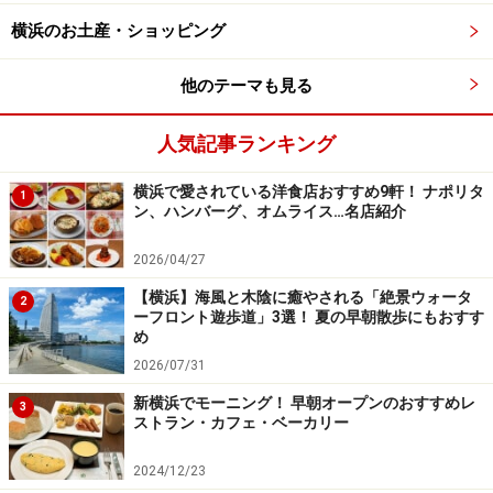
ズ）によるジャズショー、DJ帝による音楽ステージなど
のステージイベントの後、音と花火で夜を彩る「
スカイ
横浜のお土産・ショッピング
シンフォニーinヨコハマ presented byコロワイド
」が
他のテーマも見る
行われる予定です。
内容や観覧チケットなどの発売については、決まり次
人気記事ランキング
第、公式Webサイトにて発表されます。
横浜で愛されている洋食店おすすめ9軒！ ナポリタ
1
ン、ハンバーグ、オムライス…名店紹介
■
横浜グリーンエクスポ応援「みなとみらいフェスティ
バル」
情報
2026/04/27
開催日：
2026年8月24日（月）
【横浜】海風と木陰に癒やされる「絶景ウォータ
2
時間：
18:30～20:00（予定）
ーフロント遊歩道」3選！ 夏の早朝散歩にもおすす
め
会場：
みなとみらい21地区 臨港パーク、カップヌードル
2026/07/31
ミュージアムパーク、横浜ハンマーヘッド（9号岸壁、
パーク）、耐震バースほか ※予定
新横浜でモーニング！ 早朝オープンのおすすめレ
3
ストラン・カフェ・ベーカリー
3. 第52回 金沢まつり花火大会
2024/12/23