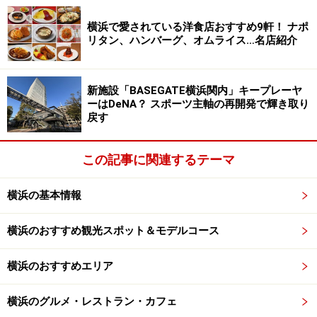
※荒天の場合は中止（順延なし）
横浜で愛されている洋食店おすすめ9軒！ ナポ
会場：
みなとみらい21地区 臨港パーク周辺
リタン、ハンバーグ、オムライス…名店紹介
2. 横浜グリーンエクスポ応援「みなとみら
いフェスティバル」
新施設「BASEGATE横浜関内」キープレーヤ
ーはDeNA？ スポーツ主軸の再開発で輝き取り
戻す
YOKOHAMA AIR CABINから見た花火（筆者撮影）
この記事に関連するテーマ
みなとみらいの夜空をダイナミックに彩る大規模な花火
イベントです。2025年の花火事故を受け、徹底した安全
横浜の基本情報
対策を講じて「みなとみらいスマートフェスティバル」
から名称を変更し、
横浜グリーンエクスポ応援「みなと
横浜のおすすめ観光スポット＆モデルコース
みらいフェスティバル」
として、8月下旬に開催が決定
横浜のおすすめエリア
しました。
The Dixie Railroaders（ザ･ディキシーレイルローダー
横浜のグルメ・レストラン・カフェ