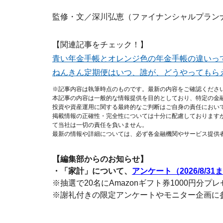
監修・文／深川弘恵（ファイナンシャルプラン
【関連記事をチェック！】
青い年金手帳とオレンジ色の年金手帳の違いっ
ねんきん定期便はいつ、誰が、どうやってもら
※記事内容は執筆時点のものです。最新の内容をご確認くださ
本記事の内容は一般的な情報提供を目的としており、特定の金
投資や資産運用に関する最終的なご判断はご自身の責任におい
掲載情報の正確性・完全性については十分に配慮しております
て当社は一切の責任を負いません。
最新の情報や詳細については、必ず各金融機関やサービス提供
【編集部からのお知らせ】
・「家計」について、
アンケート（2026/8/31
※抽選で20名にAmazonギフト券1000円分プ
※謝礼付きの限定アンケートやモニター企画に