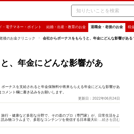
ド・電子マネー・ポイント
結婚・出産・教育のお金
退職金・老後のお金
税
老後のお金クリニック
会社からボーナスをもらうと、年金にどんな影響がある
うと、年金にどんな影響があ
、ボーナスを支給されると年金保険料や将来もらえる年金にどんな影響があ
はコメント欄に書き込みをお願いします。
更新日：2022年06月24日
グルメ・旅行・健康など多彩な分野で、その道のプロ（専門家）が、日常生活をよ
、読み物コラムまで、多彩なコンテンツを発信する日本最大級の総合情報サ
...続きを読む