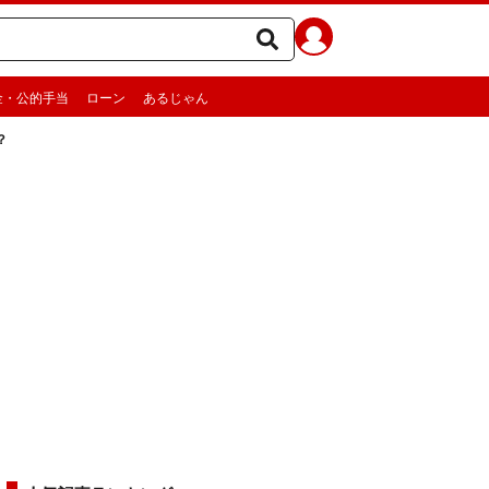
金・公的手当
ローン
あるじゃん
？