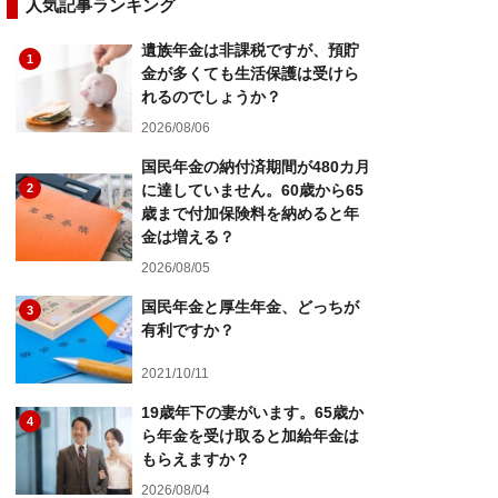
人気記事ランキング
遺族年金は非課税ですが、預貯
1
金が多くても生活保護は受けら
れるのでしょうか？
2026/08/06
国民年金の納付済期間が480カ月
2
に達していません。60歳から65
歳まで付加保険料を納めると年
金は増える？
2026/08/05
国民年金と厚生年金、どっちが
3
有利ですか？
2021/10/11
19歳年下の妻がいます。65歳か
4
ら年金を受け取ると加給年金は
もらえますか？
2026/08/04