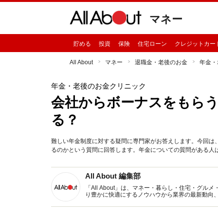
マネー
貯める
投資
保険
住宅ローン
クレジットカー
All About
マネー
退職金・老後のお金
年金・
年金・老後のお金クリニック
会社からボーナスをもら
る？
難しい年金制度に対する疑問に専門家がお答えします。今回は
るのかという質問に回答します。年金についての質問がある人
All About 編集部
「All About」は、マネー・暮らし・住宅・
り豊かに快適にするノウハウから業界の最新動向
イトです。