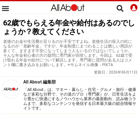
62歳でもらえる年金や給付はあるのでし
ょうか？教えてください
老後のお金や生活費が足りるのか不安ですよね。老後生活の収入の柱に
なるのが「老齢年金」ですが、年金制度にまつわることは難しい用語が
多くて、ますます不安になってしまう人もいるのではないでしょうか。
そんな年金初心者の方の疑問に専門家が回答します。今回は、62歳で受
け取れる年金や給付について解説します。専門家に質問がある人はコメ
ント欄に書き込みをお願いします。※サムネイル画像：PIXTA
更新日：
2026年06月11日
All About 編集部
「All About」は、マネー・暮らし・住宅・グルメ・旅行・健康
など多彩な分野で、その道のプロ（専門家）が、日常生活をよ
り豊かに快適にするノウハウから業界の最新動向、読み物コラ
ムまで、多彩なコンテンツを発信する日本最大級の総合情報サ
イトです。