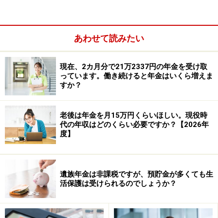
れの場合は、厚生年金の加入期間などの条件を満たして
いれば、63歳から特別支給の老齢厚生年金を受け取るこ
とができます。
あわせて読みたい
一方、男性の場合は、昭和36年4月2日以降生まれの人は
現在、2カ月分で21万2337円の年金を受け取
特別支給の老齢厚生年金の対象外となっているため、原
っています。働き続けると年金はいくら増えま
則として受け取ることはできません。
すか？
老後は年金を月15万円くらいほしい。現役時
代の年収はどのくらい必要ですか？【2026年
度】
遺族年金は非課税ですが、預貯金が多くても生
活保護は受けられるのでしょうか？