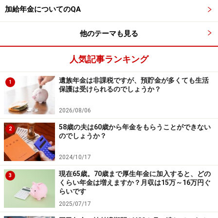
加給年金についてのQA
【編集部からのお知らせ】
・「家計」について、
アンケート（2026/8/31まで）
を実施
他のテーマも見る
中です！
※抽選で20名にAmazonギフト券1000円分プレゼント
人気記事ランキング
※謝礼付きの限定アンケートやモニター企画に参加が可能に
なります
遺族年金は非課税ですが、預貯金が多くても生活
1
保護は受けられるのでしょうか？
2026/08/06
58歳の夫は60歳から年金をもらうことができない
2
のでしょうか？
2024/10/17
現在65歳。70歳まで厚生年金に加入すると、どの
3
くらい年金は増えますか？月収は15万～16万円ぐ
らいです
2025/07/17