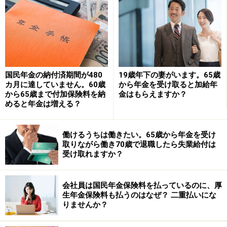
また、65歳から受け取る老齢基礎年金や老齢厚生年金
を、62歳から前倒しで受け取る「繰り上げ受給」という
方法もあります。
ただし、繰り上げ受給をすると、繰り上げた月数に応じ
国民年金の納付済期間が480
19歳年下の妻がいます。65歳
て1カ月早めるごとに0.4％年金額が減額され、その減額
カ月に達していません。60歳
から年金を受け取ると加給年
から65歳まで付加保険料を納
金はもらえますか？
率は一生涯変わりません（昭和37年4月2日以降に生まれ
めると年金は増える？
た方の場合。それ以前に生まれた方は0.5％ずつ減額）。
例えば62歳から受給を開始すると、65歳より36カ月早く
働けるうちは働きたい。65歳から年金を受け
取りながら働き70歳で退職したら失業給付は
受け取ることになるため、年金額は14.4％減額されま
受け取れますか？
す。
なお、一度繰り上げ受給を選択すると原則として取り消
会社員は国民年金保険料を払っているのに、厚
すことはできませんので、慎重に判断することが大切で
生年金保険料も払うのはなぜ？ 二重払いにな
りませんか？
す。