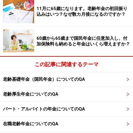
受給できる年金や給付は、生年月日や厚生年金の加入歴
11月に65歳になります。老齢年金の初回振り
によって異なります。ご自身が対象になるかどうかは、
込みはいつ？なぜ数カ月後になるのですか？
「ねんきん定期便」や「ねんきんネット」、年金事務所
で確認してみるとよいでしょう。
60歳から65歳まで国民年金に任意加入し、付
※専門家に取り上げてほしい質問がある人は
こちらから
加保険料も納めると年金はいくら増えますか？
応募するか、コメント欄への書き込みをお願いします。
監修・文／深川 弘恵（ファイナンシャルプランナー）
この記事に関連するテーマ
※記事内容は執筆時点のものです。最新の内容をご確認くださ
老齢基礎年金（国民年金）についてのQA
い。
本記事の内容は一般的な情報提供を目的としており、特定の金融
老齢厚生年金についてのQA
商品や投資行動を推奨するものではありません。
投資や資産運用に関する最終的なご判断はご自身の責任において
行ってください。
パート・アルバイトの年金についてのQA
掲載情報の正確性・完全性については十分に配慮しております
が、その内容を保証するものではなく、これに基づく損失・損害
などについて当社は一切の責任を負いません。
在職老齢年金についてのQA
最新の情報や詳細については、必ず各金融機関やサービス提供者
の公式情報をご確認ください。