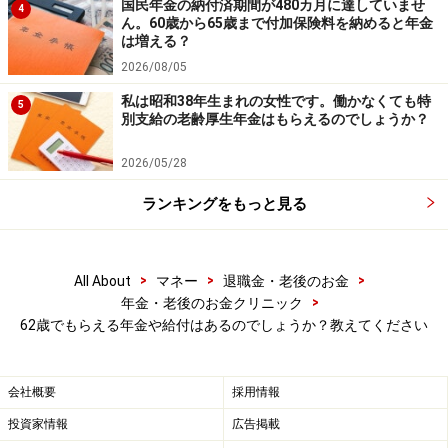
国民年金の納付済期間が480カ月に達していませ
4
ん。60歳から65歳まで付加保険料を納めると年金
は増える？
2026/08/05
私は昭和38年生まれの女性です。働かなくても特
5
別支給の老齢厚生年金はもらえるのでしょうか？
2026/05/28
ランキングをもっと見る
>
>
>
All About
マネー
退職金・老後のお金
>
年金・老後のお金クリニック
62歳でもらえる年金や給付はあるのでしょうか？教えてください
会社概要
採用情報
投資家情報
広告掲載