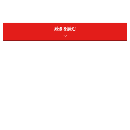
続きを読む
A：生年月日や厚生年金の加入歴によって
は、65歳前から受け取れる年金があります
65歳前に受け取れる年金として代表的なものに「特別支
給の老齢厚生年金」があります。
これは、老齢基礎年金の受給資格期間が10年あり、厚生
年金に1年以上加入したことがある人が生年月日や性別
に応じた受給開始年齢に達したときに、65歳になるまで
受け取れる年金です。
りさんが女性で、昭和38年4月2日～昭和39年4月1日生ま