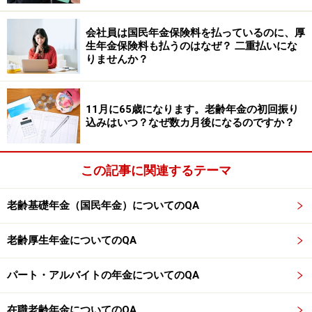
があるかチェックしてみるとよいでしょう。
会社員は国民年金保険料を払っているのに、厚
場合によっては、振替加算については時効にかかってい
生年金保険料も払うのはなぜ？ 二重払いにな
ない分を受け取れる可能性もあります。
りませんか？
実際に加給年金の対象だったか、振替加算が反映されて
いるかは、加入記録や配偶者の年金状況によって異なり
11月に65歳になります。老齢年金の初回振り
込みはいつ？なぜ数カ月後になるのですか？
ます。気になる場合は、年金事務所や「ねんきんダイヤ
ル」で確認してみることをおすすめします。
この記事に関連するテーマ
※専門家に取り上げてほしい質問がある人は
こちらから
応募するか、コメント欄への書き込みをお願いします。
老齢基礎年金（国民年金）についてのQA
監修・文／深川 弘恵（ファイナンシャルプランナー）
老齢厚生年金についてのQA
※記事内容は執筆時点のものです。最新の内容をご確認くださ
パート・アルバイトの年金についてのQA
い。
本記事の内容は一般的な情報提供を目的としており、特定の金融
商品や投資行動を推奨するものではありません。
在職老齢年金についてのQA