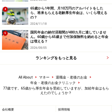
65歳から1年間、月10万円のアルバイトをした
4
ら、将来もらえる老齢厚生年金は、いくら増える
の？
2024/11/18
国民年金の納付済期間が480カ月に達していませ
5
ん。60歳から65歳まで付加保険料を納めると年金
は増える？
2026/08/05
ランキングをもっと見る
>
>
>
All About
マネー
退職金・老後のお金
>
年金・老後のお金クリニック
77歳です。65歳から厚生年金を受給していますが、加給年金はもら
えたのでしょうか？
会社概要
採用情報