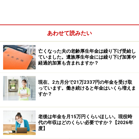
あわせて読みたい
亡くなった夫の老齢厚生年金は繰り下げ受給し
ていました。遺族厚生年金には繰り下げ加算や
経過的加算も含まれますか？
現在、2カ月分で21万2337円の年金を受け取
っています。働き続けると年金はいくら増えま
こば、しゅんさんは、奥さまが3歳年下とのことですの
すか？
で、65歳時点では奥さまが65歳未満だったことになりま
す。そのため、当時の条件によっては、加給年金の対象
老後は年金を月15万円くらいほしい。現役時
だった可能性があります。
代の年収はどのくらい必要ですか？【2026年
度】
ただし、配偶者自身に厚生年金加入期間20年以上があ