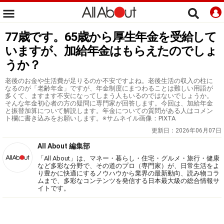
77歳です。65歳から厚生年金を受給して
いますが、加給年金はもらえたのでしょ
うか？
老後のお金や生活費が足りるのか不安ですよね。老後生活の収入の柱に
なるのが「老齢年金」ですが、年金制度にまつわることは難しい用語が
多くて、ますます不安になってしまう人もいるのではないでしょうか。
そんな年金初心者の方の疑問に専門家が回答します。今回は、加給年金
と振替加算について解説します。年金についての質問がある人はコメン
ト欄に書き込みをお願いします。※サムネイル画像：PIXTA
更新日：
2026年06月07日
All About 編集部
「All About」は、マネー・暮らし・住宅・グルメ・旅行・健康
など多彩な分野で、その道のプロ（専門家）が、日常生活をよ
り豊かに快適にするノウハウから業界の最新動向、読み物コラ
ムまで、多彩なコンテンツを発信する日本最大級の総合情報サ
イトです。