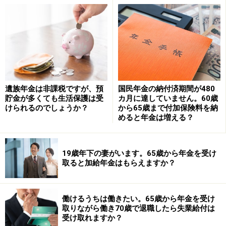
り、65歳前から受け取れる老齢厚生年金などの受給権が
ある場合は、加給年金は支給停止となります。
また、年金には「5年の時効」があります。そのため、
仮に当時加給年金を受け取れる状態だったとしても、現
在77歳とのことですので、今から当時の加給年金をさか
のぼって受け取ることは難しいと考えられます。
遺族年金は非課税ですが、預
国民年金の納付済期間が480
貯金が多くても生活保護は受
カ月に達していません。60歳
一方で、確認しておきたいのが「振替加算」です。振替
けられるのでしょうか？
から65歳まで付加保険料を納
加算とは、夫の加給年金が終了したあと、一定条件を満
めると年金は増える？
たす妻の老齢基礎年金へ加算される制度です。
奥さまが65歳になった際に、本来であれば振替加算がつ
19歳年下の妻がいます。65歳から年金を受け
取ると加給年金はもらえますか？
くケースだったにもかかわらず、手続き漏れなどで反映
されていない場合もあります。
働けるうちは働きたい。65歳から年金を受け
そのため今からでも、奥さまの「年金振込通知書」や
取りながら働き70歳で退職したら失業給付は
「ねんきん定期便」などを確認し、「振替加算」と記載
受け取れますか？