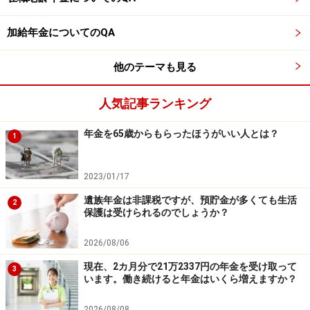
投資や資産運用に関する最終的なご判断はご自身の責任において
行ってください。
掲載情報の正確性・完全性については十分に配慮しております
加給年金についてのQA
が、その内容を保証するものではなく、これに基づく損失・損害
などについて当社は一切の責任を負いません。
最新の情報や詳細については、必ず各金融機関やサービス提供者
他のテーマも見る
の公式情報をご確認ください。
人気記事ランキング
【編集部からのお知らせ】
・「家計」について、
アンケート（2026/8/31まで）
を実施
年金を65歳からもらったほうがいい人とは？
中です！
1
※抽選で20名にAmazonギフト券1000円分プレゼント
※謝礼付きの限定アンケートやモニター企画に参加が可能に
2023/01/17
なります
遺族年金は非課税ですが、預貯金が多くても生活
2
保護は受けられるのでしょうか？
2026/08/06
現在、2カ月分で21万2337円の年金を受け取って
3
います。働き続けると年金はいくら増えますか？
2026/08/08