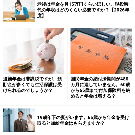
費の負担も続いているようです。場合によっては、持ち
老後は年金を月15万円くらいほしい。現役時
代の年収はどのくらい必要ですか？【2026年
家を売却し、公営住宅などへ住み替えることで、生活費
度】
全体を抑えられる可能性があります。まとまった資金を
確保できるだけでなく、収入状況によっては家賃負担が
軽減されるケースもあります。
なお、現在すでに老齢年金を受給しているため、原則と
して新たに障害年金を請求することは難しいケースが多
いと考えられます。
遺族年金は非課税ですが、預
国民年金の納付済期間が480
生活保護が難しかった場合でも、自治体の福祉窓口や地
貯金が多くても生活保護は受
カ月に達していません。60歳
域包括支援センター、社会福祉協議会などで、医療費・
けられるのでしょうか？
から65歳まで付加保険料を納
めると年金は増える？
住居・生活支援について相談できる場合があります。1
人で抱え込まず、利用できる制度がないか改めて確認し
てみることも大切です。
19歳年下の妻がいます。65歳から年金を受け
取ると加給年金はもらえますか？
まずは、体調を少しでも整え、医療費負担を軽減できる