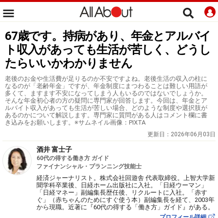
67歳です。持病があり、年金とアルバイ
ト収入があっても生活が苦しく、どうし
たらいいかわかりません
老後のお金や生活費が足りるのか不安ですよね。老後生活の収入の柱に
なるのが「老齢年金」ですが、年金制度にまつわることは難しい用語が
多くて、ますます不安になってしまう人もいるのではないでしょうか。
そんな年金初心者の方の疑問に専門家が回答します。今回は、年金とア
ルバイト収入があっても生活が苦しい場合、どのような制度や選択肢が
あるのかについて解説します。専門家に質問がある人はコメント欄に書
き込みをお願いします。※サムネイル画像：PIXTA
更新日：
2026年06月03日
酒井 富士子
60代の得する働き方 ガイド
ファイナンシャル・プランニング技能士
経済ジャーナリスト。株式会社回遊舎 代表取締役。上智大学新
聞学科卒業後、日経ホーム出版社に入社。「日経ウーマン」
「日経マネー」副編集長歴任後、リクルートに入社。「赤す
ぐ」（赤ちゃんのためにすぐ使う本）副編集長を経て、2003年
から現職。近著に『60代の得する「働き方」ガイド』がある。
プロフィール詳細