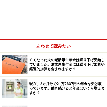
ことがあります。特に、けいチャンさんのように持病が
あり、継続的な通院や検査が必要な場合は、医療費負担
が家計を大きく圧迫してしまうケースも少なくありませ
ん。また、生活が苦しい状況が続くと、精神的なストレ
スから体調不良が悪化してしまうこともあります。
まず検討したいのが、医療費負担を軽減できる制度で
あわせて読みたい
す。けいチャンさんは、逆流性食道炎や自律神経失調症
など、精神的な不調もあるとのことですので、精神科や
亡くなった夫の老齢厚生年金は繰り下げ受給し
心療内科の専門医に相談し、「自立支援医療（精神通院
ていました。遺族厚生年金には繰り下げ加算や
経過的加算も含まれますか？
医療）」の対象になるか確認してみる方法があります。
自立支援医療が認定されると、精神科などの通院医療費
現在、2カ月分で21万2337円の年金を受け取
の自己負担が軽減され、原則1割負担になる場合があり
っています。働き続けると年金はいくら増えま
ます。
すか？
また、現在は持ち家とのことですが、固定資産税や維持