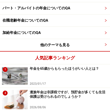
※謝礼付きの限定アンケートやモニター企画に参加が可能に
パート・アルバイトの年金についてのQA
なります
在職老齢年金についてのQA
加給年金についてのQA
他のテーマも見る
人気記事ランキング
年金を65歳からもらったほうがいい人とは？
1
2023/01/17
遺族年金は非課税ですが、預貯金が多くても生活
2
保護は受けられるのでしょうか？
2026/08/06