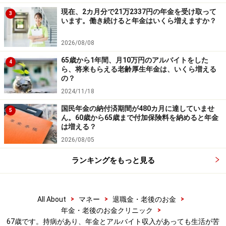
現在、2カ月分で21万2337円の年金を受け取って
3
います。働き続けると年金はいくら増えますか？
2026/08/08
65歳から1年間、月10万円のアルバイトをした
4
ら、将来もらえる老齢厚生年金は、いくら増える
の？
2024/11/18
国民年金の納付済期間が480カ月に達していませ
5
ん。60歳から65歳まで付加保険料を納めると年金
は増える？
2026/08/05
ランキングをもっと見る
>
>
>
All About
マネー
退職金・老後のお金
>
年金・老後のお金クリニック
67歳です。持病があり、年金とアルバイト収入があっても生活が苦