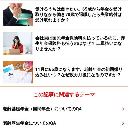
制度を活用しながら、無理のない生活設計を考えていく
ことが大切でしょう。
働けるうちは働きたい。65歳から年金を受け
取りながら働き70歳で退職したら失業給付は
受け取れますか？
※専門家に取り上げてほしい質問がある人は
こちらから
応募するか、コメント欄への書き込みをお願いします。
会社員は国民年金保険料を払っているのに、厚
生年金保険料も払うのはなぜ？ 二重払いにな
※記事内容は執筆時点のものです。最新の内容をご確認くださ
りませんか？
い。
本記事の内容は一般的な情報提供を目的としており、特定の金融
商品や投資行動を推奨するものではありません。
投資や資産運用に関する最終的なご判断はご自身の責任において
11月に65歳になります。老齢年金の初回振り
行ってください。
込みはいつ？なぜ数カ月後になるのですか？
掲載情報の正確性・完全性については十分に配慮しております
が、その内容を保証するものではなく、これに基づく損失・損害
などについて当社は一切の責任を負いません。
最新の情報や詳細については、必ず各金融機関やサービス提供者
この記事に関連するテーマ
の公式情報をご確認ください。
老齢基礎年金（国民年金）についてのQA
【編集部からのお知らせ】
・「家計」について、
アンケート（2026/8/31まで）
を実施
中です！
老齢厚生年金についてのQA
※抽選で20名にAmazonギフト券1000円分プレゼント