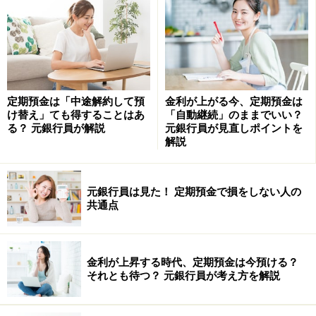
る
オンラインでのやり取りは便利ですし、ビジネスでもプ
ライベートでも大いに使えるツールがたくさんありま
す。ただ、同じ内容であっても、雰囲気までは伝わりに
くいため、余計な誤解を与えてしまいますし、誤解をし
定期預金は「中途解約して預
金利が上がる今、定期預金は
てしまうこともあります。
け替え」ても得することはあ
「自動継続」のままでいい？
る？ 元銀行員が解説
元銀行員が見直しポイントを
解説
メッセージを送るときには、直接会って話すときよりも
少しだけ丁寧に接することを心がけてみてください。注
元銀行員は見た！ 定期預金で損をしない人の
意しなければならないときには、zoomなどで顔を見なが
共通点
ら話すなど、誤解を生まないようにしましょう。
金利が上昇する時代、定期預金は今預ける？
それとも待つ？ 元銀行員が考え方を解説