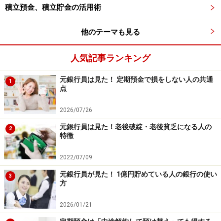
積立預金、積立貯金の活用術
※記事内容は執筆時点のものです。最新の内容をご確認くださ
い。
本記事の内容は一般的な情報提供を目的としており、特定の金融
他のテーマも見る
商品や投資行動を推奨するものではありません。
投資や資産運用に関する最終的なご判断はご自身の責任において
行ってください。
人気記事ランキング
掲載情報の正確性・完全性については十分に配慮しております
が、その内容を保証するものではなく、これに基づく損失・損害
元銀行員は見た！ 定期預金で損をしない人の共通
1
などについて当社は一切の責任を負いません。
点
最新の情報や詳細については、必ず各金融機関やサービス提供者
の公式情報をご確認ください。
2026/07/26
【編集部からのお知らせ】
元銀行員は見た！老後破綻・老後貧乏になる人の
2
・「家計」について、
アンケート（2026/8/31まで）
を実施
特徴
中です！
※抽選で20名にAmazonギフト券1000円分プレゼント
2022/07/09
※謝礼付きの限定アンケートやモニター企画に参加が可能に
なります
元銀行員が見た！ 1億円貯めている人の銀行の使い
3
方
2026/01/21