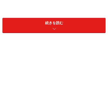
不快な発言やメールにも要注意！
納得いかないことがあったとき、責めるような口調のま
続きを読む
まオンラインで発言したり、メールをしたりするケース
があります。発信する方はスッキリしますが、受け取る
方は苦痛でしかありません。
もちろん、自分が失敗してしまったことは、真摯に向き
合わなければなりません。ただ、個人攻撃になっている
なら、スルーするのが一番です。特に個人宛てのメール
の場合、必要最低限のやり取りをし、すぐに削除してお
くと運気を下げずにすみますよ。