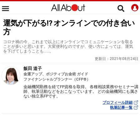
運気が下がる⁉ オンラインでの付き合い
方
コロナ禍の今、これまで以上にオンラインでコミュニケーションを取る
ことが多いと思います。大変便利なのですが、使い方によっては、運気
を下げてしまうことも……。
更新日：
2021年08月24日
飯田 道子
金運アップ、ポジティブお金術 ガイド
ファイナンシャルプランナー（CFP®）
金融機関勤務を経てFP資格を取得。 各種相談業務やセミナー講
師、執筆活動などをおこなっています。 どの金融機関にも属さ
ない独立系FPです。
プロフィール詳細
執筆記事一覧