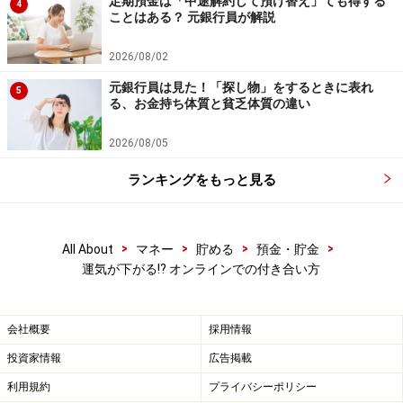
定期預金は「中途解約して預け替え」ても得する
4
ことはある？ 元銀行員が解説
2026/08/02
元銀行員は見た！「探し物」をするときに表れ
5
る、お金持ち体質と貧乏体質の違い
2026/08/05
ランキングをもっと見る
>
>
>
>
All About
マネー
貯める
預金・貯金
運気が下がる⁉ オンラインでの付き合い方
会社概要
採用情報
投資家情報
広告掲載
利用規約
プライバシーポリシー