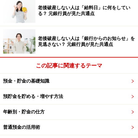
老後破産しない人は「給料日」に何をしてい
る？ 元銀行員が見た共通点
老後破産しない人は「銀行からのお知らせ」を
見逃さない？ 元銀行員が見た共通点
自分から発信するときには、相手を思いやる言葉を添えると
運気はアップしていきます
この記事に関連するテーマ
オンラインで発信するのなら、幸せなこと、感動したこ
と、うれしかったことを中心に。誰かについてふれると
預金・貯金の基礎知識
きは、良いところにスポットをあてていきましょう。
預貯金を貯める・増やす方法
【関連記事をチェック！】
年齢別・貯金の仕方
お金が逃げる!?金運を下げるNGワード
お金持ちと貧乏な人の住まいはどう違う？
普通預金の活用術
要注意！食卓にあると金運が下がるもの