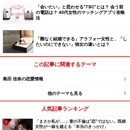
ヤリモクな男性もサクラな女性も、カモ相手に無駄な時
「会いたい」と思わせる“TBC”とは？ 会う前
間をかけたくありません。真面目な出会いを求めている
の電話は？ 40代女性のマッチングアプリ攻略
ならば、好意を抱いた相手とのコミュニケーションを面
法
倒とは思わないはず。LINE通話やSkypeなど、顔が見え
るビデオチャットを提案してみるのもいい方法。断るよ
「難なく結婚できる」アラフォー女性と、「し
うな人とはリアルで会わないと決めれば、怪しい出会い
たいのにできない」独女の違いとは？
をフィルタリングすることができます。
この記事に関連するテーマ
共通の知り合いもいないネットの出会いは、慎重すぎる
くらいでOK。疑われることを不快に思うような相手とは
島田 佳奈の恋愛情報
「ご縁がなかった」でいいのです。本当にいい人なら
ば、慎重になる相手の気持ちを考慮し、信頼を得るよう
他のテーマも見る
気を配ってくれますよ。
人気記事ランキング
モテている時期も冷静に。己を知れば、自
「まさか私が……」妻の不倫は“恋”ではない。既婚
1
女性が一線を越える「本当のきっかけ」
分に合う人を見つけられる