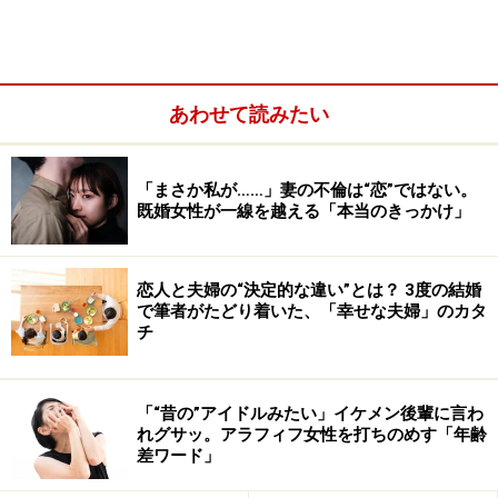
あわせて読みたい
「まさか私が……」妻の不倫は“恋”ではない。
既婚女性が一線を越える「本当のきっかけ」
恋人と夫婦の“決定的な違い”とは？ 3度の結婚
＜目次＞
で筆者がたどり着いた、「幸せな夫婦」のカタ
チ
「ネットの出会い」だから気をつけたいこと
モテている時期も冷静に。己を知れば、自分に合う人を
見つけられる
「“昔の”アイドルみたい」イケメン後輩に言わ
れグサッ。アラフィフ女性を打ちのめす「年齢
ネット越しでも相性はわかる。やりとりしながらじっく
差ワード」
り観察しよう