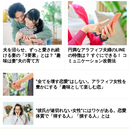
「誰も見ていないから」裏表のある振る舞いが、いい出
会いを逃す
「ネットの出会い」だから気をつけたいこ
夫を沼らせ、ずっと愛され続
円満なアラフィフ夫婦のLINE
と
ける妻の「3要素」とは？ “趣
の特徴は？ すぐにできる！ コ
味は妻”夫の育て方
ミュニケーション改善法
ネットの出会いにおけるトラブルで最も多いのは、意識
のズレと金銭問題。女性ならばヤリモク（カラダ目
的）、男性ならばサクラ（別の有料サイトへの誘導）だ
“全てを壊す恋愛”はしない。アラフィフ女性を
豊かにする「趣味として楽しむ恋」
けは避けたいところ。真面目な出会い目的ではない人
は、時間をかければわかります。プロフィールで好印象
でも心配だと思うならば、リアルで会うまでのやりとり
“彼氏が途切れない女性”にはワケがある。恋愛
に時間をかければいいのです。
体質で「得する人」「損する人」とは