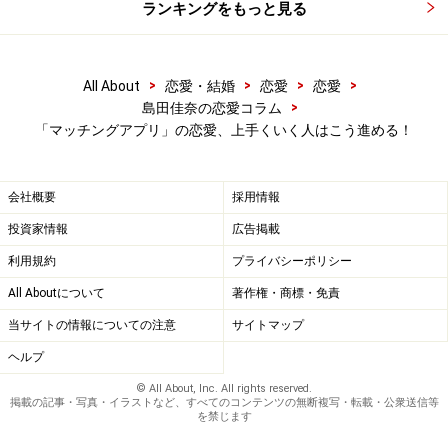
ランキングをもっと見る
どんなプロフィール（スペック）の人がいいと感じる
か、どんな顔が好みか、どんなメッセージを送ってくる
人に好感を抱くか。マッチングアプリによって多くの人
>
>
>
>
All About
恋愛・結婚
恋愛
恋愛
を観察することで、あなた自身が「どんな人とつき合い
>
島田佳奈の恋愛コラム
たいのか」知ることができます。
「マッチングアプリ」の恋愛、上手くいく人はこう進める！
好みでない相手からアプローチされて断れなくなった
会社概要
採用情報
り、誰ともデートに進展せず時間ばかり経ってしまわな
投資家情報
広告掲載
いためには、自分が望む恋愛と好みのタイプをきちんと
利用規約
プライバシーポリシー
把握しておくこと。相手を知ることより己を知ることの
ほうが、いい恋愛をするための近道です。
All Aboutについて
著作権・商標・免責
当サイトの情報についての注意
サイトマップ
ヘルプ
ネット越しでも相性はわかる。やりとりし
© All About, Inc. All rights reserved.
ながらじっくり観察しよう
掲載の記事・写真・イラストなど、すべてのコンテンツの無断複写・転載・公衆送信等
を禁じます