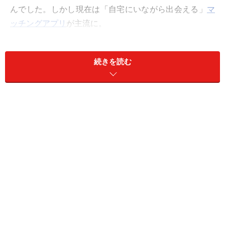
んでした。しかし現在は「自宅にいながら出会える」
マ
ッチングアプリ
が主流に。
▼年代別おすすめのマッチングアプリはこちらの記事を
続きを読む
チェック！
おすすめマッチングアプリランキング【優良アプリを徹
底比較】
果たして、マッチングアプリで本当に出会えるのでしょ
うか。今回は、ネットの出会いに懐疑的な方のために、
実際にネット婚活で再婚した筆者が「出会うための大事
なポイント」を伝授します。