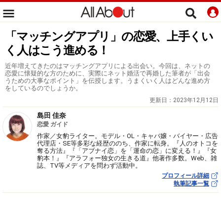
「マッチングアプリ」の恋愛、上手くい
く人はこう進める！
近年増えてきたのはマッチングアプリによる出会い。今回は、ネットの
恋愛に懐疑的な方のために、実際にネット婚活で再婚した筆者が「出会
うための大事なポイント」を伝授します。うまくいく人はどんな進め方
をしているのでしょうか。
更新日：
2023年12月12日
島田 佳奈
恋愛 ガイド
作家／女豹ライター。モデル・OL・キャバ嬢・バイヤー・広告
代理店・SE等多彩な経歴ののち、作家に転身。『人のオトコを
奪る方法』『「アブナイ恋」を「運命の恋」に変える！』『女
豹本！』『アラフォー独女の生きる道』他著作多数。Web、雑
誌、TV等メディアを問わず活動中。
プロフィール詳細
執筆記事一覧