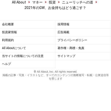
>
>
>
>
All About
マネー
投資
ニューリッチへの道
2021年のGW、お金持ちはどう過ごす？
【関連記事をチェック！】
貯金が1憶円ある人の7つの習慣
会社概要
採用情報
コロナでどう変わった？お金持ちの休日の過ごし方
投資家情報
広告掲載
2021年予想！コロナで広がる3大格差
利用規約
プライバシーポリシー
All Aboutについて
著作権・商標・免責
※記事内容は執筆時点のものです。最新の内容をご確認くださ
当サイトの情報についての注意
サイトマップ
い。
ヘルプ
© All About, Inc. All rights reserved.
掲載の記事・写真・イラストなど、すべてのコンテンツの無断複写・転載・公衆送信等
を禁じます