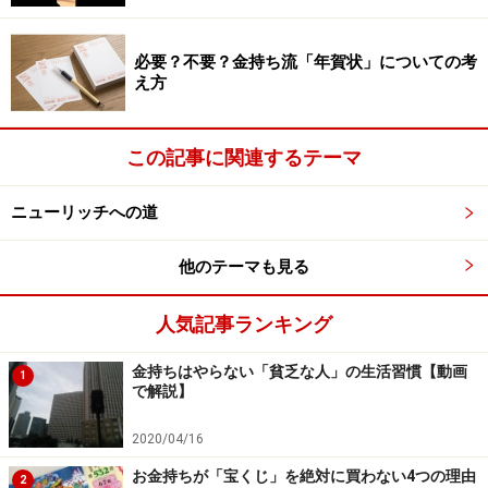
だけで」「換気が不十分で大人数がいる場所には近寄ら
ない」「飲食は個室」「遊ぶのはもっぱら屋外」を心掛
必要？不要？金持ち流「年賀状」についての考
けるつもりではあります。
え方
2021年のGWは、生涯に一度しかありません。むろん、
この記事に関連するテーマ
どう過ごすかはそれぞれ自由ですが、わが家では「せっ
かく空いている（可能性がある）のだから、普段はやら
ニューリッチへの道
ない、できない経験をする」ということで準備をしてい
ます。
他のテーマも見る
人気記事ランキング
自ら考え、責任をもって行動する
金持ちはやらない「貧乏な人」の生活習慣【動画
1
で解説】
「コロナ感染者が増えていて、まん延防止地域も増えて
いるのに出かけるなんて……」と感じた人もいるかもしれ
2020/04/16
ません。しかし、少し冷静になって考えてみてほしいの
お金持ちが「宝くじ」を絶対に買わない4つの理由
2
です。