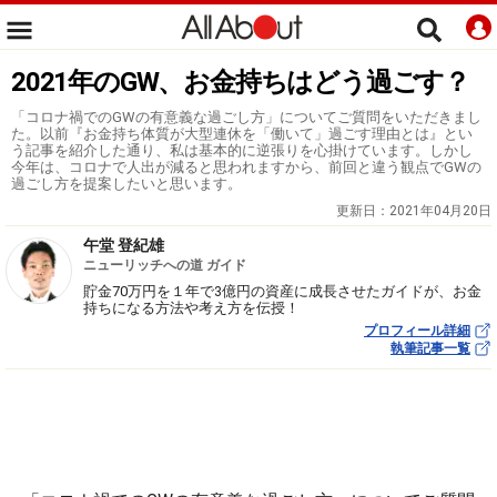
2021年のGW、お金持ちはどう過ごす？
「コロナ禍でのGWの有意義な過ごし方」についてご質問をいただきまし
た。以前『お金持ち体質が大型連休を「働いて」過ごす理由とは』とい
う記事を紹介した通り、私は基本的に逆張りを心掛けています。しかし
今年は、コロナで人出が減ると思われますから、前回と違う観点でGWの
過ごし方を提案したいと思います。
更新日：
2021年04月20日
午堂 登紀雄
ニューリッチへの道 ガイド
貯金70万円を１年で3億円の資産に成長させたガイドが、お金
持ちになる方法や考え方を伝授！
プロフィール詳細
執筆記事一覧