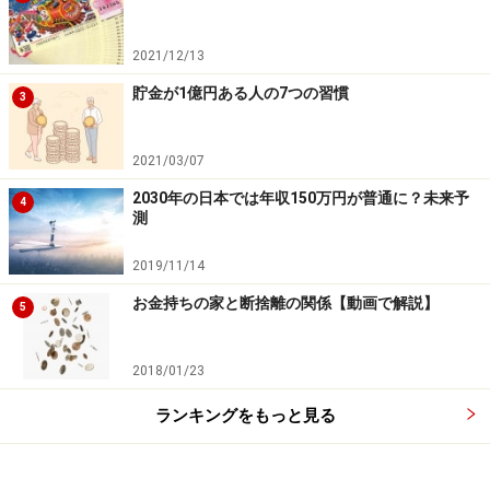
2021/12/13
多くの人は、メディアや行政の報道に疑問を抱いたり、
批判的な視点で見たりしない傾向がありますが、一度情
貯金が1億円ある人の7つの習慣
3
報を発信する各々の立場を想像してみてください。する
と、違った側面が見えてくるものです。
2021/03/07
2030年の日本では年収150万円が普通に？未来予
4
きちんと自分の頭で考えれば、昨年のトイレットペーパ
測
ー買い占め騒動などは起きなかったでしょう。テレビで
2019/11/14
「〇〇がダイエットに効く」と報道されるだけで、スー
お金持ちの家と断捨離の関係【動画で解説】
パーの棚から当該商品が蒸発するのも、自分で考えずに
5
行動している一例といえます。まずは自分の頭で考える
ということを第一にしましょう。
2018/01/23
ランキングをもっと見る
クリティカルな視点を持ち、自らの頭脳をフル回転して
考え、自己責任で行動する姿勢は、これからの時代を生
き抜いていくうえでも必要です。