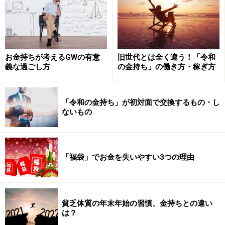
2021年のGWはどう過ごす？
お金持ちが考えるGWの有意
旧世代とは全く違う！「令和
義な過ごし方
の金持ち」の働き方・稼ぎ方
感染対策をしてGWを楽しむ
私自身は2020年1月の段階で感染拡大を予測し、自己隔
「令和の金持ち」が初対面で交換するもの・し
離を始めたぐらい、危機意識は人一倍強い方です。当
ないもの
時、周囲からは「早過ぎでは？」「考え過ぎでは？」な
どと言われましたが、その後の顛末はご存じの通りで
す。
「福袋」でお金を失いやすい3つの理由
早い段階でコロナの特性がわかったため、2020年のGW
は家族旅行をしました。道路もホテルも各種施設もガラ
貧乏体質の年末年始の習慣、金持ちとの違い
ガラで快適でした。そして今年のGWも帰省を兼ねて家族
は？
旅行の予定です。ただし、これも昨年同様「移動は家族