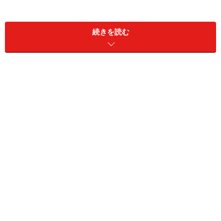
がリフレッシュされることの効用を無意識に悟っている
からでしょう。家と会社の往復だけという、ワンパター
続きを読む
ンな生活をしていると、発想も固定化してしまいます。
特に小さなお子さんをお持ちの家庭こそ、「多種多様な
経験、五感を使って得られる原体験の豊富さが、あと伸
びする基礎を作る」可能性があることを知っていただき
たいと思います。成功者や著名な起業家の過去を調べる
と、多くは外でやんちゃに遊んだ幼少期を過ごしていま
す。