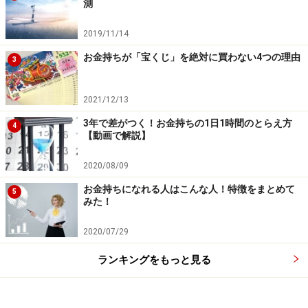
測
裕福層が考えるコロナ時代の子ども教育
2019/11/14
2021年予想！コロナで広がる3大格差
お金持ちが「宝くじ」を絶対に買わない4つの理由
3
3年で差がつく！お金持ちの1日1時間のとらえ方
2021/12/13
※記事内容は執筆時点のものです。最新の内容をご確認くださ
い。
3年で差がつく！お金持ちの1日1時間のとらえ方
4
【動画で解説】
2020/08/09
お金持ちになれる人はこんな人！特徴をまとめて
5
みた！
2020/07/29
ランキングをもっと見る