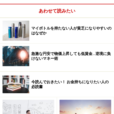
あわせて読みたい
マイボトルを持たない人が貧乏になりやすいの
はなぜか
お金持ちはオンとオフをしっかりわける
急激な円安で物価上昇しても低賃金…逆境に負
けないマネー術
つまり彼らはリスクだけを見て萎縮するのではなく、リ
スクとリターンの両方を俯瞰し、リスク回避行動を取り
つつ行動しているのでしょう。
今読んでおきたい！ お金持ちになりたい人の
必読書
リアル体験と健康管理に時間を使う
ちなみにわが家では、これも前回も書いた通り、コロナ