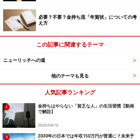
必要？不要？金持ち流「年賀状」についての考
ネットでつながる新しい楽しみ方も
え方
一方、この原稿を書いている現時点では、クラブハウス
（Clubhouse）という音声チャットアプリが人気を博し
この記事に関連するテーマ
ていて、著名人をはじめ起業家・経営者も含めた大人た
ちのレジャーの一つとなっているようです。
ニューリッチへの道
現時点ではアップルユーザーのみですが、コロナ禍で雑
他のテーマも見る
談する機会が減ったストレスもあるのかもしれません。
人気記事ランキング
人とつながりたい、しゃべりたいという人たちで盛り上
がっています。私自身は雑談や目的が明確でない会話は
金持ちはやらない「貧乏な人」の生活習慣【動画
1
苦手なので敬遠していますが（アンドロイドユーザーゆ
で解説】
えに無縁なのが助かっています）。
2020/04/16
2030年の日本では年収150万円が普通に？未来予
【関連記事をチェック！】
2