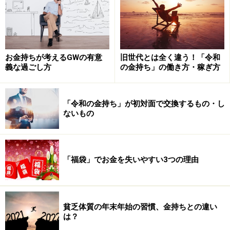
に関係なく自然での体験を中心にしています。これはレ
ジャーであると同時に、教育の一環だと捉えているから
です。最近も農家で収穫体験をして、その野菜の名前を
覚え、家に持ち帰って皆で調理するなど、リアル体験を
お金持ちが考えるGWの有意
旧世代とは全く違う！「令和
重視しています。
義な過ごし方
の金持ち」の働き方・稼ぎ方
また、変わっていないといえば、相変わらずジョギング
など運動に精を出す富裕層は少なくありません。以前か
「令和の金持ち」が初対面で交換するもの・し
ないもの
ら「皇居ラン」など、私の友人知人も大勢走っていまし
たが、いまは自宅近所に場所を変えて走っているようで
す。
「福袋」でお金を失いやすい3つの理由
スマートウォッチの普及で、自分の走行距離や時間、脈
拍や消費カロリーなど、日々記録をつけながら走ってい
る人も増えました。健康維持のため、コロナでも運動は
貧乏体質の年末年始の習慣、金持ちとの違い
は？
絶やさないということなのでしょう。